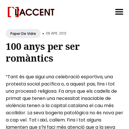
Search
•
for
08 APR, 2012
Paper De Vidre
Blog
100 anys per ser
romàntics
“Tant és que sigui una celebració esportiva, una
protesta social pacífica o, a aquest pas, fins i tot
una processó religiosa. Fa anys que els cadells de
primat que tenen una necessitat insaciable de
violència tenen a la capital catalana el cau més
acollidor. La seva bogeria patològica no és nova per
a cap veí. Tot i així, callem. Fins i tot alguns
lamenten que s’hi faci més atenció que a la seva