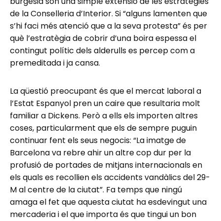
burgesia són una simple extensió de les estratègies
de la Conselleria d’Interior. Si “alguns lamenten que
s’hi faci més atenció que a la seva protesta” és per
què l’estratègia de cobrir d’una boira espessa el
contingut polític dels alderulls es percep com a
premeditada i ja cansa.
La qüestió preocupant és que el mercat laboral a
l’Estat Espanyol pren un caire que resultaria molt
familiar a Dickens. Però a ells els importen altres
coses, particularment que els de sempre puguin
continuar fent els seus negocis: “La imatge de
Barcelona va rebre ahir un altre cop dur per la
profusió de portades de mitjans internacionals en
els quals es recollien els accidents vandàlics del 29-
M al centre de la ciutat”. Fa temps que ningú
amaga el fet que aquesta ciutat ha esdevingut una
mercaderia i el que importa és que tingui un bon