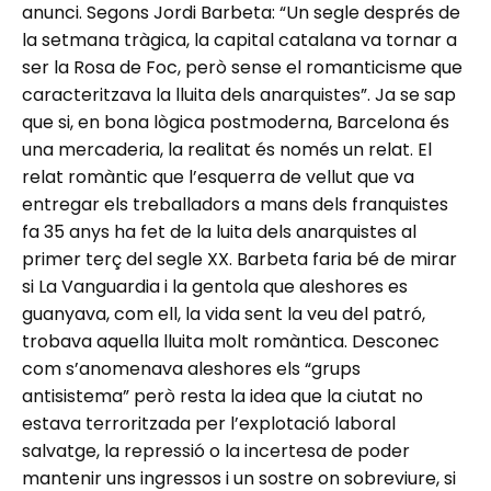
anunci. Segons Jordi Barbeta: “Un segle després de
la setmana tràgica, la capital catalana va tornar a
ser la Rosa de Foc, però sense el romanticisme que
caracteritzava la lluita dels anarquistes”. Ja se sap
que si, en bona lògica postmoderna, Barcelona és
una mercaderia, la realitat és només un relat. El
relat romàntic que l’esquerra de vellut que va
entregar els treballadors a mans dels franquistes
fa 35 anys ha fet de la luita dels anarquistes al
primer terç del segle XX. Barbeta faria bé de mirar
si La Vanguardia i la gentola que aleshores es
guanyava, com ell, la vida sent la veu del patró,
trobava aquella lluita molt romàntica. Desconec
com s’anomenava aleshores els “grups
antisistema” però resta la idea que la ciutat no
estava terroritzada per l’explotació laboral
salvatge, la repressió o la incertesa de poder
mantenir uns ingressos i un sostre on sobreviure, si