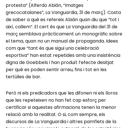
protesta” (Alferdo Abián, “Imatges
grecocatalanes”, La Vanguardia, 31 de març). Costa
de saber a què es refereix Abián quan diu que “tot i
així, callem”. El cert és que La Vanguardia del 31 de
març semblava pràcticament un monogràfic sobre
el tema, quan no un manual de propaganda. Idees
com que “tant és que sigui una celebració
esportiva” han estat repetides amb una insistència
digna de Goebbels i han produït l’efecte desitjat
per què es poden sentir arreu, fins i tot en les
tertúlies de bar.
Però ni els predicadors que les difonen ni els lloros
que les repeteixen no han fet cap esforç per
certificar si aquestes afirmacions tenen la menor
relació amb la realitat. O si, com sempre, els
discursos de La Vanguardia i altres pamflets de la