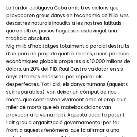
La tardor castigava Cuba amb tres ciclons que
provocaren greus danys en l’economia de l’illa. Uns
desastres naturals inaudits a les nostres latituds i
que en altres països haguessin esdevingut una
tragèdia absoluta.
Mig milió d’habitatges totalment o parcial destruïts
d’un parc de prop de quatre milions, i unes pèrdues
econòmiques globals properes als 10.000 milions de
dòlars, un 20% del PIB. Raúl Castro va datar en sis
anys el temps necessari per reparar els
desperfectes. Tot i així, els danys humans (aquests
sí, irreparables), van deixar un còmput de nou
morts, que contrasten vivament amb el prop d’un
miler de morts que els mateixos ciclons van
provocar a la veïna Haití. Aquesta dada fa patent
l’alt grau d’organització governamental per fer
front a aquests fenòmens, que fa afirmar a una