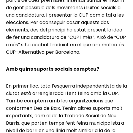
partís de dues premisses: intentar sumar el màxim
de gent possible dels moviments i lluites socials a
una candidatura, i presentar la CUP com a tal a les
eleccions. Per aconseguir casar aquests dos
elements, des del principi ha estat present la idea
de fer una candidatura de “CUP i més”. Això de “CUP
i més” s’ha acabat traduint en el que ara mateix és
CUP-Alternativa per Barcelona.
Amb quins suports socials compteu?
En primer lloc, tota l’esquerra independentista de la
ciutat està arrenglerada i fent feina amb la CUP.
També comptem amb les organitzacions que
conformen Des de Baix. Tenim altres suports molt
importants, com el de la Trobada Social de Nou
Barris, que porten temps fent feina municipalista a
nivell de barri en una línia molt similar a la de la