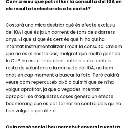
Com creieu que pot influir la consulta del 10A en
els resultats electorals a la ciutat?
Costarà una mica destriar què és efecte exclusiu
del 10A i què és ja un corrent de fons dels darrers
anys. El que sí que és cert és que hi ha qui ha
intentat instrumentalitzar i molt la consulta. Creiem
que no és el nostre cas; malgrat que molta gent de
la CUP ha estat treballant colze a colze amb la
resta de voluntaris a la consulta del 10A, no hem
anat en cap moment a buscar la foto. Però caldrà
veure com repercuteix això a qui s’hi que se n’ha
volgut aprofitar, ja que a vegades intentar
apropiar-se d’aquestes coses genera un efecte
boomerang que es pot tornar en contra dels qui ho
han volgut capitalitzar.
Quin ressò social heu percebut envers la vostra