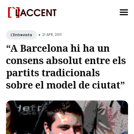
Search
•
for
21 APR, 2011
L'Entrevista
Blog
“A Barcelona hi ha un
consens absolut entre els
partits tradicionals
sobre el model de ciutat”