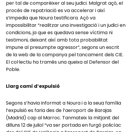
per tal de comparèixer al seu judici. Malgrat açò, el
procés de repatriació es va accelerar i així
s’impedia que Noura testificara. Açò va
impossibilitar “realitzar una investigació i un judici en
condicions, ja que es quedava sense víctima ni
testimoni, deixant així amb tota probabilitat
impune al presumpte agressor”, segons un escrit
de la web de la campanya pel tancament dels CIE.
El col·lectiu ha tramès una queixa al Defensor del
Poble.
Llarg camí d’expulsió
Segons s’havia informat a Noura i a la seua família
l’expulsió es faria des de l’aeroport de Barajas
(Madrid) cap al Marroc. Tanmateix la mitjanit del
dilluns 12 de juliol “va ser portada en furgó policíac