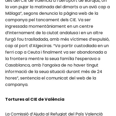
des del CIE de València a l’aeroport de Barajas, on
la van pujar la matinada del dimarts a un avió cap a
Màlaga”, segons denuncia la pàgina web de la
campanya pel tancament dels CIE. Va ser
ingressada momentàniament en un centre
d’internament de la ciutat andalusa i en un altre
furgó fou traslladada, amb més víctimes d’expulsió,
cap al port d’Algeciras. “Va partir custodiada en un
ferri cap a Ceuta i finalment va ser abandonada a
la frontera mentre la seua família l’esperava a
Casablanca, amb l’angoixa de no haver tingut
informació de la seua situació durant més de 24
hores”, sentencia el comunicat del web de la
campanya.
Tortures al CIE de València
La Comissió d’Ajuda al Refugiat del País Valencià