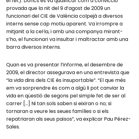
el fet). Doncs es va qualificar com a convicció
provada que la nit del 9 d’agost de 2009 un
funcionari del CIE de València colpejà a diversos
interns sense cap motiu aparent. Va irrompre a
mitjanit a la cel·la, i amb una companya mirant-
s’ho, el funcionari va insultar i maltractar amb una
barra diversos interns.
Quan es va presentar l’informe, el desembre de
2009, el director assegurava en una entrevista que
“la vida dins dels CIE és insuportable”. “ El que més
em va sorprendre és com a algú li pot canviar la
vida en qüestió de segons pel simple fet de ser al
carrer […] Ni tan sols saben si eixiran o no; si
tornaran a veure les seues famílies o si els
repatriaran als seus països”, va explicar Pau Pérez-
Sales.