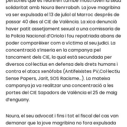
persones que es reuniren també mostraven la seua
solidaritat amb Noura Benrrabah. La jove magribina
va ser expulsada el 13 de juliol al Marroc després de
passar 40 dies al CIE de València. La xica denuncià
haver patit assetjament sexual a una comissaria de
la Policia Nacional d’Oriola i fou repatriada abans de
poder comparèixer com a víctima al seu judici. La
concentració s’inseria en la campanya pel
tancament dels CIE, la qual està secundada per
diversos col·lectius en defensa dels drets humans i
contra el atacs xenòfobs (Antifeixistes PV,Col·lectiu
Sense Papers, Jarit, SOS Racisme…). La mateixa
campanya ja va realitzar una concentració a les
portes del CIE Sapadors de València el 25 de maig
d’enguany.
Noura, el seu advocat i fins i tot el fiscal del cas van
demanar que la jove magribina no fora expulsada