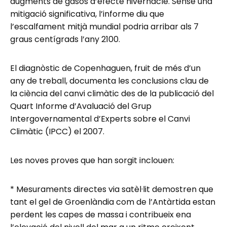
augments de gasos d’efecte hivernacle. Sense una
mitigació significativa, l’informe diu que
l’escalfament mitjà mundial podria arribar als 7
graus centígrads l’any 2100.
El diagnòstic de Copenhaguen, fruit de més d’un
any de treball, documenta les conclusions clau de
la ciència del canvi climàtic des de la publicació del
Quart Informe d’Avaluació del Grup
Intergovernamental d’Experts sobre el Canvi
Climàtic (IPCC) el 2007.
Les noves proves que han sorgit inclouen:
* Mesuraments directes via satèl·lit demostren que
tant el gel de Groenlàndia com de l’Antàrtida estan
perdent les capes de massa i contribueix ena