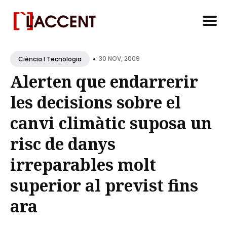
Search
•
for
30 NOV, 2009
Ciència I Tecnologia
Blog
Alerten que endarrerir
les decisions sobre el
canvi climàtic suposa un
risc de danys
irreparables molt
superior al previst fins
ara