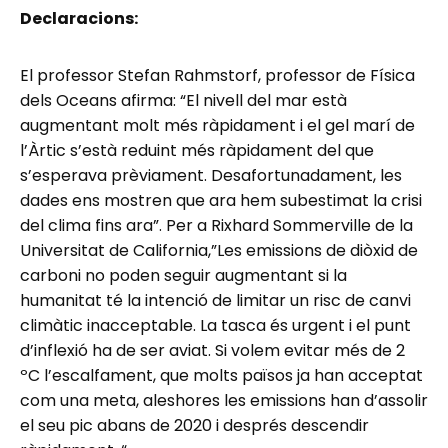
Declaracions:
El professor Stefan Rahmstorf, professor de Física
dels Oceans afirma: “El nivell del mar està
augmentant molt més ràpidament i el gel marí de
l’Àrtic s’està reduint més ràpidament del que
s’esperava prèviament. Desafortunadament, les
dades ens mostren que ara hem subestimat la crisi
del clima fins ara”. Per a Rixhard Sommerville de la
Universitat de California,”Les emissions de diòxid de
carboni no poden seguir augmentant si la
humanitat té la intenció de limitar un risc de canvi
climàtic inacceptable. La tasca és urgent i el punt
d’inflexió ha de ser aviat. Si volem evitar més de 2
ºC l’escalfament, que molts països ja han acceptat
com una meta, aleshores les emissions han d’assolir
el seu pic abans de 2020 i després descendir