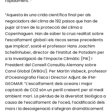
ràpidament. “
“Aquesta és una crida científica final per als
negociadors del clima de 192 països que han de
pujar al tren de la protecció del clima a
Copenhaguen. Han de saber la crua realitat sobre
l’escalfament global i els riscos sense precedents
que implica”, sosté el professor Hans Joachim
Schellnhuber, director de l’Institut de Potsdam per
a la Investigació de l’Impacte Climàtic (PIK) i
President del Consell Consultiu Alemany sobre
Canvi Global (WBGU). Per Martin Visbeck, professor
d’Oceanografia Física i Director Adjunt de IFM-
GEOMAR: “L’escalfament dels oceans i major
captació de CO2 són un perill creixent per al medi
ambient marí. La pèrdua de la diversitat biològica a
causa de l’escalfament de l’oceà, l’acidificació dels
mars i la desoxigenació s’afegiran dramàticament