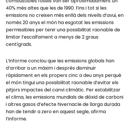
combustibles fòssils van ser aproximadament un
40% més altes que les de 1990. Fins i tot si les
emissions no creixen més enllà dels nivells d’avui, en
només 20 anys el món ha esgotat les emissions
permissibles per tenir una possibilitat raonable de
limitar l’escalfament a menys de 2 graus
centígrads.
L’informe conclou que les emissions globals han
d’arribar a un màxim i després disminuir
ràpidament en els propers cinc a deu anys perquè
el món tingui una possibilitat raonable d’evitar els
pitjors impactes del canvi climàtic. Per estabilitzar
el clima, les emissions mundials de diòxid de carboni
i altres gasos d’efecte hivernacle de llarga durada
han de tendir a zero en aquest segle, afirma
l’informe.