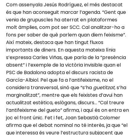
Com assenyala Jesús Rodríguez, el més destacat
és que han aconseguit marcar l’agenda. “Gent que
venia de grupuscles ha aterrat en plataformes
molt àmplies, com pot ser SCC. Cal analitzar-ho a
fons per saber de què parlem quan diem feixisme”.
Així mateix, destaca que han tingut fluxos
importants de diners. En aquesta mateixa línia
s’expressa Carles Viñas, que parla de la “presència
absent” i l’exemple de la victòria invisible quan el
PSC de Badalona adopta el discurs racista de
García-Albiol. Pel que fa a l’antifeixisme, no el
considera transversal, sinó que “s’ha
guetitzat
, s’ha
marginalitzat”, mentre que els feixistes d’avui han
actualitzat estètica, eslògans, discurs… “Cal treure
l’antifeixisme del gueto” afirma, i aquí és on entra en
joc el front únic. Fet i fet, Joan Sebastià Colomer
afirma que el debat nominal no té interès, ja que “el
que interessa és veure l’estructura subjacent que