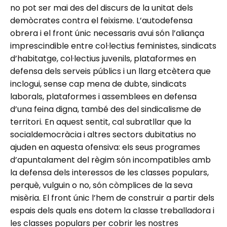
no pot ser mai des del discurs de la unitat dels
demòcrates contra el feixisme. L’autodefensa
obrera i el front únic necessaris avui són l’aliança
imprescindible entre col·lectius feministes, sindicats
d’habitatge, col·lectius juvenils, plataformes en
defensa dels serveis públics i un llarg etcètera que
inclogui, sense cap mena de dubte, sindicats
laborals, plataformes i assemblees en defensa
d’una feina digna, també des del sindicalisme de
territori. En aquest sentit, cal subratllar que la
socialdemocràcia i altres sectors dubitatius no
ajuden en aquesta ofensiva: els seus programes
d’apuntalament del règim són incompatibles amb
la defensa dels interessos de les classes populars,
perquè, vulguin o no, són còmplices de la seva
misèria. El front únic l’hem de construir a partir dels
espais dels quals ens dotem la classe treballadora i
les classes populars per cobrir les nostres