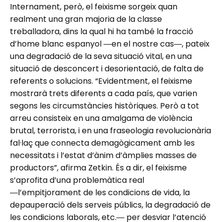
Internament, però, el feixisme sorgeix quan
realment una gran majoria de la classe
treballadora, dins la qual hi ha també la fracció
d’home blanc espanyol ―en el nostre cas―, pateix
una degradació de la seva situació vital, en una
situació de desconcert i desorientació, de falta de
referents o solucions. “Evidentment, el feixisme
mostrarà trets diferents a cada país, que varien
segons les circumstàncies històriques. Però a tot
arreu consisteix en una amalgama de violència
brutal, terrorista, i en una fraseologia revolucionària
fal·laç que connecta demagògicament amb les
necessitats i l’estat d’ànim d’àmplies masses de
productors”, afirma Zetkin. És a dir, el feixisme
s’aprofita d’una problemàtica real
―l’empitjorament de les condicions de vida, la
depauperació dels serveis públics, la degradació de
les condicions laborals, etc.― per desviar l’atenció