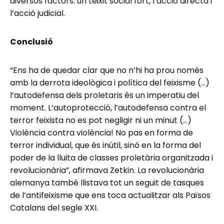
diversos factors: un teixit social fort, l’acció directa i
l’acció judicial.
Conclusió
“Ens ha de quedar clar que no n’hi ha prou només
amb la derrota ideològica i política del feixisme (…)
l’autodefensa dels proletaris és un imperatiu del
moment. L’autoprotecció, l’autodefensa contra el
terror feixista no es pot negligir ni un minut (…)
Violència contra violència! No pas en forma de
terror individual, que és inútil, sinó en la forma del
poder de la lluita de classes proletària organitzada i
revolucionària”, afirmava Zetkin. La revolucionària
alemanya també llistava tot un seguit de tasques
de l’antifeixisme que ens toca actualitzar als Països
Catalans del segle XXI.