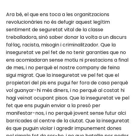
Ara bé, el que ens toca a les organitzacions
revolucionàries no és defugir aquest legítim
sentiment de seguretat vital de la classe
treballadora, sinó saber donar la volta a un discurs
fal·laç, racista, misogin i criminalitzador. Que la
inseguretat ve pel fet de no tenir garanties que no
ens acomiadaran sense motiu ni prestacions a final
de mes, i no perquè el nostre company de feina
sigui migrat. Que la inseguretat ve pel fet que el
propietari del pis ens pugui fer fora de casa perquè
vol guanyar-hi més diners, i no perquè al costat hi
hagi veïnat ocupant pisos. Que la inseguretat ve pel
fet que ens puguin enviar a la presó per
manifestar-nos, i no perquè jovent sense futur alci
barricades al centre de la ciutat. Que la inseguretat
és que puguin violar i agredir impunement dones
pel simple fet de ser-ho, i no que batallin per poder