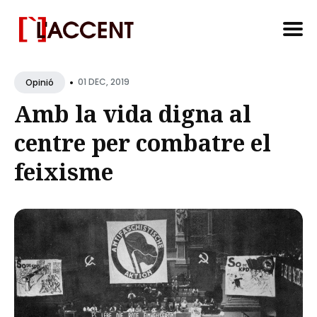
Search
•
for
01 DEC, 2019
Opinió
Blog
Amb la vida digna al
centre per combatre el
feixisme