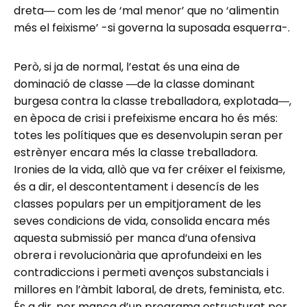
dreta― com les de ‘mal menor’ que no ‘alimentin
més el feixisme’ -si governa la suposada esquerra-.
Però, si ja de normal, l’estat és una eina de
dominació de classe ―de la classe dominant
burgesa contra la classe treballadora, explotada―,
en època de crisi i prefeixisme encara ho és més:
totes les polítiques que es desenvolupin seran per
estrènyer encara més la classe treballadora.
Ironies de la vida, allò que va fer créixer el feixisme,
és a dir, el descontentament i desencís de les
classes populars per un empitjorament de les
seves condicions de vida, consolida encara més
aquesta submissió per manca d’una ofensiva
obrera i revolucionària que aprofundeixi en les
contradiccions i permeti avenços substancials i
millores en l’àmbit laboral, de drets, feminista, etc.
És a dir, per manca d’un programa estructurat per