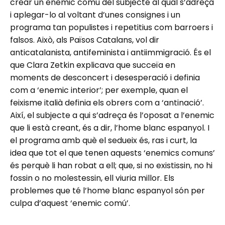
crear un enemic comú del subjecte al qual s’adreça
i aplegar-lo al voltant d’unes consignes i un
programa tan populistes i repetitius com barroers i
falsos. Això, als Països Catalans, vol dir
anticatalanista, antifeminista i antiimmigració. És el
que Clara Zetkin explicava que succeïa en
moments de desconcert i desesperació i definia
com a ‘enemic interior’; per exemple, quan el
feixisme italià definia els obrers com a ‘antinació’.
Així, el subjecte a qui s’adreça és l’oposat a l’enemic
que li està creant, és a dir, l’home blanc espanyol. I
el programa amb què el sedueix és, ras i curt, la
idea que tot el que tenen aquests ‘enemics comuns’
és perquè li han robat a ell; que, si no existissin, no hi
fossin o no molestessin, ell viuria millor. Els
problemes que té l’home blanc espanyol són per
culpa d’aquest ‘enemic comú’.