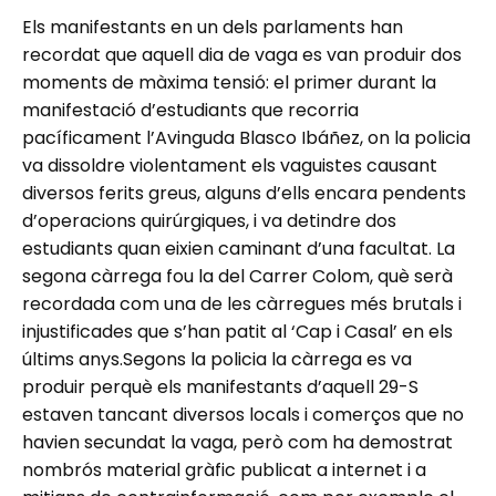
Els manifestants en un dels parlaments han
recordat que aquell dia de vaga es van produir dos
moments de màxima tensió: el primer durant la
manifestació d’estudiants que recorria
pacíficament l’Avinguda Blasco Ibáñez, on la policia
va dissoldre violentament els vaguistes causant
diversos ferits greus, alguns d’ells encara pendents
d’operacions quirúrgiques, i va detindre dos
estudiants quan eixien caminant d’una facultat. La
segona càrrega fou la del Carrer Colom, què serà
recordada com una de les càrregues més brutals i
injustificades que s’han patit al ‘Cap i Casal’ en els
últims anys.Segons la policia la càrrega es va
produir perquè els manifestants d’aquell 29-S
estaven tancant diversos locals i comerços que no
havien secundat la vaga, però com ha demostrat
nombrós material gràfic publicat a internet i a