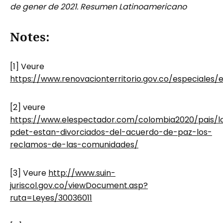
de gener de 2021. Resumen Latinoamericano
Notes:
[1] Veure
https://www.renovacionterritorio.gov.co/especiales
[2] veure
https://www.elespectador.com/colombia2020/pais/l
pdet-estan-divorciados-del-acuerdo-de-paz-los-
reclamos-de-las-comunidades/
[3] Veure
http://www.suin-
juriscol.gov.co/viewDocument.asp?
ruta=Leyes/30036011