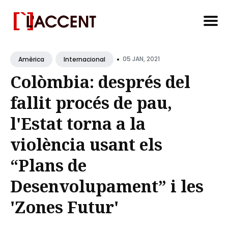
Search
•
for
05 JAN, 2021
Amèrica
Internacional
Blog
Colòmbia: després del
fallit procés de pau,
l'Estat torna a la
violència usant els
“Plans de
Desenvolupament” i les
'Zones Futur'