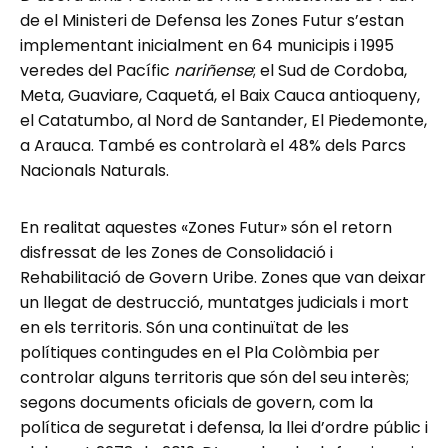
de el Ministeri de Defensa les Zones Futur s’estan
implementant inicialment en 64 municipis i 1995
veredes del Pacífic
nariñense
; el Sud de Cordoba,
Meta, Guaviare, Caquetá, el Baix Cauca antioqueny,
el Catatumbo, al Nord de Santander, El Piedemonte,
a Arauca. També es controlarà el 48% dels Parcs
Nacionals Naturals.
En realitat aquestes «Zones Futur» són el retorn
disfressat de les Zones de Consolidació i
Rehabilitació de Govern Uribe. Zones que van deixar
un llegat de destrucció, muntatges judicials i mort
en els territoris. Són una continuïtat de les
polítiques contingudes en el Pla Colòmbia per
controlar alguns territoris que són del seu interès;
segons documents oficials de govern, com la
política de seguretat i defensa, la llei d’ordre públic i