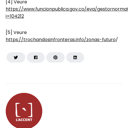
[4] Veure
https://www.funcionpublica.gov.co/eva/gestornorma
i=104212
[5] Veure
https://trochandosinfronteras.info/zonas-futuro
/