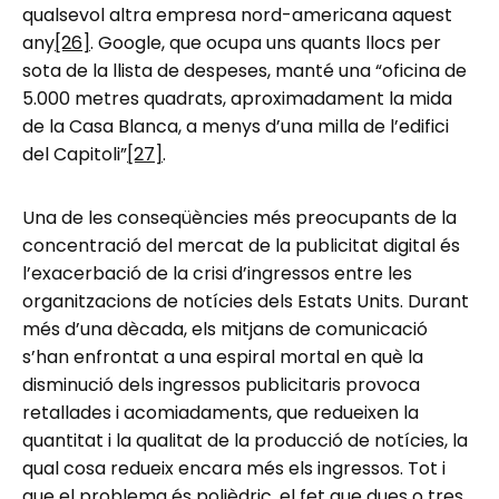
qualsevol altra empresa nord-americana aquest
any
[26]
. Google, que ocupa uns quants llocs per
sota de la llista de despeses, manté una “oficina de
5.000 metres quadrats, aproximadament la mida
de la Casa Blanca, a menys d’una milla de l’edifici
del Capitoli”
[27]
.
Una de les conseqüències més preocupants de la
concentració del mercat de la publicitat digital és
l’exacerbació de la crisi d’ingressos entre les
organitzacions de notícies dels Estats Units. Durant
més d’una dècada, els mitjans de comunicació
s’han enfrontat a una espiral mortal en què la
disminució dels ingressos publicitaris provoca
retallades i acomiadaments, que redueixen la
quantitat i la qualitat de la producció de notícies, la
qual cosa redueix encara més els ingressos. Tot i
que el problema és polièdric, el fet que dues o tres