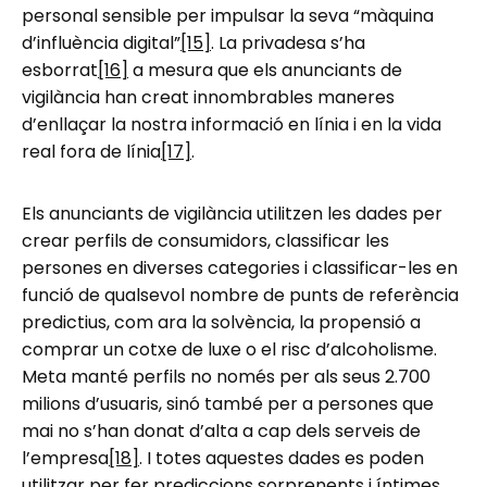
personal sensible per impulsar la seva “màquina
d’influència digital”
[15]
. La privadesa s’ha
esborrat
[16]
a mesura que els anunciants de
vigilància han creat innombrables maneres
d’enllaçar la nostra informació en línia i en la vida
real fora de línia
[17]
.
Els anunciants de vigilància utilitzen les dades per
crear perfils de consumidors, classificar les
persones en diverses categories i classificar-les en
funció de qualsevol nombre de punts de referència
predictius, com ara la solvència, la propensió a
comprar un cotxe de luxe o el risc d’alcoholisme.
Meta manté perfils no només per als seus 2.700
milions d’usuaris, sinó també per a persones que
mai no s’han donat d’alta a cap dels serveis de
l’empresa
[18]
. I totes aquestes dades es poden
utilitzar per fer prediccions sorprenents i íntimes.