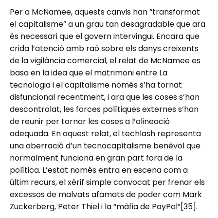
Per a McNamee, aquests canvis han “transformat
el capitalisme” a un grau tan desagradable que ara
és necessari que el govern intervingui. Encara que
crida l’atenció amb raó sobre els danys creixents
de la vigilància comercial, el relat de McNamee es
basa en la idea que el matrimoni entre La
tecnologia i el capitalisme només s’ha tornat
disfuncional recentment, i ara que les coses s’han
descontrolat, les forces polítiques externes s’han
de reunir per tornar les coses a l’alineació
adequada. En aquest relat, el techlash representa
una aberració d’un tecnocapitalisme benèvol que
normalment funciona en gran part fora de la
política. L’estat només entra en escena com a
últim recurs, el xèrif simple convocat per frenar els
excessos de malvats afamats de poder com Mark
Zuckerberg, Peter Thiel i la “màfia de PayPal”
[35]
.