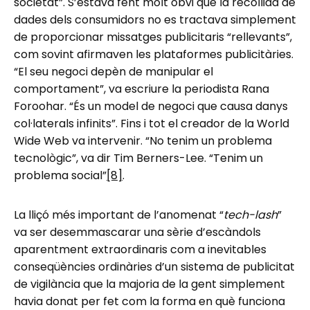
societat”. S’estava fent molt obvi que la recollida de
dades dels consumidors no es tractava simplement
de proporcionar missatges publicitaris “rellevants”,
com sovint afirmaven les plataformes publicitàries.
“El seu negoci depèn de manipular el
comportament”, va escriure la periodista Rana
Foroohar. “És un model de negoci que causa danys
col·laterals infinits”. Fins i tot el creador de la World
Wide Web va intervenir. “No tenim un problema
tecnològic”, va dir Tim Berners-Lee. “Tenim un
problema social”
[8]
.
La lliçó més important de l’anomenat “
tech-lash
”
va ser desemmascarar una sèrie d’escàndols
aparentment extraordinaris com a inevitables
conseqüències ordinàries d’un sistema de publicitat
de vigilància que la majoria de la gent simplement
havia donat per fet com la forma en què funciona