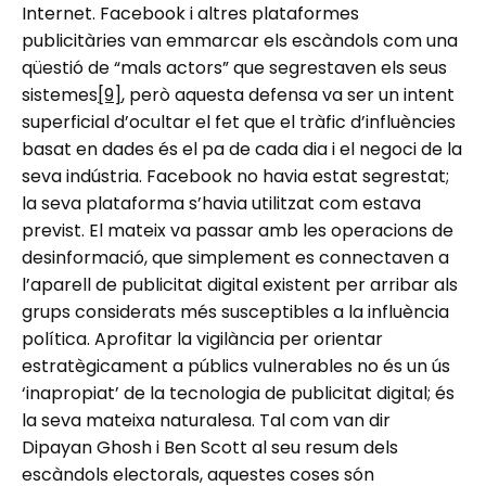
Internet. Facebook i altres plataformes
publicitàries van emmarcar els escàndols com una
qüestió de “mals actors” que segrestaven els seus
sistemes
[9]
, però aquesta defensa va ser un intent
superficial d’ocultar el fet que el tràfic d’influències
basat en dades és el pa de cada dia i el negoci de la
seva indústria. Facebook no havia estat segrestat;
la seva plataforma s’havia utilitzat com estava
previst. El mateix va passar amb les operacions de
desinformació, que simplement es connectaven a
l’aparell de publicitat digital existent per arribar als
grups considerats més susceptibles a la influència
política. Aprofitar la vigilància per orientar
estratègicament a públics vulnerables no és un ús
‘inapropiat’ de la tecnologia de publicitat digital; és
la seva mateixa naturalesa. Tal com van dir
Dipayan Ghosh i Ben Scott al seu resum dels
escàndols electorals, aquestes coses són