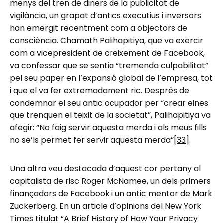
menys del tren de diners de la publicitat de
vigilància, un grapat d’antics executius i inversors
han emergit recentment com a objectors de
consciència. Chamath Palihapitiya, que va exercir
com a vicepresident de creixement de Facebook,
va confessar que se sentia “tremenda culpabilitat”
pel seu paper en l’expansió global de l’empresa, tot
i que el va fer extremadament ric. Després de
condemnar el seu antic ocupador per “crear eines
que trenquen el teixit de la societat”, Palihapitiya va
afegir: “No faig servir aquesta merda i als meus fills
no se’ls permet fer servir aquesta merda”
[33]
.
Una altra veu destacada d’aquest cor pertany al
capitalista de risc Roger McNamee, un dels primers
finançadors de Facebook i un antic mentor de Mark
Zuckerberg. En un article d’opinions del New York
Times titulat “A Brief History of How Your Privacy