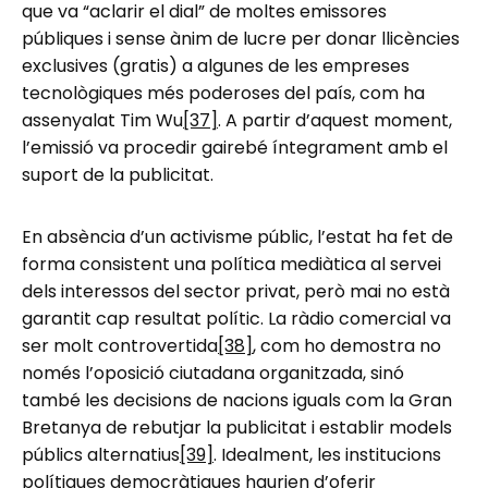
que va “aclarir el dial” de moltes emissores
públiques i sense ànim de lucre per donar llicències
exclusives (gratis) a algunes de les empreses
tecnològiques més poderoses del país, com ha
assenyalat Tim Wu
[37]
. A partir d’aquest moment,
l’emissió va procedir gairebé íntegrament amb el
suport de la publicitat.
En absència d’un activisme públic, l’estat ha fet de
forma consistent una política mediàtica al servei
dels interessos del sector privat, però mai no està
garantit cap resultat polític. La ràdio comercial va
ser molt controvertida
[38]
, com ho demostra no
només l’oposició ciutadana organitzada, sinó
també les decisions de nacions iguals com la Gran
Bretanya de rebutjar la publicitat i establir models
públics alternatius
[39]
. Idealment, les institucions
polítiques democràtiques haurien d’oferir