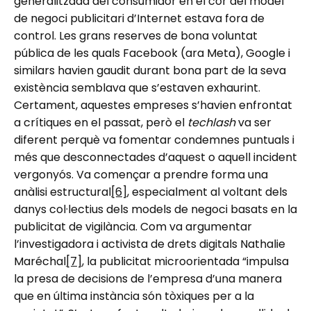
generalitzada del consumidor en el cor del model
de negoci publicitari d’Internet estava fora de
control. Les grans reserves de bona voluntat
pública de les quals Facebook (ara Meta), Google i
similars havien gaudit durant bona part de la seva
existència semblava que s’estaven exhaurint.
Certament, aquestes empreses s’havien enfrontat
a crítiques en el passat, però el
techlash
va ser
diferent perquè va fomentar condemnes puntuals i
més que desconnectades d’aquest o aquell incident
vergonyós. Va començar a prendre forma una
anàlisi estructural
[6]
, especialment al voltant dels
danys col·lectius dels models de negoci basats en la
publicitat de vigilància. Com va argumentar
l’investigadora i activista de drets digitals Nathalie
Maréchal
[7]
, la publicitat microorientada “impulsa
la presa de decisions de l’empresa d’una manera
que en última instància són tòxiques per a la