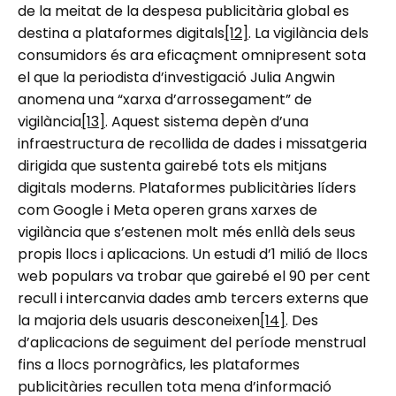
de la meitat de la despesa publicitària global es
destina a plataformes digitals
[12]
. La vigilància dels
consumidors és ara eficaçment omnipresent sota
el que la periodista d’investigació Julia Angwin
anomena una “xarxa d’arrossegament” de
vigilància
[13]
. Aquest sistema depèn d’una
infraestructura de recollida de dades i missatgeria
dirigida que sustenta gairebé tots els mitjans
digitals moderns. Plataformes publicitàries líders
com Google i Meta operen grans xarxes de
vigilància que s’estenen molt més enllà dels seus
propis llocs i aplicacions. Un estudi d’1 milió de llocs
web populars va trobar que gairebé el 90 per cent
recull i intercanvia dades amb tercers externs que
la majoria dels usuaris desconeixen
[14]
. Des
d’aplicacions de seguiment del període menstrual
fins a llocs pornogràfics, les plataformes
publicitàries recullen tota mena d’informació