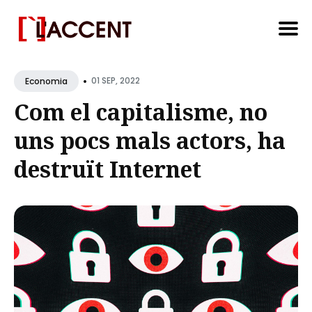
Search
•
for
01 SEP, 2022
Economia
Blog
Com el capitalisme, no
uns pocs mals actors, ha
destruït Internet