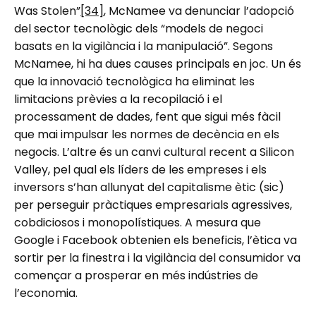
Was Stolen”
[34]
, McNamee va denunciar l’adopció
del sector tecnològic dels “models de negoci
basats en la vigilància i la manipulació”. Segons
McNamee, hi ha dues causes principals en joc. Un és
que la innovació tecnològica ha eliminat les
limitacions prèvies a la recopilació i el
processament de dades, fent que sigui més fàcil
que mai impulsar les normes de decència en els
negocis. L’altre és un canvi cultural recent a Silicon
Valley, pel qual els líders de les empreses i els
inversors s’han allunyat del capitalisme ètic (sic)
per perseguir pràctiques empresarials agressives,
cobdiciosos i monopolístiques. A mesura que
Google i Facebook obtenien els beneficis, l’ètica va
sortir per la finestra i la vigilància del consumidor va
començar a prosperar en més indústries de
l’economia.