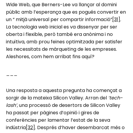
Wide Web, que Berners-Lee va llançar al domini
públic amb l’esperança que es pogués convertir en
un “ mitjà universal per compartir informació”
[31]
.
La tecnologia web inicial es va dissenyar per ser
oberta i flexible, però també era anònima i no
intuïtiva, amb prou feines optimitzada per satisfer
les necessitats de màrqueting de les empreses.
Aleshores, com hem arribat fins aquí?
___
Una resposta a aquesta pregunta ha començat a
sorgir de la mateixa Silicon Valley. Arran del
‘tech-
lash’
, una processó de desertors de Silicon Valley
ha passat per pàgines d’opinió i gires de
conferències per lamentar l’estat de la seva
indústria
[32]
. Després d’haver desembarcat més o