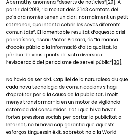
Abernathy anomena “deserts de notícies”
[29]
. A
partir del 2018, “la meitat dels 3.143 comtats del
país ara només tenen un diari, normalment un petit
setmanari, que intenta cobrir les seves diferents
comunitats”. El lamentable resultat d’aquesta crisi
periodística, escriu Victor Pickard, és “la manca
d’accés públic a la informació d’alta qualitat, la
pèrdua de veus i punts de vista diversos i
l’evisceració del periodisme de servei públic”
[30]
.
No havia de ser així. Cap llei de la naturalesa diu que
cada nova tecnologia de comunicacions s’hagi
d’aprofitar per a la causa de la publicitat, i molt
menys transformar-la en un motor de vigilància
sistèmica del consumidor. Tot i que hi va haver
fortes pressions socials per portar la publicitat a
Internet, no hi havia cap garantia que aquests
esforços tinguessin èxit, sobretot no a la World