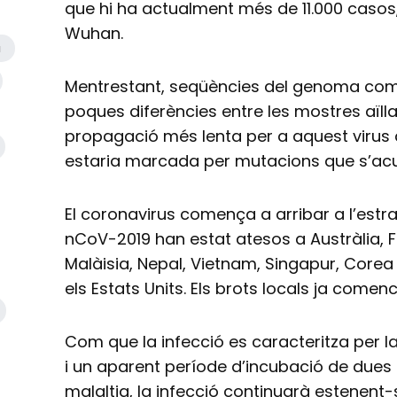
que hi ha actualment més de 11.000 casos,
Wuhan.
a
Mentrestant, seqüències del genoma comp
poques diferències entre les mostres aïlla
propagació més lenta per a aquest virus
estaria marcada per mutacions que s’acum
El coronavirus comença a arribar a l’estr
nCoV-2019 han estat atesos a Austràlia, 
Malàisia, Nepal, Vietnam, Singapur, Corea 
els Estats Units. Els brots locals ja com
Com que la infecció es caracteritza per 
i un aparent període d’incubació de due
malaltia, la infecció continuarà estenent-