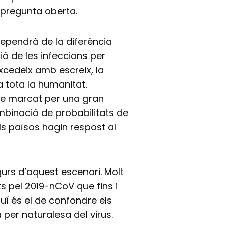
pregunta oberta.
 dependrà de la diferència
ció de les infeccions per
excedeix amb escreix, la
 tota la humanitat.
re marcat per una gran
binació de probabilitats de
ls països hagin respost al
urs d’aquest escenari. Molt
s pel 2019-nCoV que fins i
aquí és el de confondre els
per naturalesa del virus.