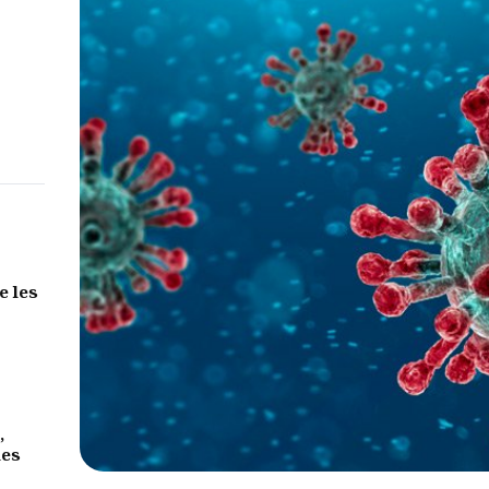
e les
,
des