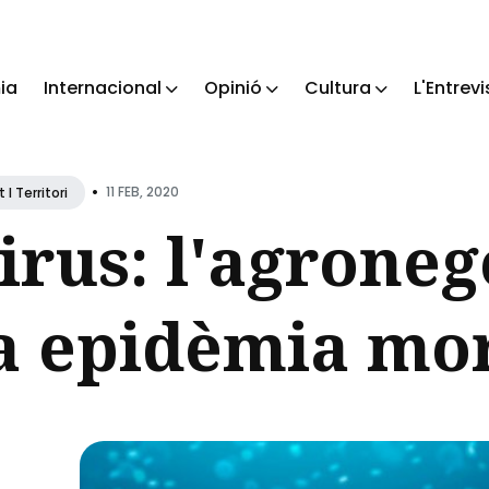
ia
Internacional
Opinió
Cultura
L'Entrevi
ch
•
11 FEB, 2020
I Territori
rus: l'agroneg
a epidèmia mor