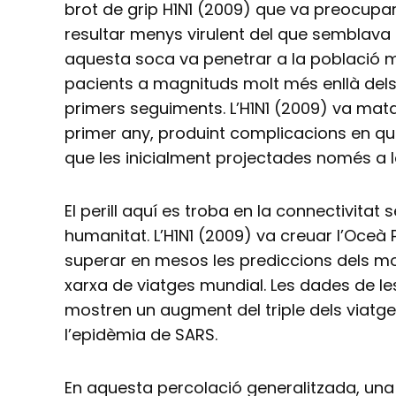
brot de grip H1N1 (2009) que va preocupa
resultar menys virulent del que semblava al 
aquesta soca va penetrar a la població mu
pacients a magnituds molt més enllà dels
primers seguiments. L’H1N1 (2009) va mata
primer any, produint complicacions en 
que les inicialment projectades només a l
El perill aquí es troba en la connectivitat
humanitat. L’H1N1 (2009) va creuar l’Oceà P
superar en mesos les prediccions dels mo
xarxa de viatges mundial. Les dades de l
mostren un augment del triple dels viatge
l’epidèmia de SARS.
En aquesta percolació generalitzada, una