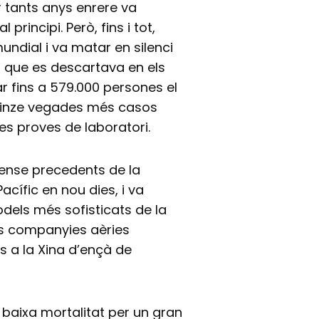
r tants anys enrere va
principi. Però, fins i tot,
ndial i va matar en silenci
 que es descartava en els
r fins a 579.000 persones el
quinze vegades més casos
es proves de laboratori.
 sense precedents de la
acífic en nou dies, i va
dels més sofisticats de la
es companyies aèries
s a la Xina d’ençà de
 baixa mortalitat per un gran