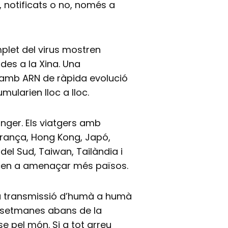
 notificats o no, només a
let del virus mostren
des a la Xina. Una
 amb ARN de ràpida evolució
ularien lloc a lloc.
anger. Els viatgers amb
França, Hong Kong, Japó,
del Sud, Taiwan, Tailàndia i
encen a amenaçar més països.
la transmissió d’humà a humà
s setmanes abans de la
se pel món. Si a tot arreu