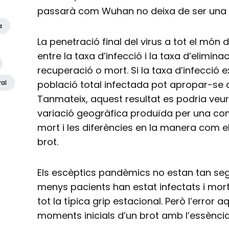
passarà com Wuhan no deixa de ser una 
a
La penetració final del virus a tot el món
entre la taxa d’infecció i la taxa d’elimina
recuperació o mort. Si la taxa d’infecció 
ral
població total infectada pot apropar-se a
Tanmateix, aquest resultat es podria veu
variació geogràfica produïda per una com
mort i les diferències en la manera com e
brot.
Els escèptics pandèmics no estan tan seg
menys pacients han estat infectats i mort
tot la típica grip estacional. Però l’error 
moments inicials d’un brot amb l’essència 