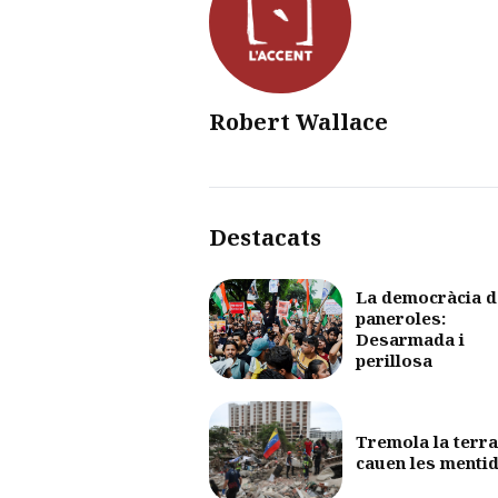
Robert Wallace
Destacats
La democràcia d
paneroles:
Desarmada i
perillosa
Tremola la terra
cauen les menti