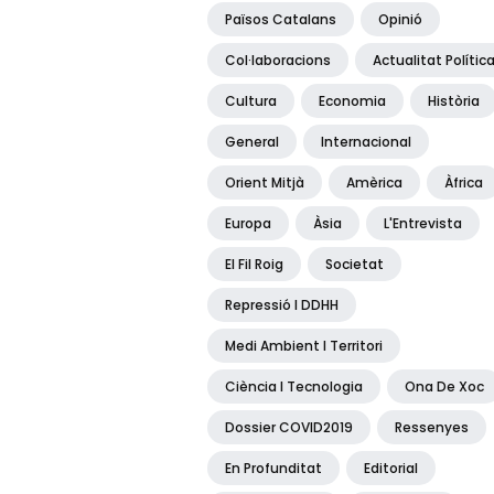
Països Catalans
Opinió
Col·laboracions
Actualitat Polític
Cultura
Economia
Història
General
Internacional
Orient Mitjà
Amèrica
Àfrica
Europa
Àsia
L'Entrevista
El Fil Roig
Societat
Repressió I DDHH
Medi Ambient I Territori
Ciència I Tecnologia
Ona De Xoc
Dossier COVID2019
Ressenyes
En Profunditat
Editorial