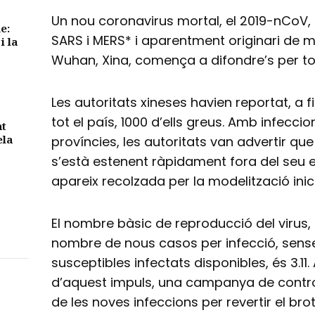
Un nou coronavirus mortal, el 2019-nCoV, 
e:
SARS i MERS* i aparentment originari de m
i la
Wuhan, Xina, comença a difondre’s per to
Les autoritats xineses havien reportat, a 
tot el país, 1000 d’ells greus. Amb infecci
nt
ela
províncies, les autoritats van advertir q
s’està estenent ràpidament fora del seu e
apareix recolzada per la modelització inici
El nombre bàsic de reproducció del virus
nombre de nous casos per infecció, sense 
susceptibles infectats disponibles, és 3.11.
d’aquest impuls, una campanya de control
de les noves infeccions per revertir el bro