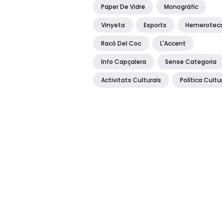
Paper De Vidre
Monogràfic
Vinyeta
Esports
Hemerotec
Racó Del Coc
L'Accent
Info Capçalera
Sense Categoria
Activitats Culturals
Política Cultu