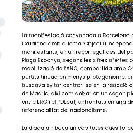
a
La manifestació convocada a Barcelona p
Catalana amb el lema ‘Objectiu Independ
manifestants, en un recorregut des del pa
Plaça Espanya, segons les xifres ofertes p
mobilització de l’ANC, compartida amb Òmn
partits tingueren menys protagonisme, en
buscava evitar centrar-se en la reacció a l
de Madrid, així com deixar en un segon pl
entre ERC i el PDEcat, enfrontats en una d
referencialitat del nacionalisme.
La diada arribava un cop totes dues force