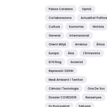
Països Catalans
Opinió
Col·laboracions
Actualitat Polític
Cultura
Economia
Història
General
Internacional
Orient Mitjà
Amèrica
Àfrica
Europa
Àsia
L'Entrevista
El Fil Roig
Societat
Repressió I DDHH
Medi Ambient I Territori
Ciència I Tecnologia
Ona De Xoc
Dossier COVID2019
Ressenyes
En Profunditat
Editorial