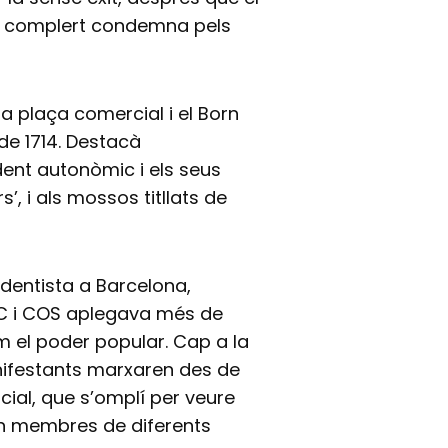
ia complert condemna pels
 la plaça comercial i el Born
de 1714. Destacà
ident autonòmic i els seus
s’, i als mossos titllats de
ndentista a Barcelona,
PC i COS aplegava més de
m el poder popular. Cap a la
nifestants marxaren des de
cial, que s’omplí per veure
ren membres de diferents