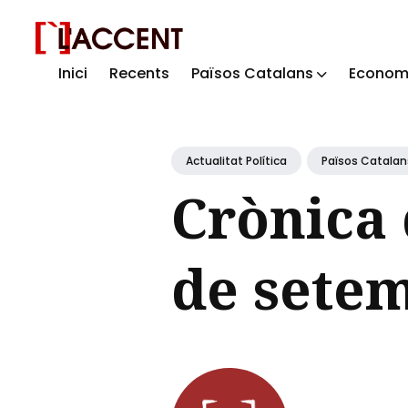
Inici
Recents
Països Catalans
Econom
Sear
for
Blog
Actualitat Política
Països Catalan
Crònica 
de sete