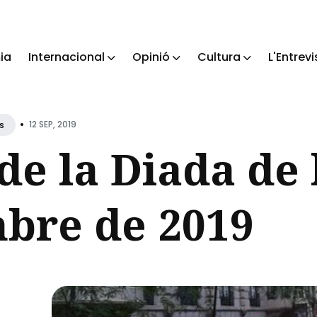
ia
Internacional
Opinió
Cultura
L'Entrevi
ch
•
12 SEP, 2019
s
de la Diada de 
mbre de 2019