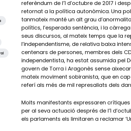
referèndum de l’1 d’octubre de 2017 i desp
retornat a la política autonòmica. Una p
tanmateix manté un alt grau d’anormalitat
a
polítics, l’esperada sentència, i la càrreg
seus discursos, al mateix temps que la re
l’independentisme, de relativa baixa inten
centenars de persones, membres dels CDR
ral
independentista, ha estat assumida pel D
govern de Torra i Aragonès sense aixecar c
mateix moviment sobiranista, que en ca
referí als més de mil represaliats dels da
Molts manifestants expressaren crítiques 
per al seva actuació després de l’1 d’octu
els parlaments els limitaren a reclamar ‘Unit