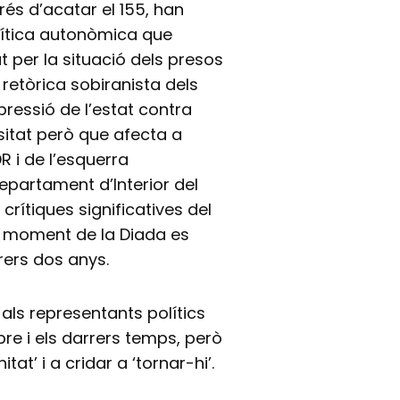
rés d’acatar el 155, han
olítica autonòmica que
 per la situació dels presos
a retòrica sobiranista dels
pressió de l’estat contra
sitat però que afecta a
 i de l’esquerra
epartament d’Interior del
rítiques significatives del
p moment de la Diada es
rrers dos anys.
als representants polítics
bre i els darrers temps, però
at’ i a cridar a ‘tornar-hi’.