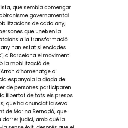
ntista, que sembla començar
sobiranisme governamental
obilitzacions de cada any,
 persones que uneixen la
atalans a la transformació
 any han estat silenciades
xí, a Barcelona el moviment
b la mobilització de
 d’Arran d’homenatge a
cia espanyola la diada de
iler de persones participaren
 llibertat de tots els presos
sos, que ha anunciat la seva
ent de Marina Bernadó, que
u darrer judici, amb què la
-la sense èxit, després que el