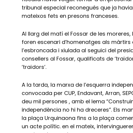
tribunal especial reconegués que ja hav
mateixos fets en presons franceses.
Al llarg del matí el Fossar de les moreres,
foren escenari d’homenatges als màrtirs 
l’esbroncada i xiulada al seguici del pres
consellers al Fossar, qualificats de ‘traïdor
‘traïdors’.
A la tarda, la marxa de l’esquerra indepe
convocada per CUP, Endavant, Arran, SE
deu mil persones , amb el lema “Construi
independència no hi ha dreceres”. Els ma
la plaça Urquinaona fins a la plaça comer
un acte polític. en el mateix, intervingue