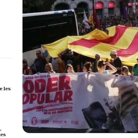
e les
,
des