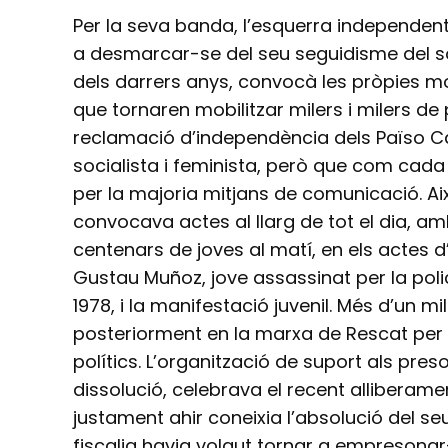
Per la seva banda, l’esquerra independe
a desmarcar-se del seu seguidisme del 
dels darrers anys, convocà les pròpies m
que tornaren mobilitzar milers i milers de
reclamació d’independència dels Païso C
socialista i feminista, però que com cada
per la majoria mitjans de comunicació. Ai
convocava actes al llarg de tot el dia, am
centenars de joves al matí, en els actes
Gustau Muñoz, jove assassinat per la poli
1978, i la manifestació juvenil. Més d’un m
posteriorment en la marxa de Rescat per la
polítics. L’organització de suport als pre
dissolució, celebrava el recent alliberam
justament ahir coneixia l’absolució del se
fiscalia havia volgut tornar a empresonar