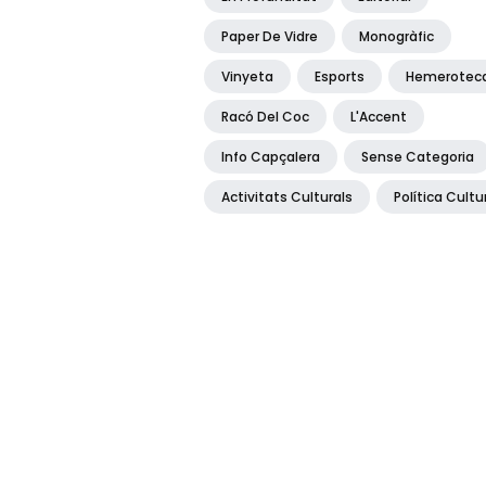
Paper De Vidre
Monogràfic
Vinyeta
Esports
Hemerotec
Racó Del Coc
L'Accent
Info Capçalera
Sense Categoria
Activitats Culturals
Política Cultu