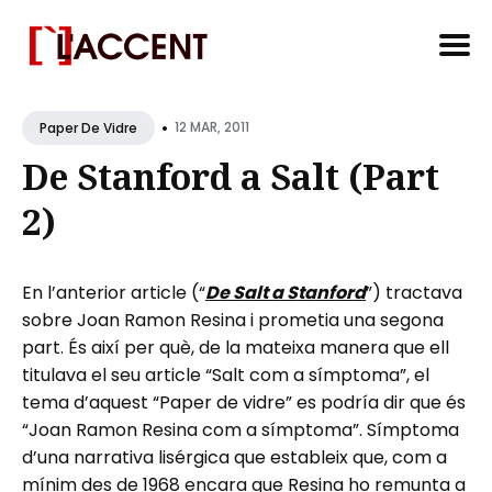
Search
•
for
12 MAR, 2011
Paper De Vidre
Blog
De Stanford a Salt (Part
2)
En l’anterior article (“
De Salt a Stanford
”) tractava
sobre Joan Ramon Resina i prometia una segona
part. És així per què, de la mateixa manera que ell
titulava el seu article “Salt com a símptoma”, el
tema d’aquest “Paper de vidre” es podría dir que és
“Joan Ramon Resina com a símptoma”. Símptoma
d’una narrativa lisérgica que estableix que, com a
mínim des de 1968 encara que Resina ho remunta a