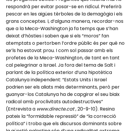
respondrà per evitar posar-se en ridícul. Preferirà
pescar en les aigües tèrboles de la demagògia i els
grans conceptes. I, d’alguna manera, recordar-nos
que a la Meca-Washington ja fa temps que s’han
deixat d’hòsties i saben que si els “moros” fan
atemptats o pertorben l’ordre públic és per què no
se’ls ha estovat prou. I com sol passar amb els
profetes de la Meca-Washington, de tant en tant
cal pelegrinar a Israel. Ja fora del tema de Salt i
parlant de la política exterior d’una hipotètica
Catalunya independent: “Estats Units i Israel
podrien ser els aliats més determinants, però per
guanyar-los Catalunya ha de capgirar el seu biaix
radical amb proclivitats autodestructives”
(Entrevista a
www.directe.cat
, 20-9-10). Resina
pateix la “formidable repressió” de “la correcció
política” i troba que els discursos dominants sobre
la qüestió palestina són d’una radicalitat extrema.