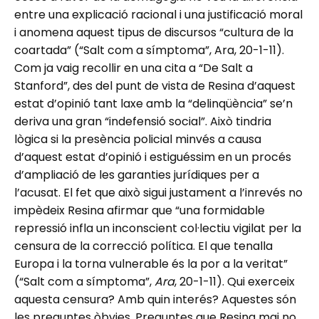
entre una explicació racional i una justificació moral
i anomena aquest tipus de discursos “cultura de la
coartada” (“Salt com a símptoma”, Ara, 20-1-11).
Com ja vaig recollir en una cita a “De Salt a
Stanford”, des del punt de vista de Resina d’aquest
estat d’opinió tant laxe amb la “delinqüència” se’n
deriva una gran “indefensió social”. Això tindria
lògica si la presència policial minvés a causa
d’aquest estat d’opinió i estiguéssim en un procés
d’ampliació de les garanties jurídiques per a
l’acusat. El fet que això sigui justament a l’inrevés no
impèdeix Resina afirmar que “una formidable
repressió infla un inconscient col·lectiu vigilat per la
censura de la correcció política. El que tenalla
Europa i la torna vulnerable és la por a la veritat”
(“Salt com a símptoma”,
Ara
, 20-1-11). Qui exerceix
aquesta censura? Amb quin interés? Aquestes són
les preguntes òbvies. Preguntes que Resina mai no