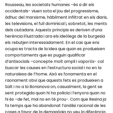
Rousseau, les societats humanes –és a dir els
occidentals- viuen sota el jou del progressisme,
àdhuc del marxisme, hàbilment infiltrat en els diaris,
les televisions, el full dominical i, sobretot, les ments
dels ciutadans. Aquests principis es deriven d’una
herència il·lustrada i ara els ideòlegs de la burgesia
els rebutjen interessadament. En el cas que ens
ocupa es tracta de la idea que quan es produeixen
comportaments que es puguin qualificar
d’antisocials –concepte molt ampli i vaporós- cal
buscar les causes en l’estructura social i no en la
naturalesa de l’home. Això es fonamenta en el
raonament obvi que aquests fets es produeixen a
Salt i no a la Bonanova on, casualment, la gent se
sent protegida quan hi ha policia i l’enyora quan no
hi és –de fet, mai no en té prou-. Com que Resina ja
fa temps que ha abandonat l’anàlisi racional de les
coses a favor de la demagògia no veu la diferència