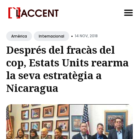
Search
•
for
14 NOV, 2018
Amèrica
Internacional
Blog
Després del fracàs del
cop, Estats Units rearma
la seva estratègia a
Nicaragua