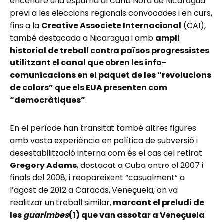
encendre una espurna al Carib Nord de Nicaragua
previ a les eleccions regionals convocades i en curs,
fins a la
Creative Associete Internacional
(CAI),
també destacada a Nicaragua i amb
ampli
historial de treball contra països progressistes
utilitzant el canal que obren les info-
comunicacions en el paquet de les “revolucions
de colors” que els EUA presenten com
“democràtiques”
.
En el període han transitat també altres figures
amb vasta experiència en política de subversió i
desestabilització interna com és el cas del retirat
Gregory Adams
, destacat a Cuba entre el 2007 i
finals del 2008, i reapareixent “casualment” a
l’agost de 2012 a Caracas, Veneçuela, on va
realitzar un treball similar,
marcant el preludi de
les
guarimbes
(1) que van assotar a Veneçuela