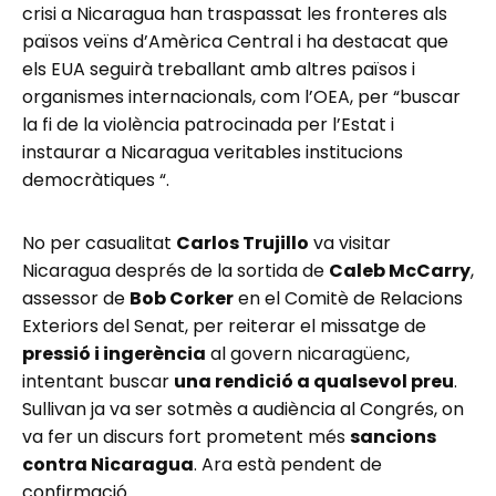
crisi a Nicaragua han traspassat les fronteres als
països veïns d’Amèrica Central i ha destacat que
els EUA seguirà treballant amb altres països i
organismes internacionals, com l’OEA, per “buscar
la fi de la violència patrocinada per l’Estat i
instaurar a Nicaragua veritables institucions
democràtiques “.
No per casualitat
Carlos Trujillo
va visitar
Nicaragua després de la sortida de
Caleb McCarry
,
assessor de
Bob Corker
en el Comitè de Relacions
Exteriors del Senat, per reiterar el missatge de
pressió i ingerència
al govern nicaragüenc,
intentant buscar
una rendició a qualsevol preu
.
Sullivan ja va ser sotmès a audiència al Congrés, on
va fer un discurs fort prometent més
sancions
contra Nicaragua
. Ara està pendent de
confirmació.