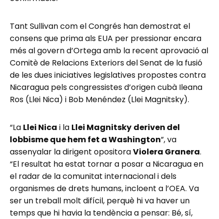
Tant Sullivan com el Congrés han demostrat el
consens que prima als EUA per pressionar encara
més al govern d’Ortega amb la recent aprovació al
Comitè de Relacions Exteriors del Senat de la fusió
de les dues iniciatives legislatives propostes contra
Nicaragua pels congressistes d’origen cubà Ileana
Ros (Llei Nica) i Bob Menéndez (Llei Magnitsky).
“La
Llei Nica
i la
Llei Magnitsky
deriven del
lobbisme que hem fet a Washington
”, va
assenyalar la dirigent opositora
Violera Granera
.
“El resultat ha estat tornar a posar a Nicaragua en
el radar de la comunitat internacional i dels
organismes de drets humans, incloent a l’OEA. Va
ser un treball molt difícil, perquè hi va haver un
temps que hi havia la tendència a pensar: Bé, sí,