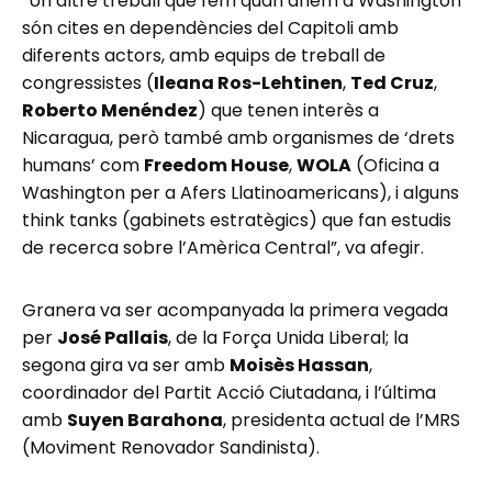
“Un altre treball que fem quan anem a Washington
són cites en dependències del Capitoli amb
diferents actors, amb equips de treball de
congressistes (
Ileana Ros-Lehtinen
,
Ted Cruz
,
Roberto Menéndez
) que tenen interès a
Nicaragua, però també amb organismes de ‘drets
humans’ com
Freedom House
,
WOLA
(Oficina a
Washington per a Afers Llatinoamericans), i alguns
think tanks (gabinets estratègics) que fan estudis
de recerca sobre l’Amèrica Central”, va afegir.
Granera va ser acompanyada la primera vegada
per
José Pallais
, de la Força Unida Liberal; la
segona gira va ser amb
Moisès Hassan
,
coordinador del Partit Acció Ciutadana, i l’última
amb
Suyen Barahona
, presidenta actual de l’MRS
(Moviment Renovador Sandinista).