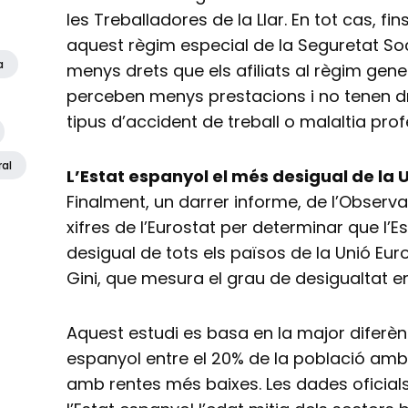
les Treballadores de la Llar. En tot cas, fin
aquest règim especial de la Seguretat S
a
menys drets que els afiliats al règim gener
perceben menys prestacions i no tenen dr
tipus d’accident de treball o malaltia prof
ral
L’Estat espanyol el més desigual de la 
Finalment, un darrer informe, de l’Observat
xifres de l’Eurostat per determinar que l’
desigual de tots els països de la Unió Eur
Gini, que mesura el grau de desigualtat en
Aquest estudi es basa en la major diferèn
espanyol entre el 20% de la població amb 
amb rentes més baixes. Les dades oficia