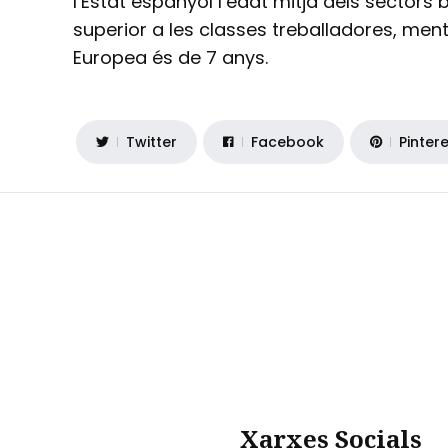
l’Estat espanyol l’edat mitja dels sectors 
superior a les classes treballadores, men
Europea és de 7 anys.
Twitter
Facebook
Pinter
Xarxes Socials