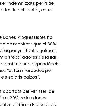
 ser indemnitzats per fi de
l·lectiu del sector, entre
e Dones Progressistes ha
sa de manifest que el 80%
at espanyol, tant legalment
 a treballadores de la llar,
s o amb alguna dependència.
ines “estan marcades per
els salaris baixos”.
 aportats pel Ministeri de
s el 20% de les dones
scrites al Règim Especial de