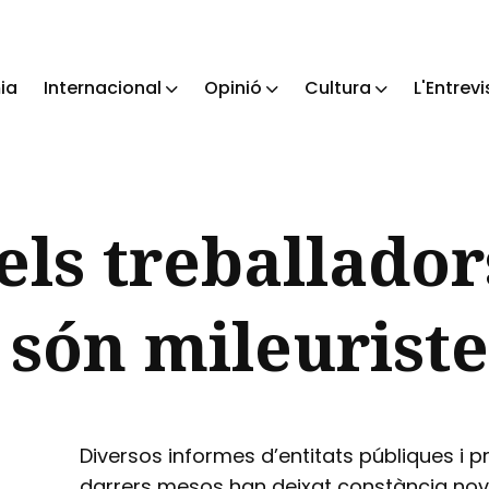
ia
Internacional
Opinió
Cultura
L'Entrevi
ch
els treballador
 són mileuriste
Diversos informes d’entitats públiques i p
darrers mesos han deixat constància nov