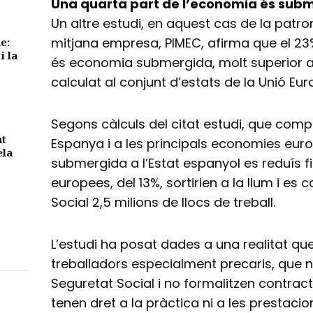
Una quarta part de l’economia és sub
Un altre estudi, en aquest cas de la patron
mitjana empresa, PIMEC, afirma que el 23%
e:
i la
és economia submergida, molt superior al
calculat al conjunt d’estats de la Unió Eur
Segons càlculs del citat estudi, que compt
nt
Espanya i a les principals economies euro
ela
submergida a l’Estat espanyol es reduís fi
europees, del 13%, sortirien a la llum i es 
Social 2,5 milions de llocs de treball.
L’estudi ha posat dades a una realitat q
treballadors especialment precaris, que n
Seguretat Social i no formalitzen contracte
tenen dret a la pràctica ni a les prestacio