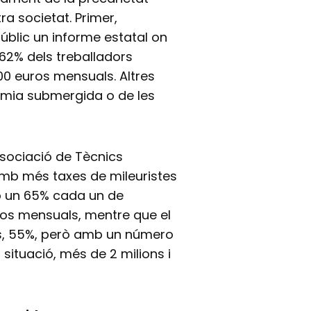
ra societat. Primer,
públic un informe estatal on
62% dels treballadors
.100 euros mensuals. Altres
onomia submergida o de les
ssociació de Tècnics
 amb més taxes de mileuristes
amb un 65% cada un de
uros mensuals, mentre que el
s, 55%, però amb un número
situació, més de 2 milions i