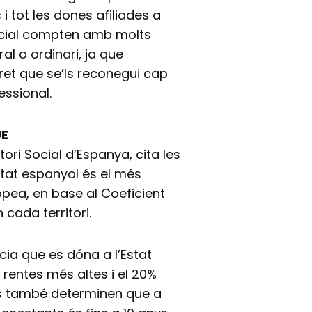
s i tot les dones afiliades a
ocial compten amb molts
al o ordinari, ja que
et que se’ls reconegui cap
essional.
UE
ori Social d’Espanya, cita les
Estat espanyol és el més
opea, en base al Coeficient
 cada territori.
cia que es dóna a l’Estat
rentes més altes i el 20%
ls també determinen que a