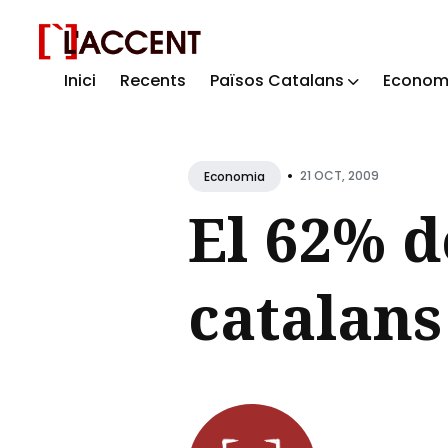
Inici
Recents
Països Catalans
Econom
Sear
for
Blog
•
21 OCT, 2009
Economia
El 62% d
catalans