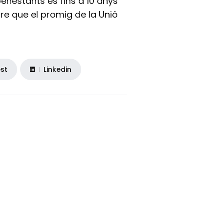
benestants és fins a 10 anys
tre que el promig de la Unió
est
Linkedin