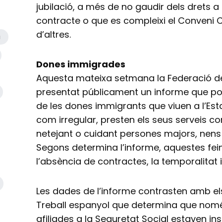
jubilació, a més de no gaudir dels drets a
contracte o que es compleixi el Conveni Co
d’altres.
a
Dones immigrades
Aquesta mateixa setmana la Federació d
presentat públicament un informe que po
de les dones immigrants que viuen a l’Est
com irregular, presten els seus serveis com
netejant o cuidant persones majors, nen
Segons determina l’informe, aquestes fe
l’absència de contractes, la temporalitat i 
Les dades de l’informe contrasten amb els
Treball espanyol que determina que nomé
afiliades a la Seguretat Social estaven in