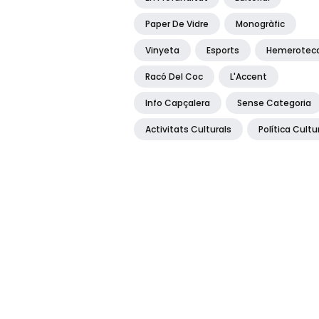
Paper De Vidre
Monogràfic
Vinyeta
Esports
Hemerotec
Racó Del Coc
L'Accent
Info Capçalera
Sense Categoria
Activitats Culturals
Política Cultu