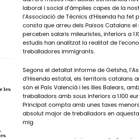
laboral i social d’àmplies capes de la nost
l’Associació de Tècnics d’Hisenda ha fet 
consta que arreu dels Països Catalans el 
perceben salaris mileuristes, inferiors a 1
estudis han analitzat la realitat de l’ec
treballadores immigrants.
Segons el detallat informe de Getsha, l’A
d’Hisenda estatal, els territoris catalans
són el País Valencià i les Illes Balears, 
e les
treballadors amb sous inferiors a 1.100 e
Principat compta amb unes taxes menor
absolut major de treballadors en aquesta 
mig.
,
des