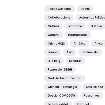
Països Catalans
Opinió
Col·laboracions
Actualitat Polític
Cultura
Economia
Història
General
Internacional
Orient Mitjà
Amèrica
Àfrica
Europa
Àsia
L'Entrevista
El Fil Roig
Societat
Repressió I DDHH
Medi Ambient I Territori
Ciència I Tecnologia
Ona De Xoc
Dossier COVID2019
Ressenyes
En Profunditat
Editorial