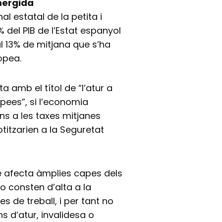
mergida
al estatal de la petita i
 del PIB de l’Estat espanyol
 13% de mitjana que s’ha
opea.
a amb el títol de “l’atur a
pees”, si l’economia
ns a les taxes mitjanes
cotitzarien a la Seguretat
ue afecta àmplies capes dels
o consten d’alta a la
s de treball, i per tant no
ns d’atur, invalidesa o