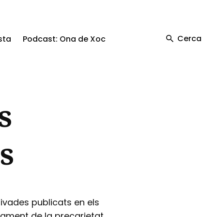
Cerca
sta
Podcast: Ona de Xoc
s
s
rivades publicats en els
ament de la precarietat