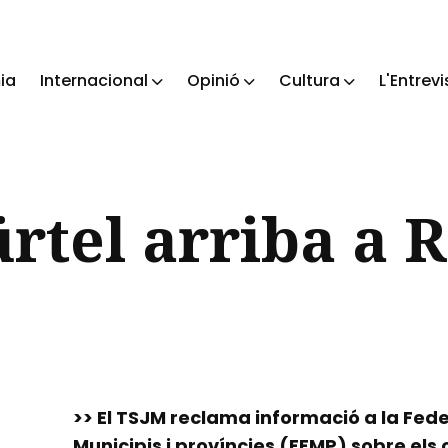
ia
Internacional
Opinió
Cultura
L'Entrevi
ch
ürtel arriba a R
>> El TSJM reclama informació a la Fed
Municipis i províncies (FEMP) sobre els