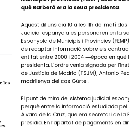
què Barberá era la seua presidenta
.
Aquest dilluns dia 10 a les 11h del matí dos
Judicial espanyola es personaren en la s
Espanyola de Municipis i Províncies (FEMP).
de recaptar informació sobre els contrac
entitat entre 2000 i 2004 ―època en què R
presidenta. L’ordre venia signada per l’ins
de Justícia de Madrid (TSJM), Antonio Ped
madrilenya del cas Gürtel.
e les
El punt de mira del sistema judicial espa
perquè entre la informació estudiada pel
Álvaro de la Cruz, que era secretari de la
,
presidia. En l’apartat de pagaments en di
des