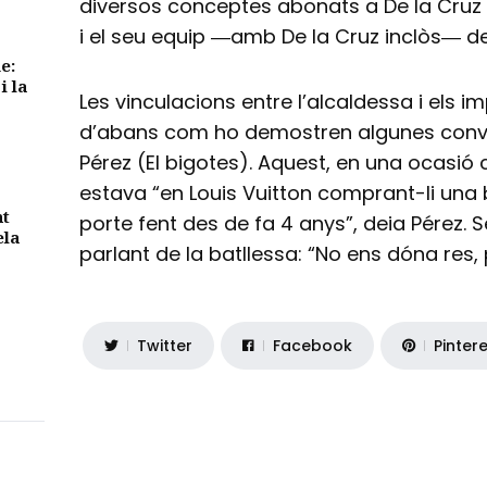
diversos conceptes abonats a De la Cruz
i el seu equip ―amb De la Cruz inclòs― de
e:
i la
Les vinculacions entre l’alcaldessa i els i
d’abans com ho demostren algunes conve
Pérez (El bigotes). Aquest, en una ocasió
estava “en Louis Vuitton comprant-li una 
nt
porte fent des de fa 4 anys”, deia Pérez. 
ela
parlant de la batllessa: “No ens dóna res,
Twitter
Facebook
Pinter