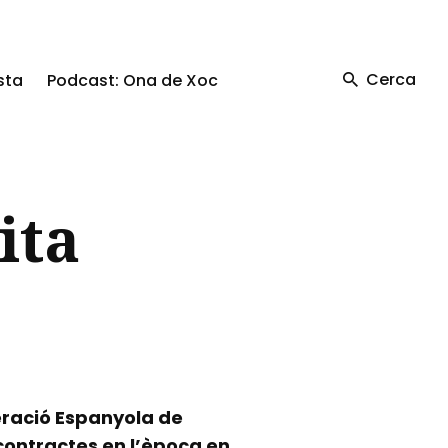
Cerca
sta
Podcast: Ona de Xoc
ita
eració Espanyola de
 contractes en l’època en