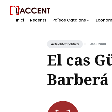
Inici
Recents
Països Catalans
Econom
Sear
for
Blog
•
11 AUG, 2009
Actualitat Política
El cas G
Barberá