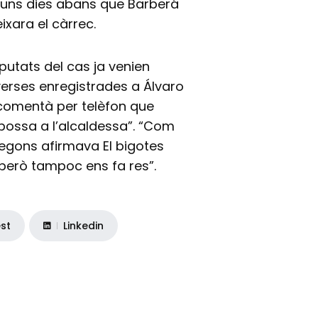
 uns dies abans que Barberá
ixara el càrrec.
mputats del cas ja venien
rses enregistrades a Álvaro
 comentà per telèfon que
bossa a l’alcaldessa”. “Com
Segons afirmava El bigotes
 però tampoc ens fa res”.
est
Linkedin