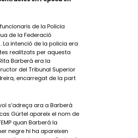
 funcionaris de la Policia
eua de la Federació
 La intenció de la policia era
tes realitzats per aquesta
ita Barberá era la
tructor del Tribunal Superior
reira, encarregat de la part
nyol s’adreça ara a Barberá
 cas Gürtel apareix el nom de
 FEMP quan Barberá la
ner negre hi ha apareixen