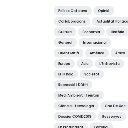
Països Catalans
Opinió
Col·laboracions
Actualitat Polític
Cultura
Economia
Història
General
Internacional
Orient Mitjà
Amèrica
Àfrica
Europa
Àsia
L'Entrevista
El Fil Roig
Societat
Repressió I DDHH
Medi Ambient I Territori
Ciència I Tecnologia
Ona De Xoc
Dossier COVID2019
Ressenyes
En Profunditat
Editorial