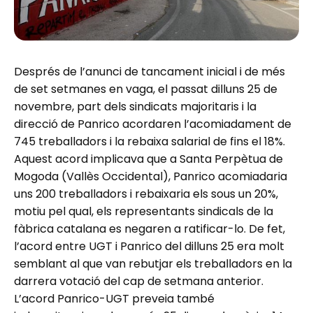
Després de l’anunci de tancament inicial i de més
de set setmanes en vaga, el passat dilluns 25 de
novembre, part dels sindicats majoritaris i la
direcció de Panrico acordaren l’acomiadament de
745 treballadors i la rebaixa salarial de fins el 18%.
Aquest acord implicava que a Santa Perpètua de
Mogoda (Vallès Occidental), Panrico acomiadaria
uns 200 treballadors i rebaixaria els sous un 20%,
motiu pel qual, els representants sindicals de la
fàbrica catalana es negaren a ratificar-lo. De fet,
l’acord entre UGT i Panrico del dilluns 25 era molt
semblant al que van rebutjar els treballadors en la
darrera votació del cap de setmana anterior.
L’acord Panrico-UGT preveia també