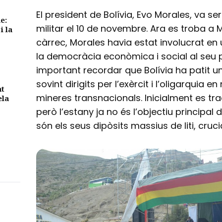
El president de Bolívia, Evo Morales, va s
e:
militar el 10 de novembre. Ara es troba a 
i la
càrrec, Morales havia estat involucrat en 
la democràcia econòmica i social al seu p
important recordar que Bolívia ha patit u
sovint dirigits per l’exèrcit i l’oligarquia
nt
mineres transnacionals. Inicialment es t
ela
però l’estany ja no és l’objectiu principal d
són els seus dipòsits massius de liti, crucia