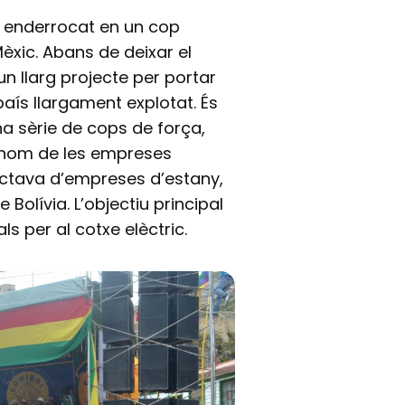
er enderrocat en un cop
Mèxic. Abans de deixar el
un llarg projecte per portar
aís llargament explotat. És
na sèrie de cops de força,
 en nom de les empreses
ractava d’empreses d’estany,
e Bolívia. L’objectiu principal
ls per al cotxe elèctric.