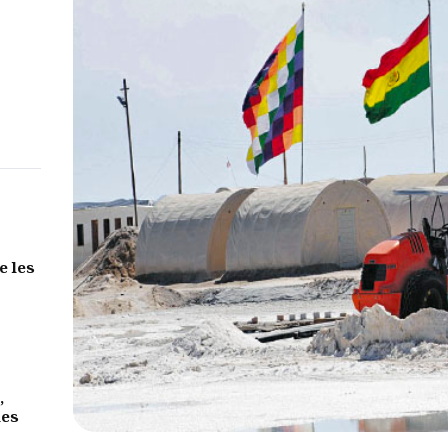
e les
,
des