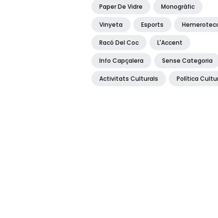
Paper De Vidre
Monogràfic
Vinyeta
Esports
Hemerotec
Racó Del Coc
L'Accent
Info Capçalera
Sense Categoria
Activitats Culturals
Política Cultu