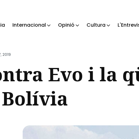
ia
Internacional
Opinió
Cultura
L'Entrevi
ch
, 2019
ontra Evo i la q
a Bolívia