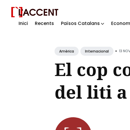
Inici
Recents
Països Catalans
Econom
Sear
for
Blog
•
13 NOV
Amèrica
Internacional
El cop c
del liti 