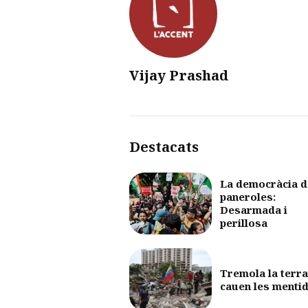
Vijay Prashad
Destacats
La democràcia d
paneroles:
Desarmada i
perillosa
Tremola la terra
cauen les menti