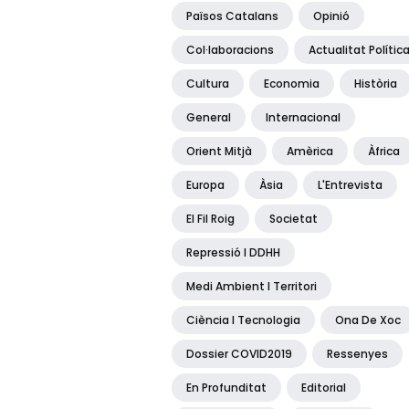
Països Catalans
Opinió
Col·laboracions
Actualitat Polític
Cultura
Economia
Història
General
Internacional
Orient Mitjà
Amèrica
Àfrica
Europa
Àsia
L'Entrevista
El Fil Roig
Societat
Repressió I DDHH
Medi Ambient I Territori
Ciència I Tecnologia
Ona De Xoc
Dossier COVID2019
Ressenyes
En Profunditat
Editorial