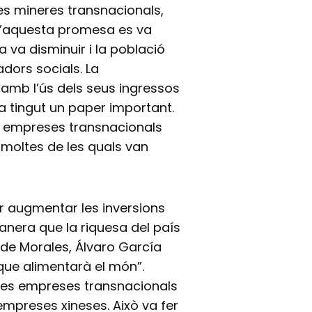
es mineres transnacionals,
 d’aquesta promesa es va
 va disminuir i la població
adors socials. La
amb l’ús dels seus ingressos
a tingut un paper important.
es empreses transnacionals
moltes de les quals van
per augmentar les inversions
manera que la riquesa del país
t de Morales, Álvaro García
e que alimentarà el món”.
 les empreses transnacionals
empreses xineses. Això va fer