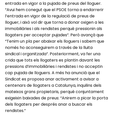
entrada en vigor a la pujada de preus del lloguer.
“Avui hem conegut que el PSOE torna a endarrerir
l’entrada en vigor de la regulació de preus de
lloguer, i això vol dir que torna a donar oxigen a les
immobiliàries i als rendistes perquè pressionin als
llogaters per acceptar pujades”. Però avançà que
“Tenim un pla per abaixar els lloguers i sabem que
només ho aconseguirem a través de la lluita
sindical i organitzada”. Posteriorment, va fer una
crida que tots els llogaters es plantin davant les
pressions d’immobiliàries i rendistes i no acceptin
cap pujada de lloguers. A més ha anuncià que el
Sindicat es proposa anar activament a avisar a
centenars de llogaters a Catalunya, inquilins dels
mateixos grans propietaris, perquè conjuntament
exigeixin baixades de preus: “Anirem a picar la porta
dels llogaters per després anar a buscar els
rendistes.”