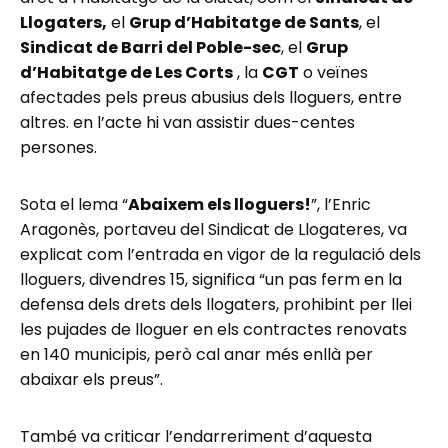
Llogaters,
el
Grup d’Habitatge de Sants
, el
Sindicat de Barri del Poble-sec
, el
Grup
d’Habitatge de Les Corts
, la
CGT
o veïnes
afectades pels preus abusius dels lloguers, entre
altres. en l’acte hi van assistir dues-centes
persones.
Sota el lema “
Abaixem els lloguers!
”, l’Enric
Aragonès, portaveu del Sindicat de Llogateres, va
explicat com l’entrada en vigor de la regulació dels
lloguers, divendres 15, significa “un pas ferm en la
defensa dels drets dels llogaters, prohibint per llei
les pujades de lloguer en els contractes renovats
en 140 municipis, però cal anar més enllà per
abaixar els preus”.
També va criticar l’endarreriment d’aquesta