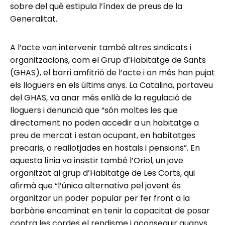
sobre del què estipula l’índex de preus de la
Generalitat.
A l’acte van intervenir també altres sindicats i
organitzacions, com el Grup d’Habitatge de Sants
(GHAS), el barri amfitrió de l’acte i on més han pujat
els lloguers en els últims anys. La Catalina, portaveu
del GHAS, va anar més enllà de la regulació de
lloguers i denuncià que “són moltes les que
directament no poden accedir a un habitatge a
preu de mercat i estan ocupant, en habitatges
precaris, o reallotjades en hostals i pensions”. En
aquesta línia va insistir també l’Oriol, un jove
organitzat al grup d’Habitatge de Les Corts, qui
afirmà que “l’única alternativa pel jovent és
organitzar un poder popular per fer front a la
barbàrie encaminat en tenir la capacitat de posar
contra les cordes el rendisme i aconseguir guanys