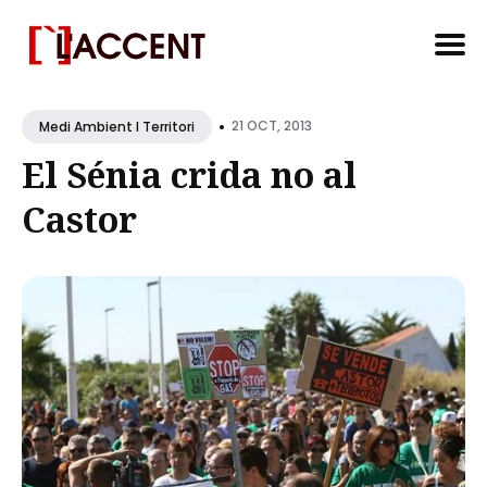
Search
•
for
21 OCT, 2013
Medi Ambient I Territori
Blog
El Sénia crida no al
Castor