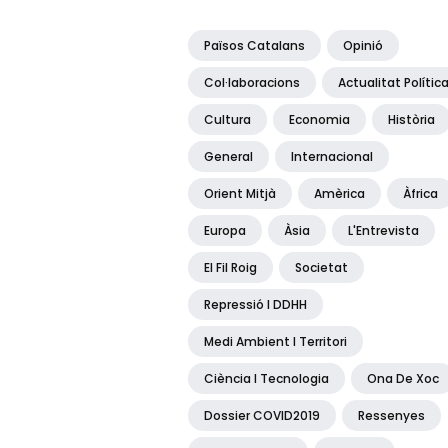
Països Catalans
Opinió
Col·laboracions
Actualitat Polític
Cultura
Economia
Història
General
Internacional
Orient Mitjà
Amèrica
Àfrica
Europa
Àsia
L'Entrevista
El Fil Roig
Societat
Repressió I DDHH
Medi Ambient I Territori
Ciència I Tecnologia
Ona De Xoc
Dossier COVID2019
Ressenyes