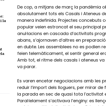
De cop, a mitjans de març la pandèmia o
absolutament tots els Casals i Ateneus d
e:
manera indefinida. Projectes concebuts c
i la
popular veien estroncat el seu principal p
anul·lacions en cascada d’activitats pro
abans, s’ajornaven d’altres en preparació
en dubte. Les assemblees no es podien reu
nt
feien telemàticament, el sentir general era
ela
Amb tot, el ritme dels casals i ateneus va
va parar.
Es varen encetar negociacions amb les pr
reduir l’import dels lloguers, per mirar de
la parada en sec de quasi tota l’activitat
Paral·lelament s’activava l’enginy: es ll