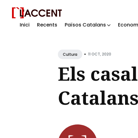
Inici
Recents
Països Catalans
Econom
Sear
for
Blog
•
11 OCT, 2020
Cultura
Els casa
Catalans