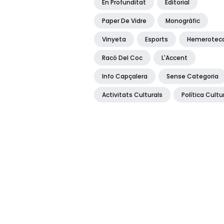
En Profunditat
Editorial
Paper De Vidre
Monogràfic
Vinyeta
Esports
Hemerotec
Racó Del Coc
L'Accent
Info Capçalera
Sense Categoria
Activitats Culturals
Política Cultu