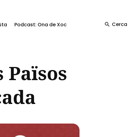
Cerca
sta
Podcast: Ona de Xoc
s Països
cada