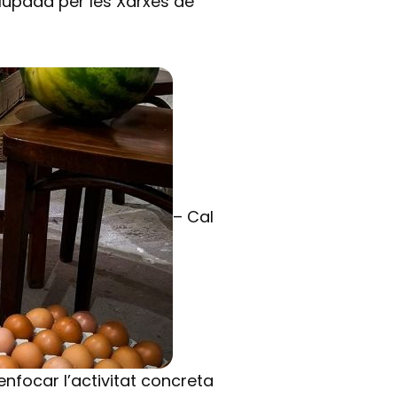
lupada per les Xarxes de
– Cal
’enfocar l’activitat concreta