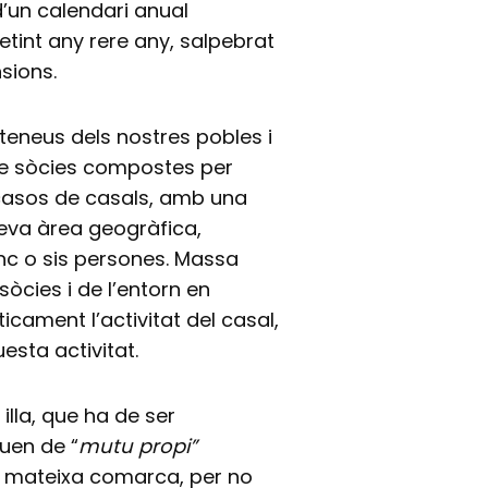
d’un calendari anual
etint any rere any, salpebrat
sions.
ateneus dels nostres pobles i
de sòcies compostes per
casos de casals, amb una
 seva àrea geogràfica,
c o sis persones. Massa
òcies i de l’entorn en
icament l’activitat del casal,
esta activitat.
lla, que ha de ser
uen de “
mutu propi”
la mateixa comarca, per no