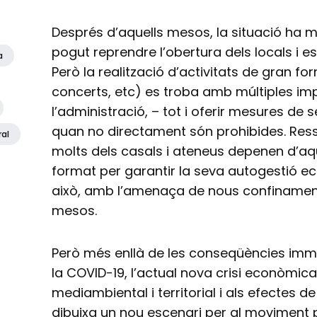
Després d’aquells mesos, la situació ha mi
pogut reprendre l’obertura dels locals i e
a
Però la realització d’activitats de gran fo
concerts, etc) es troba amb múltiples im
l’administració, – tot i oferir mesures de 
quan no directament són prohibides. Res
ral
molts dels casals i ateneus depenen d’aq
format per garantir la seva autogestió ec
això, amb l’amenaça de nous confinament
mesos.
Però més enllà de les conseqüències im
la COVID-19, l’actual nova crisi econòmica 
mediambiental i territorial i als efectes de 
dibuixa un nou escenari per al moviment p