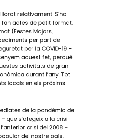
llorat relativament. S’ha
s fan actes de petit format.
rmat (Festes Majors,
pediments per part de
seguretat per la COVID-19 –
senyem aquest fet, perquè
uestes activitats de gran
onòmica durant l’any. Tot
s locals en els pròxims
mediates de la pandèmia de
– que s’afegeix a la crisi
l’anterior crisi del 2008 –
opular del nostre país,