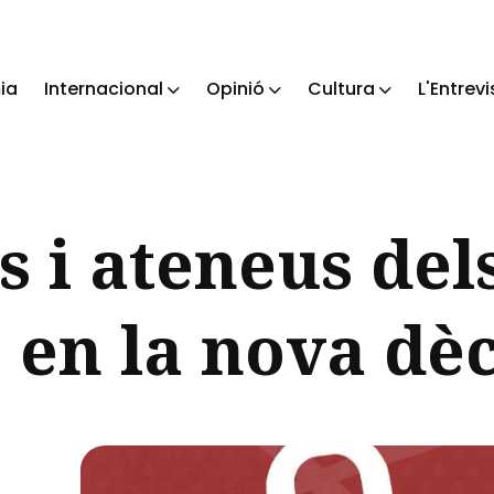
ia
Internacional
Opinió
Cultura
L'Entrevi
ch
ls i ateneus del
 en la nova dè