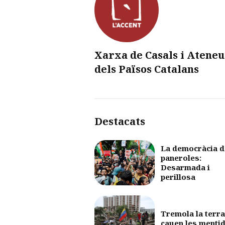
Xarxa de Casals i Ateneu
dels Països Catalans
Destacats
La democràcia d
paneroles:
Desarmada i
perillosa
Tremola la terra
cauen les menti