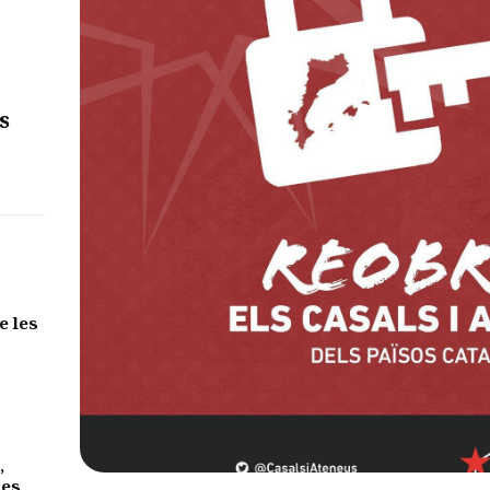
s
e les
,
des