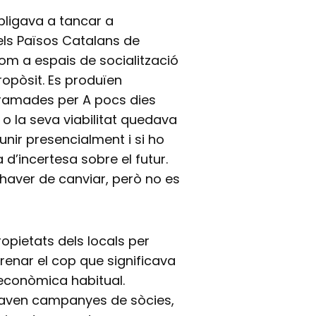
bligava a tancar a
els Països Catalans de
om a espais de socialització
ropòsit. Es produïen
gramades per A pocs dies
 o la seva viabilitat quedava
nir presencialment i si ho
 d’incertesa sobre el futur.
 haver de canviar, però no es
opietats dels locals per
 frenar el cop que significava
 econòmica habitual.
ençaven campanyes de sòcies,