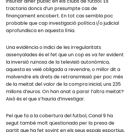
insuflar diner públic en els clubs de futbol. Es
tractaria doncs d’un presumpte cas de
finançament encobert. En tot cas sembla poc
probable que cap investigació política i/o judicial
aprofundisca en aquesta línia.
Una evidència o indici de les irregularitats
assenyalades és el fet que un cop es va fer evident
la inversió ruïnosa de la televisió autonòmica,
aquesta es veié obligada a revendre, o millor dit a
malvendre els drets de retransmissió per poc més
de la meitat del valor de la compra inicial, uns 235
milions d’euros. On han anat a parar l’altra meitat?
Això és el que s’hauria d’investigar.
Pel que fa a la cobertura del futbol, Canal 9 ha
segut també molt qüestionada per la presa de
partit que ha fet sovint en els seus espais esportius,