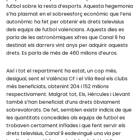
futbol sobre la resta d’esports. Aquesta hegemonia
s’ha plasmat en el sobreesforç econòmic que l’ens
autonòmic ha fet per obtenir els drets televisius
dels equips de futbol valencians. Aquests dies es
parla de les astronòmiques xifres que Canal 9 ha
destinat els darrers vint anys per adquirir aquests
drets. Es parla de més de 460 milions d’euros.
Així i tot el repartiment ha estat, un cop més,
desigual, sent el València CF i el Vila Real els clubs
més beneficiats, obtenint 204 i 152 milions
respectivament. Malgrat tot, Elx, Hèrcules i Llevant
també s’han beneficiat d’uns drets òbviament
sobrevalorats. De fet, semblen existir indicis de que
les quantitats concedides als equips de futbol es
trobaven certament inflades i que fent servir els
drets televisius, Canal 9 esdevingué una via per