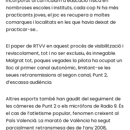
incorporat al currículum d’educació física en
nombroses escoles i instituts, cada cop hi ha més
practicants joves, el joc es recupera a moltes
comarques i localitats en les que havia deixat de
practicar-se…
El paper de RTVV en aquest procés de visibilització i
reviscolament, tot i no ser exclusiu, és innegable.
Malgrat tot, poques vegades la pilota ha ocupat un
lloc al primer canal autonòmic, limitant-se les
seues retransmissions al segon canal, Punt 2,
d’escassa audiència.
Altres esports també han gaudit del seguiment de
les càmeres de Punt 2 o els micròfons de Radio 9. És
el cas de l’atletisme popular, fenomen creixent al
País Valencià. La marató de València ha segut
parcialment retransmesa des de l’any 2008,