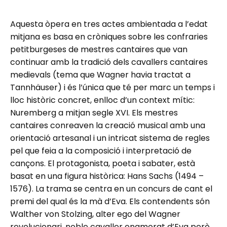
Aquesta òpera en tres actes ambientada a l’edat
mitjana es basa en cròniques sobre les confraries
petitburgeses de mestres cantaires que van
continuar amb la tradició dels cavallers cantaires
medievals (tema que Wagner havia tractat a
Tannhäuser) i és l’única que té per marc un temps i
lloc històric concret, enlloc d’un context mític:
Nuremberg a mitjan segle XVI. Els mestres
cantaires conreaven la creació musical amb una
orientació artesanal i un intricat sistema de regles
pel que feia a la composició i interpretació de
cançons. El protagonista, poeta i sabater, està
basat en una figura històrica: Hans Sachs (1494 –
1576). La trama se centra en un concurs de cant el
premi del qual és la mà d’Eva. Els contendents són
Walther von Stolzing, alter ego del Wagner
revolucionari, noble cavaller enamorat d’Eva però