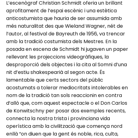
L’escenògraf Christian Schmidt oferia un brillant
aprofitament de l’espai escènic i una estètica
anticostumista que hauria de ser assumida amb
més naturalitat des que Wieland Wagner, nét de
l’autor, al festival de Bayreuth de 1956, va trencar
amb la tradició costumista dels Mestres. En la
posada en escena de Schmidt hi jugaven un paper
rellevant les projeccions videogràfiques, la
desproporció dels objectes i la cita al Somni d’una
nit d’estiu shakespearià al segon acte. És
lamentable que certs sectors del públic
acostumats a tolerar mediocritats intolerables en
nom de la tradició tan sols reaccionin en contra
d’allò que, com aquest espectacle o el Don Carlos
de Konwitschny per posar dos exemples recents,
connecta la nostra trista i provinciana vida
operística amb la civilització que comença nord
enllà “on diuen que la gent és noble, rica, culta,