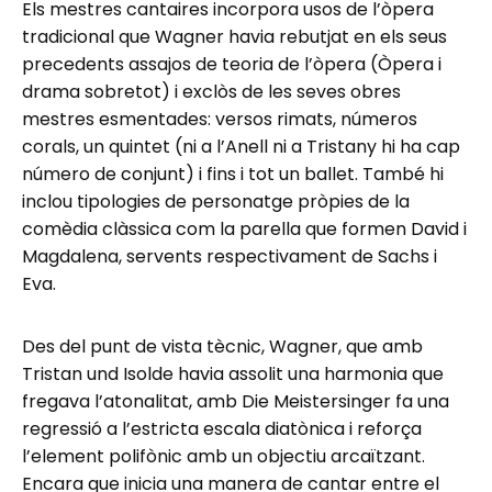
Els mestres cantaires incorpora usos de l’òpera
tradicional que Wagner havia rebutjat en els seus
precedents assajos de teoria de l’òpera (Òpera i
drama sobretot) i exclòs de les seves obres
mestres esmentades: versos rimats, números
corals, un quintet (ni a l’Anell ni a Tristany hi ha cap
número de conjunt) i fins i tot un ballet. També hi
inclou tipologies de personatge pròpies de la
comèdia clàssica com la parella que formen David i
Magdalena, servents respectivament de Sachs i
Eva.
Des del punt de vista tècnic, Wagner, que amb
Tristan und Isolde havia assolit una harmonia que
fregava l’atonalitat, amb Die Meistersinger fa una
regressió a l’estricta escala diatònica i reforça
l’element polifònic amb un objectiu arcaïtzant.
Encara que inicia una manera de cantar entre el