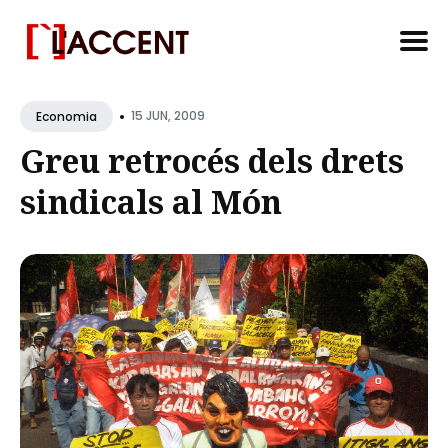
Search
•
for
15 JUN, 2009
Economia
Blog
Greu retrocés dels drets
sindicals al Món