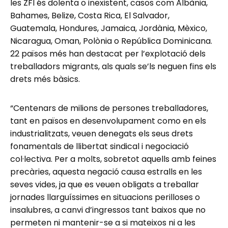
les ZFI és dolenta o inexistent, casos com Albània,
Bahames, Belize, Costa Rica, El Salvador,
Guatemala, Hondures, Jamaica, Jordània, Mèxico,
Nicaragua, Oman, Polònia o República Dominicana.
22 països més han destacat per l’explotació dels
treballadors migrants, als quals se’ls neguen fins els
drets més bàsics.
“Centenars de milions de persones treballadores,
tant en països en desenvolupament como en els
industrialitzats, veuen denegats els seus drets
fonamentals de llibertat sindical i negociació
col·lectiva. Per a molts, sobretot aquells amb feines
precàries, aquesta negació causa estralls en les
seves vides, ja que es veuen obligats a treballar
jornades llarguíssimes en situacions perilloses o
insalubres, a canvi d’ingressos tant baixos que no
permeten ni mantenir-se a si mateixos ni a les