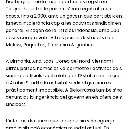
l’iceberg, ja que la major part no es registren.
Turquia ha estat le país on s’han registrat més
casos, fins a 2.000, amb un govern que persisteix en
la seva intolerància cap a les activitats sindicals en
general. El segon de la llista és Indonèsia, amb 600
casos comprovats. Altres països destacats són
Malawi, Paquistan, Tanzània i Argentina.
A Birmania, Xina, Laos, Corea del Nord, Vietnam i
altres països, només es va permetre l’activitat dels
sindicats oficials controlats per l’Estat, mentre que
a Aràbia Saudita la activitat sindical genuina és
pràcticament impossible. A Bielorrússia també s’ha
denunciat la ingerència del govern en els afers dels
sindicats.
L’informe denuncia que la repressió s’ha agreujat
amb la situació econòmica mundial actual. En