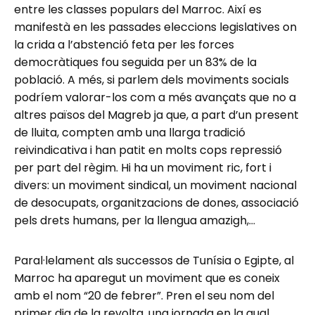
entre les classes populars del Marroc. Així es
manifestà en les passades eleccions legislatives on
la crida a l’abstenció feta per les forces
democràtiques fou seguida per un 83% de la
població. A més, si parlem dels moviments socials
podríem valorar-los com a més avançats que no a
altres països del Magreb ja que, a part d’un present
de lluita, compten amb una llarga tradició
reivindicativa i han patit en molts cops repressió
per part del règim. Hi ha un moviment ric, fort i
divers: un moviment sindical, un moviment nacional
de desocupats, organitzacions de dones, associació
pels drets humans, per la llengua amazigh,…
Paral·lelament als successos de Tunísia o Egipte, al
Marroc ha aparegut un moviment que es coneix
amb el nom “20 de febrer”. Pren el seu nom del
primer dia de la revolta, una jornada en la qual