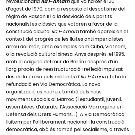
revolucionària
Ila l-Amam
que va nàixer el 30
d’agost de 1970, com a resposta al despotisme del
règim de Hassan II i a la desviació dels partits
nacionalistes clàssics que votaren a favor de la
constitució alauita.
Ila I-Amam
també apareix en el
context del progrés de les lluites antiimperialistes
arreu del món, amb exemples com Cuba, Vietnam,
o la revolució cultural xinesa. Anys després, el 1995,
amb la caiguda del mur de Berlín i després d’un
llarg procés de reestructuració i reflexió impulsat
des de la presó pels militants d’
Ila I-Amam
, hi ha la
refundació en Via Democràtica. La nova
organització es nodreix també dels nous
moviments socials al Marroc (l’estudiantil, juvenil,
assemblees d’aturats, l’Associació Marroquina en
Defensa dels Drets Humans,…). A Via Democràtica
lluitem per l’alliberament nacional i la construcció
democràtica, això és també pel socialisme, a través