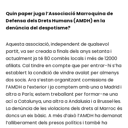
Quin paper juga l’Associació Marroquina de
Defensa dels Drets Humans (AMDH) en la
denúncia del despotisme?
Aquesta associació, independent de qualsevol
partit, va ser creada a finals dels anys setanta i
actualment ja té 80 comitès locals i més de 12000
afiliats. Cal tindre en compte que per entrar-hi s’ha
establert la condició de vindre avalat per almenys
dos socis. Ara s’estan organitzant comissions de
l’AMDH a l’exterior i ja comptem amb una a Madrid i
altra a París; estem treballant per formar-ne una
ací a Catalunya, una altra a Andalusia i a Brussel·les.
La denúncia de les violacions dels drets al Marroc és
doncs un eix bàsic. A més d’això l’AMDH ha demanat
l’alliberament dels presos polítics i també ha