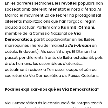
En les darreres setmanes, les revoltes populars han
sacsejat amb diferent intensitat el nord d’Àfrica. Al
Marroc el moviment 20 de febrer ha protagonitzat
diferents mobilitzacions que han forçat al règim
alauita a actuar. Parlem amb
Karim El Otmani
,
membre de la Comissió Nacional de
Via
Democràtica
, partit capdavanter en les lluites
marroquines i hereu del marxista
Ila l-Amam
en
català, Endavant). Als seus 38 anys El Otmani ha
passat per diferents fronts de lluita: estudiantil, pels
drets humans, les assemblees d’aturats,…
actualment resideix a Terrassa i ocupa el càrrec
secretari de Via Democràtica als Països Catalans.
Podries explicar-nos què és Via Democràtica?
Via Democràtica és la continuació de l’organització