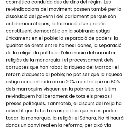
cosmètica conduïda des de dins del règim. Les
reivindicacions del moviment passen també per la
dissolució del govern i del parlament perquè són
antidemocràtiques; la formació d’un procés
constituent democràtic on la sobirania estiga
únicament en el poble; la separació de poders; la
igualtat de drets entre homes i dones, la separació
de la religió i la política i l’eliminació del caràcter
religiós de la monarquia; i el processament dels
corruptes que han robat la riquesa del Marroc i el
retorn d’aquesta al poble; no pot ser que la riquesa
estiga concentrada en un 20% mentre que un 80%
dels marroquins visquen en la pobresa; per últim
reivindiquem l’alliberament de tots els presos i
preses polítiques. Tanmateix, el discurs del rei ja ha
advertit que hi ha tres aspectes que no es poden
tocar: la monarquia, la religió i el Sàhara. No hi haurà
doncs un canvi real en la reforma, per això Via