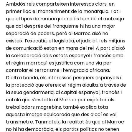
Ambdós reis comparteixen interessos clars, en
primer lloc el manteniment de la monarquia. Tot i
que el tipus de monarquia no és ben bé el mateix ja
que ací després del franquisme hi ha una major
separació de poders, però al Marroc això no
existeix: l’executiu, el legislatiu, el judicial, i els mitjans
de comunicació estan en mans del rei. A part d’això
la col·laboració dels estats espanyol i francès amb
el règim marroquí es justifica com una via per
controlar el terrorisme i l’emigració africana.
D’altra banda, els interessos pesquers espanyols i
la protecció que ofereix el règim alauita, a través de
la seua gendarmeria, al capital espanyol, francès i
català que s’instal·la al Marroc per explotar als
treballadors magrebins, també explica tota
aquesta imatge edulcorada que des d’ací es vol
transmetre. Tanmateix, la realitat és que al Marroc
no hi ha democràcia, els partits polítics no tenen