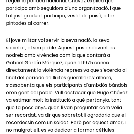
regeix la política nacional. Chávez explica que
participa amb seguidors d’una organització, i que
tot just graduat participa, vestit de paisà, a fer
pintades al carrer.
El jove militar vol servir la seva nació, la seva
societat, el seu poble. Aquest pas endavant es
nodreix amb vivències com la que contarà a
Gabriel García Márquez, quan el 1975 coneix
directament la violència repressiva que s’exercia al
final del període de lluites guerrilleres: alhora,
s’assabenta que els participants d’ambdós bàndols
eren gent del poble. Vull destacar que Hugo Chávez
va estimar molt la institució a què pertanyia, tant
que fa pocs anys, quan li van preguntar com volia
ser recordat, va dir que sobretot li agradaria que el
recordessin com un soldat. Però per aquest amor, i
no malgrat ell, es va dedicar a formar cèl·lules