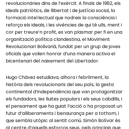
revolucionàries dins de l’exèrcit. A finals de 1982, els
ideals patriòtics, de llibertat i de justícia social, la
formació intel·lectual que nodreix la consciència i
reforça els ideals, i les vivències de qui té ulls, ment i
cor per treure’n profit, es van plasmar per fi en una
organització política clandestina, el Moviment
Revolucionari Bolivarià, fundat per un grup de joves
oficials que volien honrar d’una manera activa el
bicentenari del naixement del Libertador.
Hugo Chávez estudiava, alhora i febrilment, la
història dels revolucionaris del seu país, la gesta
continental d’independència que van protagonitzar
els fundadors, les lluites populars i els seus cabdills, i
el pensament que ha guiat l’acció o ha proposat un
futur d’alliberaments i benaurança per a tothom, i
que sembla utòpic al sentit comú. Simón Bolívar és
al centre d’aquells esforços seus, pels principis que