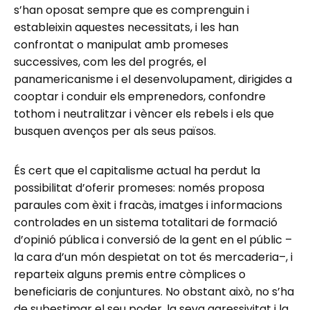
s’han oposat sempre que es comprenguin i
estableixin aquestes necessitats, i les han
confrontat o manipulat amb promeses
successives, com les del progrés, el
panamericanisme i el desenvolupament, dirigides a
cooptar i conduir els emprenedors, confondre
tothom i neutralitzar i vèncer els rebels i els que
busquen avenços per als seus països.
És cert que el capitalisme actual ha perdut la
possibilitat d’oferir promeses: només proposa
paraules com èxit i fracàs, imatges i informacions
controlades en un sistema totalitari de formació
d’opinió pública i conversió de la gent en el públic –
la cara d’un món despietat on tot és mercaderia–, i
reparteix alguns premis entre còmplices o
beneficiaris de conjuntures. No obstant això, no s’ha
de subestimar el seu poder, la seva agressivitat i la