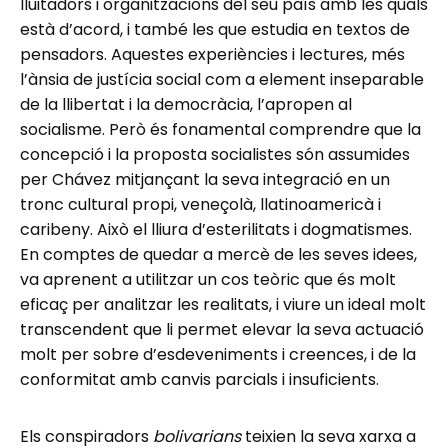
lluitadors i organitzacions del seu país amb les quals
està d’acord, i també les que estudia en textos de
pensadors. Aquestes experiències i lectures, més
l’ànsia de justícia social com a element inseparable
de la llibertat i la democràcia, l’apropen al
socialisme. Però és fonamental comprendre que la
concepció i la proposta socialistes són assumides
per Chávez mitjançant la seva integració en un
tronc cultural propi, veneçolà, llatinoamericà i
caribeny. Això el lliura d’esterilitats i dogmatismes.
En comptes de quedar a mercè de les seves idees,
va aprenent a utilitzar un cos teòric que és molt
eficaç per analitzar les realitats, i viure un ideal molt
transcendent que li permet elevar la seva actuació
molt per sobre d’esdeveniments i creences, i de la
conformitat amb canvis parcials i insuficients.
Els conspiradors
bolivarians
teixien la seva xarxa a