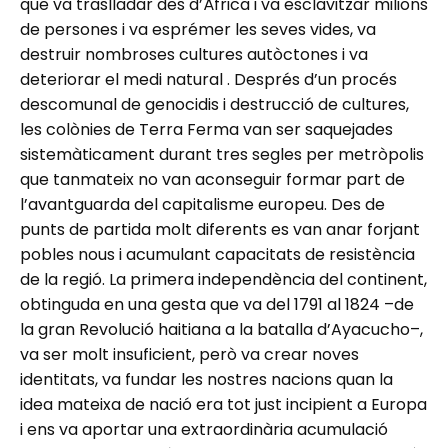
que va traslladar des d’Àfrica i va esclavitzar milions
de persones i va esprémer les seves vides, va
destruir nombroses cultures autòctones i va
deteriorar el medi natural . Després d’un procés
descomunal de genocidis i destrucció de cultures,
les colònies de Terra Ferma van ser saquejades
sistemàticament durant tres segles per metròpolis
que tanmateix no van aconseguir formar part de
l’avantguarda del capitalisme europeu. Des de
punts de partida molt diferents es van anar forjant
pobles nous i acumulant capacitats de resistència
de la regió. La primera independència del continent,
obtinguda en una gesta que va del 1791 al 1824 –de
la gran Revolució haitiana a la batalla d’Ayacucho–,
va ser molt insuficient, però va crear noves
identitats, va fundar les nostres nacions quan la
idea mateixa de nació era tot just incipient a Europa
i ens va aportar una extraordinària acumulació