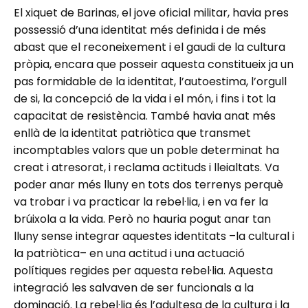
El xiquet de Barinas, el jove oficial militar, havia pres
possessió d’una identitat més definida i de més
abast que el reconeixement i el gaudi de la cultura
pròpia, encara que posseir aquesta constitueix ja un
pas formidable de la identitat, l’autoestima, l’orgull
de si, la concepció de la vida i el món, i fins i tot la
capacitat de resistència. També havia anat més
enllà de la identitat patriòtica que transmet
incomptables valors que un poble determinat ha
creat i atresorat, i reclama actituds i lleialtats. Va
poder anar més lluny en tots dos terrenys perquè
va trobar i va practicar la rebel·lia, i en va fer la
brúixola a la vida. Però no hauria pogut anar tan
lluny sense integrar aquestes identitats –la cultural i
la patriòtica– en una actitud i una actuació
polítiques regides per aquesta rebel·lia. Aquesta
integració les salvaven de ser funcionals a la
dominació. La rebel·lia és l’adultesa de la cultura i la