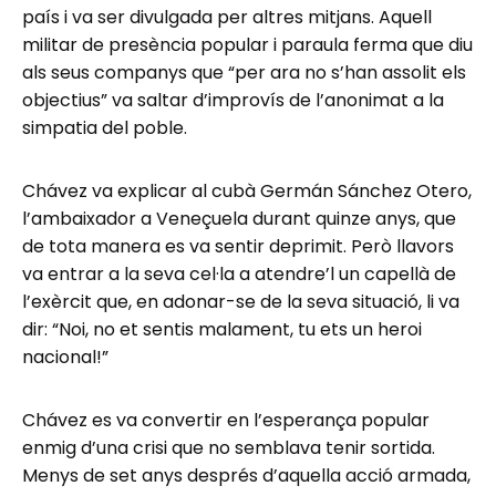
país i va ser divulgada per altres mitjans. Aquell
militar de presència popular i paraula ferma que diu
als seus companys que “per ara no s’han assolit els
objectius” va saltar d’improvís de l’anonimat a la
simpatia del poble.
Chávez va explicar al cubà Germán Sánchez Otero,
l’ambaixador a Veneçuela durant quinze anys, que
de tota manera es va sentir deprimit. Però llavors
va entrar a la seva cel·la a atendre’l un capellà de
l’exèrcit que, en adonar-se de la seva situació, li va
dir: “Noi, no et sentis malament, tu ets un heroi
nacional!”
Chávez es va convertir en l’esperança popular
enmig d’una crisi que no semblava tenir sortida.
Menys de set anys després d’aquella acció armada,