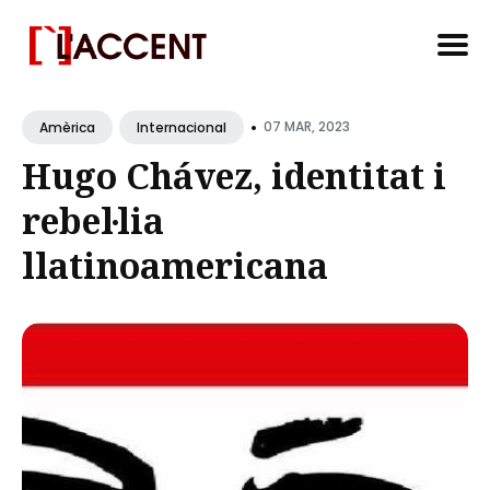
Search
•
for
07 MAR, 2023
Amèrica
Internacional
Blog
Hugo Chávez, identitat i
rebel·lia
llatinoamericana