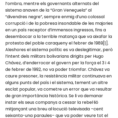
l’ombra, mentre els governants alternats del
sistema anaven de la “Gran Veneçuela” al
“divendres negre”, sempre enmig d’una colossal
corrupció i de la pobresa insondable de les majories
en un país receptor d’immensos ingressos, fins a
desembocar a la terrible matança que va aixafar la
protesta del poble caraqueny el febrer de 1989
[1]
.
Aleshores el sistema polític es va deslegitimar, però
l’intent dels militars bolivarians dirigits per Hugo
Chávez, d’enderrocar el govern per la força el 3 i 4
de febrer de 1992, no va poder triomfar. Chávez va
caure presoner, la resistència militar continuava en
alguns punts del país i el sistema, tement un altre
esclat popular, va cometre un error que va resultar
de gran importància històrica. Se li va demanar
instar els seus companys a cessar la rebel·lió
mitjançant una breu al·locució televisada –cent
seixanta-una paraules– que va poder veure tot el