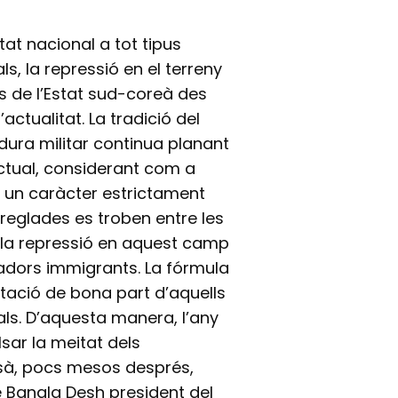
tat nacional a tot tipus
s, la repressió en el terreny
ts de l’Estat sud-coreà des
actualitat. La tradició del
adura militar continua planant
actual, considerant com a
in un caràcter estrictament
s reglades es troben entre les
s la repressió en aquest camp
ladors immigrants. La fórmula
rtació de bona part d’aquells
cals. D’aquesta manera, l’any
sar la meitat dels
lsà, pocs mesos després,
e Bangla Desh president del