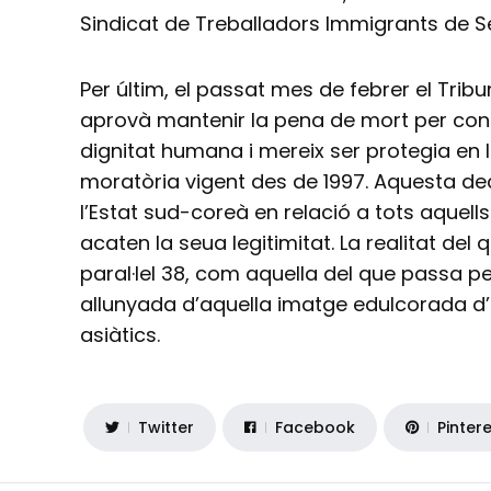
Sindicat de Treballadors Immigrants de Se
Per últim, el passat mes de febrer el Tri
aprovà mantenir la pena de mort per cons
dignitat humana i mereix ser protegia en 
moratòria vigent des de 1997. Aquesta deci
l’Estat sud-coreà en relació a tots aquel
acaten la seua legitimitat. La realitat del
paral·lel 38, com aquella del que passa pe
allunyada d’aquella imatge edulcorada d’
asiàtics.
Twitter
Facebook
Pinter