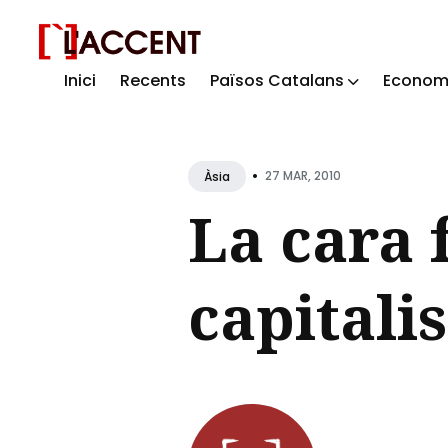
Inici
Recents
Països Catalans
Econom
Sear
for
Blog
•
27 MAR, 2010
Àsia
La cara 
capitali