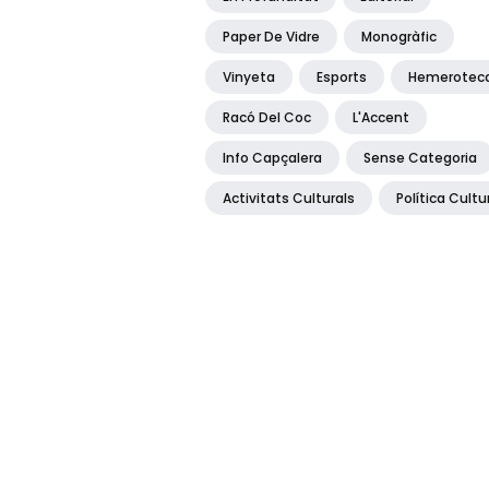
Paper De Vidre
Monogràfic
Vinyeta
Esports
Hemerotec
Racó Del Coc
L'Accent
Info Capçalera
Sense Categoria
Activitats Culturals
Política Cultu