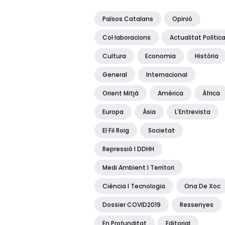
Països Catalans
Opinió
Col·laboracions
Actualitat Polític
Cultura
Economia
Història
General
Internacional
Orient Mitjà
Amèrica
Àfrica
Europa
Àsia
L'Entrevista
El Fil Roig
Societat
Repressió I DDHH
Medi Ambient I Territori
Ciència I Tecnologia
Ona De Xoc
Dossier COVID2019
Ressenyes
En Profunditat
Editorial