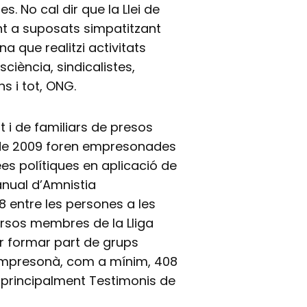
. No cal dir que la Llei de
nt a suposats simpatitzant
 que realitzi activitats
ciència, sindicalistes,
s i tot, ONG.
 i de familiars de presos
e de 2009 foren empresonades
ees polítiques en aplicació de
 anual d’Amnistia
8 entre les persones a les
versos membres de la Lliga
er formar part de grups
ia empresonà, com a mínim, 408
, principalment Testimonis de