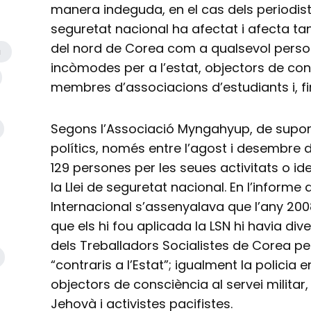
manera indeguda, en el cas dels periodistes
seguretat nacional ha afectat i afecta ta
del nord de Corea com a qualsevol persona
a
incòmodes per a l’estat, objectors de cons
membres d’associacions d’estudiants i, fin
Segons l’Associació Myngahyup, de suport
polítics, només entre l’agost i desembr
129 persones per les seues activitats o id
la Llei de seguretat nacional. En l’informe
Internacional s’assenyalava que l’any 200
que els hi fou aplicada la LSN hi havia di
dels Treballadors Socialistes de Corea p
“contraris a l’Estat”; igualment la polic
objectors de consciència al servei militar
Jehovà i activistes pacifistes.