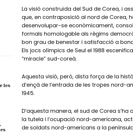
La visió construïda del Sud de Corea, i as
que, en contraposició al nord de Corea, 
desenvolupar-se econòmicament, consolid
formals homologable als règims democràt
bon grau de benestar i satisfacció a bona
Els jocs olímpics de Seul el 1988 escenifica
“miracle” sud-coreà.
Aquesta visió, però, dista força de la hist
d’ençà de l’entrada de les tropes nord-
e les
1945.
D’aquesta manera, el sud de Corea s’ha a
la tutela i l’ocupació nord-americana, ac
,
de soldats nord-americans a la penínsul
des