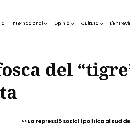
ia
Internacional
Opinió
Cultura
L'Entrevi
ch
fosca del “tigre
sta
>> La repressió social i política al sud 