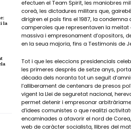
efectuen el Team Spirit, les maniobres mil
coreà, les dictadures militars que, gaire
e:
dirigiren el país fins el 1987, la condemna
i la
camperoles que representaven la meitat de
massiva i empresonament d’opositors, de
en la seua majoria, fins a Testimonis de 
nt
Tot i que les eleccions presidencials cel
ela
les primeres després de setze anys, porta
dècada dels noranta tot un seguit d’amni
l’alliberament de centenars de presos pol
vigent la Llei de seguretat nacional, herev
permet detenir i empresonar arbitràriam
d’idees comunistes o que realitzi activi
encaminades a afavorir el nord de Corea
web de caràcter socialista, llibres del ma