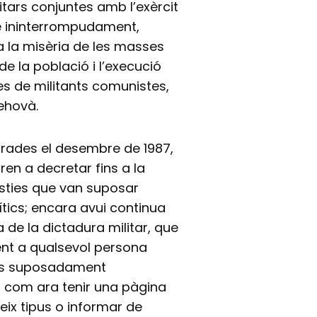
itars conjuntes amb l’exèrcit
bé ininterrompudament,
 a la misèria de les masses
 la població i l’execució
s de militants comunistes,
Jehovà.
ebrades el desembre de 1987,
ren a decretar fins a la
sties que van suposar
ítics; encara avui continua
a de la dictadura militar, que
ent a qualsevol persona
tats suposadament
, com ara tenir una pàgina
teix tipus o informar de