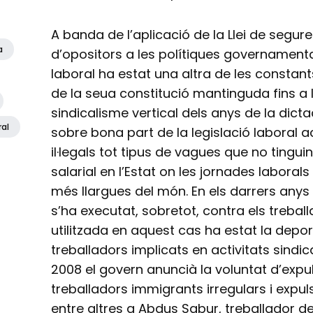
A banda de l’aplicació de la Llei de segure
a
d’opositors a les polítiques governamental
laboral ha estat una altra de les constan
de la seua constitució mantinguda fins a l’
sindicalisme vertical dels anys de la dict
ral
sobre bona part de la legislació laboral 
il·legals tot tipus de vagues que no tingu
salarial en l’Estat on les jornades laboral
més llargues del món. En els darrers any
s’ha executat, sobretot, contra els trebal
utilitzada en aquest cas ha estat la depo
treballadors implicats en activitats sindi
2008 el govern anuncià la voluntat d’expul
treballadors immigrants irregulars i expu
entre altres a Abdus Sabur, treballador d