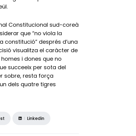
ül.
bunal Constitucional sud-coreà
iderar que “no viola la
la constitució” després d’una
sió visualitza el caràcter de
ls homes i dones que no
 que succeeix per sota del
r sobre, resta força
un dels quatre tigres
est
Linkedin