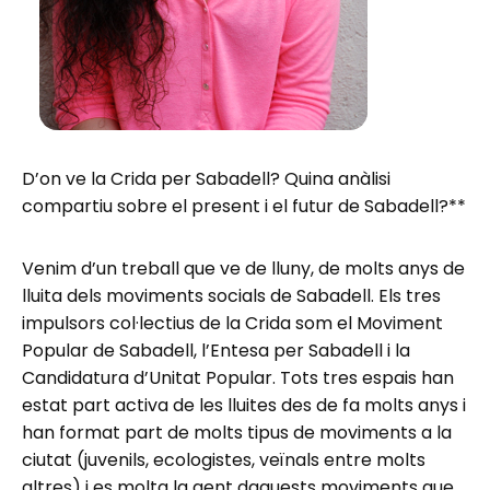
D’on ve la Crida per Sabadell? Quina anàlisi
compartiu sobre el present i el futur de Sabadell?**
Venim d’un treball que ve de lluny, de molts anys de
lluita dels moviments socials de Sabadell. Els tres
impulsors col·lectius de la Crida som el Moviment
Popular de Sabadell, l’Entesa per Sabadell i la
Candidatura d’Unitat Popular. Tots tres espais han
estat part activa de les lluites des de fa molts anys i
han format part de molts tipus de moviments a la
ciutat (juvenils, ecologistes, veïnals entre molts
altres) i es molta la gent daquests moviments que