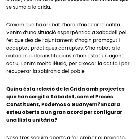
se suma a la crida.
Creiem que ha arribat l’hora d’aixecar la catifa.
Venim d’una situació esperpèntica a Sabadell pel
fet que des de l’ajuntament s’hagin promogut i
acceptat pràctiques corruptes. S’ha robat a la
ciutadania, i les institucions n’han estat un agent
actiu. Tenim molta il·lusió, per aixecar la catifa i per
recuperar la sobirania del poble.
Quina és la relació de la Crida amb projectes
que han sorgit a Sabadell, com el Procés
Constituent, Podemos o Guanyem? Encara
esteu oberts a un gran acord per configurar
una llista unitària?
Nosaltres seguim oberts a fer créixer el projecte,