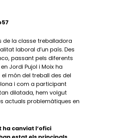
p57
 de la classe treballadora
alitat laboral d’un país. Des
nco, passant pels diferents
en Jordi Pujol i Moix ha
n el món del treball des del
lona i com a participant
tan dilatada, hem volgut
les actuals problemàtiques en
 ha canviat l’ofici
han estat els principals