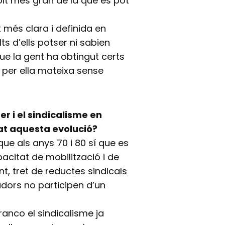
lt més gran de la que es pot
 més clara i definida en
ts d’ells potser ni sabien
que la gent ha obtingut certs
s per ella mateixa sense
r i el sindicalisme en
at aquesta evolució?
ue als anys 70 i 80 sí que es
citat de mobilització i de
t, tret de reductes sindicals
ladors no participen d’un
anco el sindicalisme ja