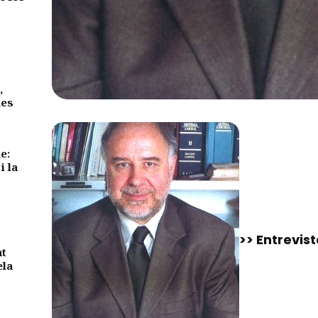
,
des
e:
i la
>> Entrevist
nt
ela