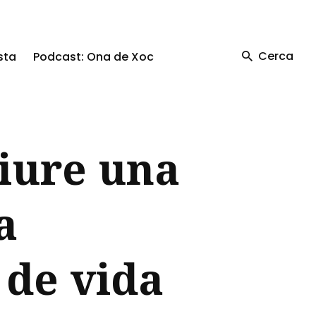
Cerca
sta
Podcast: Ona de Xoc
viure una
a
 de vida