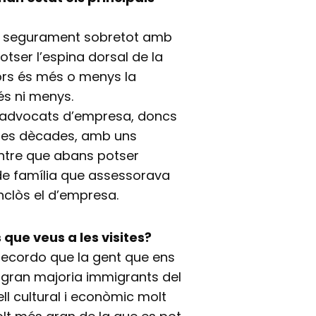
lt, segurament sobretot amb
otser l’espina dorsal de la
ors és més o menys la
és ni menys.
s advocats d’empresa, doncs
unes dècades, amb uns
ntre que abans potser
de família que assessorava
nclòs el d’empresa.
que veus a les visites?
 Recordo que la gent que ens
a gran majoria immigrants del
ll cultural i econòmic molt