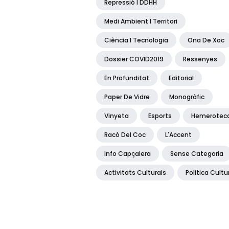
Repressió I DDHH
Medi Ambient I Territori
Ciència I Tecnologia
Ona De Xoc
Dossier COVID2019
Ressenyes
En Profunditat
Editorial
Paper De Vidre
Monogràfic
Vinyeta
Esports
Hemerotec
Racó Del Coc
L'Accent
Info Capçalera
Sense Categoria
Activitats Culturals
Política Cultu