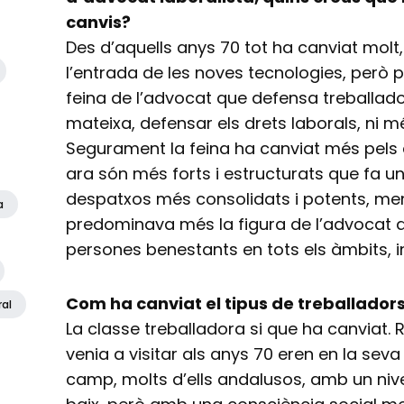
canvis?
Des d’aquells anys 70 tot ha canviat mo
l’entrada de les noves tecnologies, però p
feina de l’advocat que defensa treballad
mateixa, defensar els drets laborals, ni m
Segurament la feina ha canviat més pel
ara són més forts i estructurats que fa 
despatxos més consolidats i potents, me
a
predominava més la figura de l’advocat 
persones benestants en tots els àmbits, i
Com ha canviat el tipus de treballadors 
ral
La classe treballadora si que ha canviat.
venia a visitar als anys 70 eren en la sev
camp, molts d’ells andalusos, amb un nive