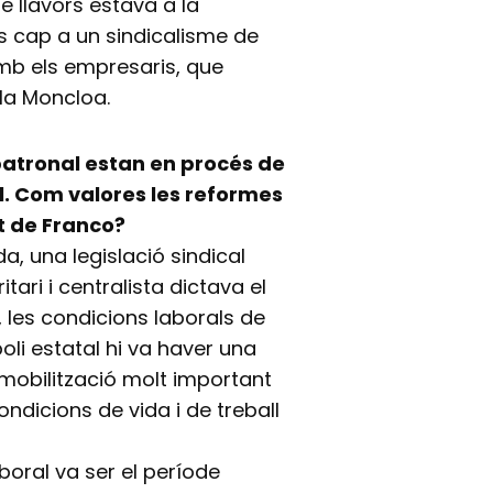
ue llavors estava a la
ius cap a un sindicalisme de
amb els empresaris, que
 la Moncloa.
 patronal estan en procés de
. Com valores les reformes
t de Franco?
a, una legislació sindical
itari i centralista dictava el
, les condicions laborals de
li estatal hi va haver una
 mobilització molt important
ondicions de vida i de treball
oral va ser el període