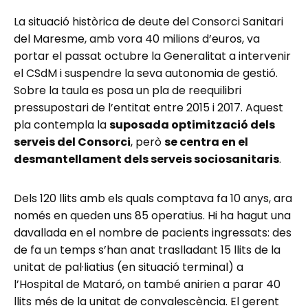
La situació històrica de deute del Consorci Sanitari
del Maresme, amb vora 40 milions d’euros, va
portar el passat octubre la Generalitat a intervenir
el CSdM i suspendre la seva autonomia de gestió.
Sobre la taula es posa un pla de reequilibri
pressupostari de l’entitat entre 2015 i 2017. Aquest
pla contempla la
suposada optimització dels
serveis del Consorci
, però
se centra en el
desmantellament dels serveis sociosanitaris
.
Dels 120 llits amb els quals comptava fa 10 anys, ara
només en queden uns 85 operatius. Hi ha hagut una
davallada en el nombre de pacients ingressats: des
de fa un temps s’han anat traslladant 15 llits de la
unitat de pal·liatius (en situació terminal) a
l’Hospital de Mataró, on també anirien a parar 40
llits més de la unitat de convalescència. El gerent