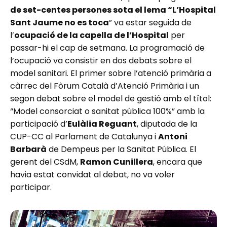
de set-centes persones sota el lema “L’Hospital
Sant Jaume no es toca
” va estar seguida de
l’
ocupació de la capella de l’Hospital
per
passar-hi el cap de setmana. La programació de
l’ocupació va consistir en dos debats sobre el
model sanitari. El primer sobre l’atenció primària a
càrrec del Fòrum Català d’Atenció Primària i un
segon debat sobre el model de gestió amb el títol:
“Model consorciat o sanitat pública 100%” amb la
participació d’
Eulàlia Reguant
, diputada de la
CUP-CC al Parlament de Catalunya i
Antoni
Barbarà
de Dempeus per la Sanitat Pública. El
gerent del CSdM,
Ramon Cunillera
, encara que
havia estat convidat al debat, no va voler
participar.