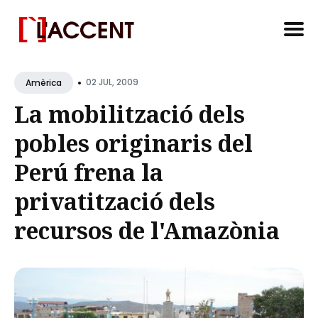
Search
•
for
02 JUL, 2009
Amèrica
Blog
La mobilització dels
pobles originaris del
Perú frena la
privatització dels
recursos de l'Amazònia