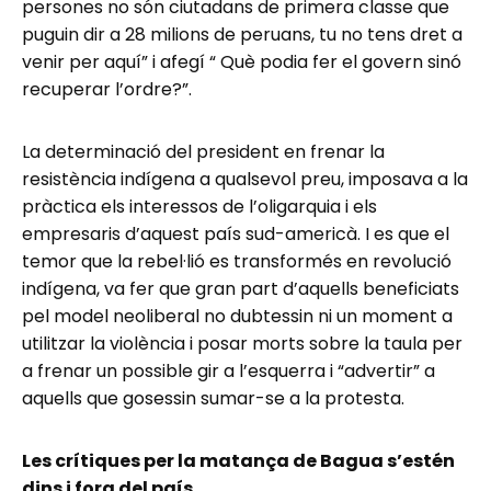
persones no són ciutadans de primera classe que
puguin dir a 28 milions de peruans, tu no tens dret a
venir per aquí” i afegí “ Què podia fer el govern sinó
recuperar l’ordre?”.
La determinació del president en frenar la
resistència indígena a qualsevol preu, imposava a la
pràctica els interessos de l’oligarquia i els
empresaris d’aquest país sud-americà. I es que el
temor que la rebel·lió es transformés en revolució
indígena, va fer que gran part d’aquells beneficiats
pel model neoliberal no dubtessin ni un moment a
utilitzar la violència i posar morts sobre la taula per
a frenar un possible gir a l’esquerra i “advertir” a
aquells que gosessin sumar-se a la protesta.
Les crítiques per la matança de Bagua s’estén
dins i fora del país