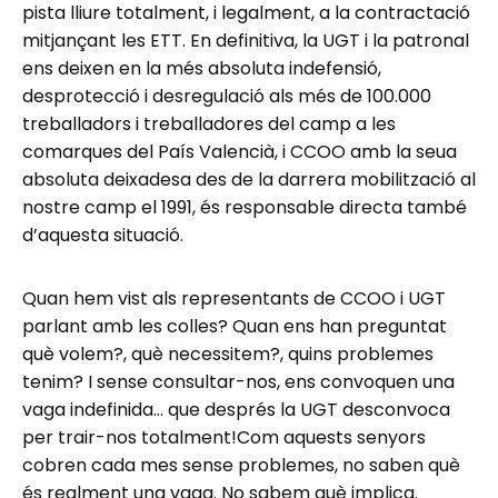
pista lliure totalment, i legalment, a la contractació
mitjançant les ETT. En definitiva, la UGT i la patronal
ens deixen en la més absoluta indefensió,
desprotecció i desregulació als més de 100.000
treballadors i treballadores del camp a les
comarques del País Valencià, i CCOO amb la seua
absoluta deixadesa des de la darrera mobilització al
nostre camp el 1991, és responsable directa també
d’aquesta situació.
Quan hem vist als representants de CCOO i UGT
parlant amb les colles? Quan ens han preguntat
què volem?, què necessitem?, quins problemes
tenim? I sense consultar-nos, ens convoquen una
vaga indefinida… que després la UGT desconvoca
per trair-nos totalment!Com aquests senyors
cobren cada mes sense problemes, no saben què
és realment una vaga. No sabem què implica.