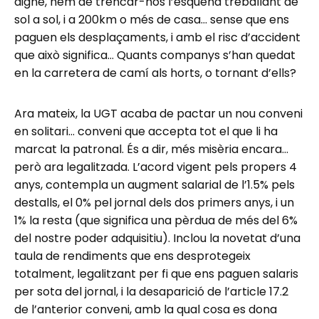
digne, hem de trencar-nos l’esquena treballant de
sol a sol, i a 200km o més de casa… sense que ens
paguen els desplaçaments, i amb el risc d’accident
que això significa… Quants companys s’han quedat
en la carretera de camí als horts, o tornant d’ells?
Ara mateix, la UGT acaba de pactar un nou conveni
en solitari… conveni que accepta tot el que li ha
marcat la patronal. És a dir, més misèria encara…
però ara legalitzada. L’acord vigent pels propers 4
anys, contempla un augment salarial de l’1.5% pels
destalls, el 0% pel jornal dels dos primers anys, i un
1% la resta (que significa una pèrdua de més del 6%
del nostre poder adquisitiu). Inclou la novetat d’una
taula de rendiments que ens desprotegeix
totalment, legalitzant per fi que ens paguen salaris
per sota del jornal, i la desaparició de l’article 17.2
de l’anterior conveni, amb la qual cosa es dona