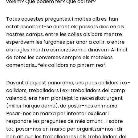
volem? Què podem fer? Què cal fer?
Totes aquestes preguntes, i moltes altres, han
estat escoltant-se durant els passats dies en els
nostres camps, entre les colles als bars mentre
esperàvem les furgones per anar a collir, o entre
els rogles mentre esmorzàvem o dinàvem. Al final
de totes les converses sempre els mateixos
comentaris… “els collidors no pintem res”.
Davant d’aquest panorama, uns pocs collidors i ex-
collidors, treballadors i ex-treballadors del camp
valencià, ens hem plantejat la necessitat urgent
(millor hui que demà), de posar-nos en marxa.
Posar-nos en marxa per intentar explicar i
respondre les preguntes de més amunt… i sobre
tot, posar-nos en marxa per organitzar-nos i dir
ben alt que les treballadores i els treballadors del