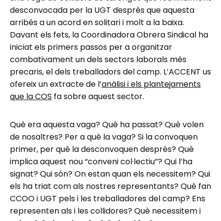
desconvocada per la UGT després que aquesta
arribés a un acord en solitari i molt a la baixa.
Davant els fets, la Coordinadora Obrera Sindical ha
iniciat els primers passos per a organitzar
combativament un dels sectors laborals més
precaris, el dels treballadors del camp. L’ACCENT us
ofereix un extracte de l’
anàlisi i els plantejaments
que la COS
fa sobre aquest sector.
Què era aquesta vaga? Què ha passat? Què volen
de nosaltres? Per a què la vaga? Si la convoquen
primer, per què la desconvoquen després? Què
implica aquest nou “conveni col·lectiu”? Qui l’ha
signat? Qui són? On estan quan els necessitem? Qui
els ha triat com als nostres representants? Què fan
CCOO i UGT pels i les treballadores del camp? Ens
representen als i les collidores? Què necessitem i