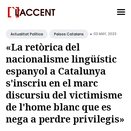
Search
•
for
03 MAY, 2023
Actualitat Política
Països Catalans
Blog
«La retòrica del
nacionalisme lingüístic
espanyol a Catalunya
s'inscriu en el marc
discursiu del victimisme
de l'home blanc que es
nega a perdre privilegis»