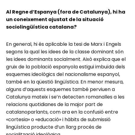
Al Regne d’Espanya (fora de Catalunya), hi ha
un coneixement ajustat de la situació
sociolingüística catalana?
En general, hi és aplicable la tesi de Marx i Engels
segons la qual les idees de la classe dominant són
les idees dominants socialment. Això explica que el
gruix de la població espanyola estigui imbuïda dels
esquemes ideològics del nacionalisme espanyol,
també en la qüestió lingüística. En menor mesura,
alguns d’aquests esquemes també perviuen a
Catalunya mateix i se’n detecten romanalles a les
relacions quotidianes de la major part de
catalanoparlants, com ara en la confusió entre
«cortesia» o «educació» i hàbits de submissió
lingüística producte d’un llarg procés de
socialització ideològica.