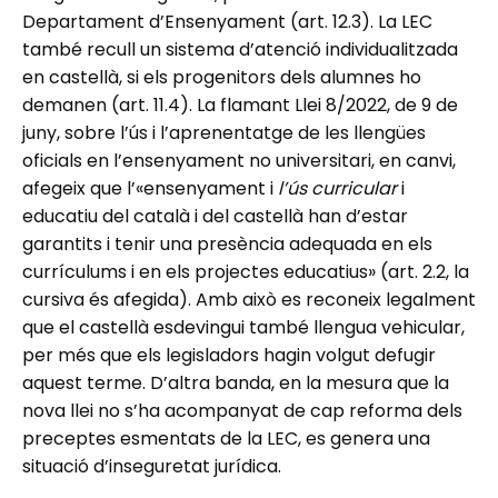
Departament d’Ensenyament (art. 12.3). La LEC
també recull un sistema d’atenció individualitzada
en castellà, si els progenitors dels alumnes ho
demanen (art. 11.4). La flamant Llei 8/2022, de 9 de
juny, sobre l’ús i l’aprenentatge de les llengües
oficials en l’ensenyament no universitari, en canvi,
afegeix que l’«ensenyament i
l’ús
curricular
i
educatiu del català i del castellà han d’estar
garantits i tenir una presència adequada en els
currículums i en els projectes educatius» (art. 2.2, la
cursiva és afegida). Amb això es reconeix legalment
que el castellà esdevingui també llengua vehicular,
per més que els legisladors hagin volgut defugir
aquest terme. D’altra banda, en la mesura que la
nova llei no s’ha acompanyat de cap reforma dels
preceptes esmentats de la LEC, es genera una
situació d’inseguretat jurídica.