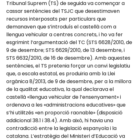
Tribunal Suprem (TS) de seguida va començar a
cassar sentències del TSJC que desestimaven
recursos interposats per particulars que
demanaven que s’introduís el castellà com a
llengua vehicular a centres concrets, i ho va fer
esgrimint l’argumentació del TC (STS 6628/2010, de
9 de desembre; STS 6629/2010, de 13 desembre, i
STS 6632/2010, de 16 de desembre). Amb aquestes
sentències, el TS pretenia forçar un canvi legislatiu
que, a escala estatal, es produiria amb la Llei
orgànica 8/2013, de 9 de desembre, per a la millora
de la qualitat educativa, la qual declarava el
castellà «llengua vehicular de l’ensenyament» i
ordenava a les «administracions educatives» que
s’hi utilitzés «en proporció raonable» (disposició
addicional 38.1 i 38.4). Amb això, hi havia una
contradicció entre la legislació espanyola i la
catalana. L’estratègia del Ministeri d’Educació va