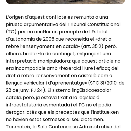
L’origen d’aquest conflicte es remunta a una
pirueta argumentativa del Tribunal Constitucional
(TC) per no anul·lar un precepte de l’Estatut
d’autonomia de 2006 que reconeixia el «dret a
rebre l’ensenyament en català» (art. 35.2) però,
alhora, buidar-lo de contingut, mitjançant una
interpretació manipuladora: que aquest article no
era incompatible amb «l’exercici lliure i eficaç del
dret a rebre l’ensenyament en castellà com a
llengua vehicular i d’aprenentatge» (STC 31/2010, de
28 de juny, FJ 24). El sistema lingüisticoescolar
català, però, ja estava fixat a la legislació
infraestatutària esmentada i el TC no el podia
derogar, atès que els preceptes que l’institueixen
no havien estat sotmesos al seu dictamen.
Tanmateix, la Sala Contenciosa Administrativa del