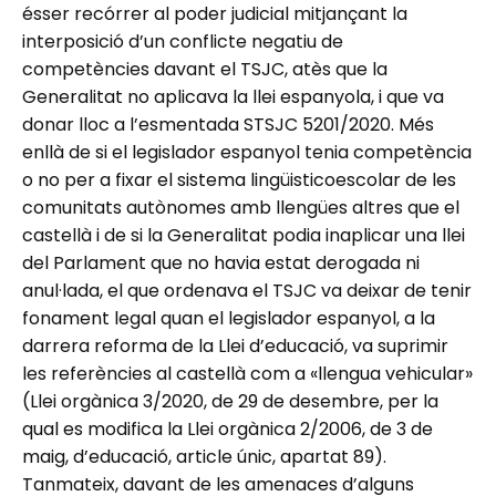
ésser recórrer al poder judicial mitjançant la
interposició d’un conflicte negatiu de
competències davant el TSJC, atès que la
Generalitat no aplicava la llei espanyola, i que va
donar lloc a l’esmentada STSJC 5201/2020. Més
enllà de si el legislador espanyol tenia competència
o no per a fixar el sistema lingüisticoescolar de les
comunitats autònomes amb llengües altres que el
castellà i de si la Generalitat podia inaplicar una llei
del Parlament que no havia estat derogada ni
anul·lada, el que ordenava el TSJC va deixar de tenir
fonament legal quan el legislador espanyol, a la
darrera reforma de la Llei d’educació, va suprimir
les referències al castellà com a «llengua vehicular»
(Llei orgànica 3/2020, de 29 de desembre, per la
qual es modifica la Llei orgànica 2/2006, de 3 de
maig, d’educació, article únic, apartat 89).
Tanmateix, davant de les amenaces d’alguns