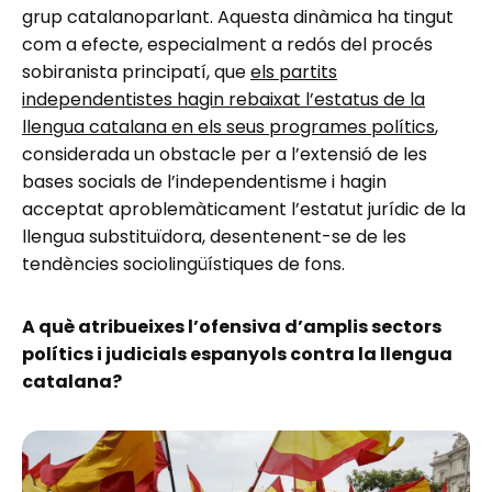
grup catalanoparlant. Aquesta dinàmica ha tingut
com a efecte, especialment a redós del procés
sobiranista principatí, que
els partits
independentistes hagin rebaixat l’estatus de la
llengua catalana
en e
ls seus programes polítics
,
considerada un obstacle per a l’extensió de les
bases socials de l’independentisme i hagin
acceptat aproblemàticament l’estatut jurídic de la
llengua substituïdora, desentenent-se de les
tendències sociolingüístiques de fons.
A què atribueixes l’ofensiva d’amplis sectors
polítics i judicials espanyols contra la llengua
catalana?