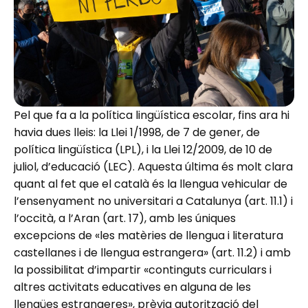
Pel que fa a la política lingüística escolar, fins ara hi
havia dues lleis: la Llei 1/1998, de 7 de gener, de
política lingüística (LPL), i la Llei 12/2009, de 10 de
juliol, d’educació (LEC). Aquesta última és molt clara
quant al fet que el català és la llengua vehicular de
l’ensenyament no universitari a Catalunya (art. 11.1) i
l’occità, a l’Aran (art. 17), amb les úniques
excepcions de «les matèries de llengua i literatura
castellanes i de llengua estrangera» (art. 11.2) i amb
la possibilitat d’impartir «continguts curriculars i
altres activitats educatives en alguna de les
llengües estrangeres», prèvia autorització del