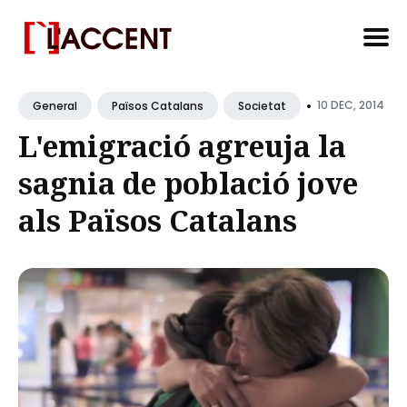
Search
•
for
10 DEC, 2014
General
Països Catalans
Societat
Blog
L'emigració agreuja la
sagnia de població jove
als Països Catalans