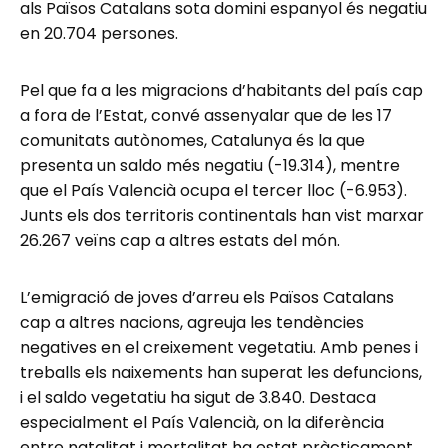
als Països Catalans sota domini espanyol és negatiu
en 20.704 persones.
Pel que fa a les migracions d’habitants del país cap
a fora de l’Estat, convé assenyalar que de les 17
comunitats autònomes, Catalunya és la que
presenta un saldo més negatiu (-19.314), mentre
que el País Valencià ocupa el tercer lloc (-6.953).
Junts els dos territoris continentals han vist marxar
26.267 veïns cap a altres estats del món.
L’emigració de joves d’arreu els Països Catalans
cap a altres nacions, agreuja les tendències
negatives en el creixement vegetatiu. Amb penes i
treballs els naixements han superat les defuncions,
i el saldo vegetatiu ha sigut de 3.840. Destaca
especialment el País Valencià, on la diferència
entre natalitat i mortalitat ha estat pràcticament