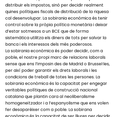
distribuir els impostos, sinó per decidir realment
quines polítiques fiscals de distribució de la riquesa
cal desenvolupar. La sobirania econòmica és tenir
control sobre la pròpia política monetària i deixar
d’estar sotmesos a un BCE que de forma
sistemàtica utilitza els diners de tots per salvar la
banca i els interessos dels més poderosos.
La sobirania econòmica és poder decidir, com a
poble, el nostre propi marc de relacions laborals
sense que ens l’imposin des de Madrid o Brussel·les,
per així poder garantir els drets laborals i les
condicions de treball de totes les persones. La
sobirania econòmica és la capacitat per engegar
veritables polítiques de construcció nacional
catalana que plantin cara al neoliberalisme
homogeneïtzador i a l’espanyolisme que ens volen
fer desaparèixer com a poble. La sobirana
econòmica és la capacitat de ser lliures per decidir