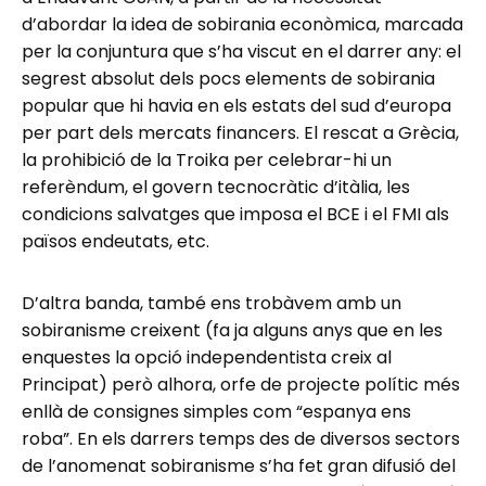
d’abordar la idea de sobirania econòmica, marcada
per la conjuntura que s’ha viscut en el darrer any: el
segrest absolut dels pocs elements de sobirania
popular que hi havia en els estats del sud d’europa
per part dels mercats financers. El rescat a Grècia,
la prohibició de la Troika per celebrar-hi un
referèndum, el govern tecnocràtic d’itàlia, les
condicions salvatges que imposa el BCE i el FMI als
països endeutats, etc.
D’altra banda, també ens trobàvem amb un
sobiranisme creixent (fa ja alguns anys que en les
enquestes la opció independentista creix al
Principat) però alhora, orfe de projecte polític més
enllà de consignes simples com “espanya ens
roba”. En els darrers temps des de diversos sectors
de l’anomenat sobiranisme s’ha fet gran difusió del