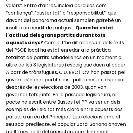
valors”. Entre d’altres, incloïa paraules com
“confiança”, “austeritat” o “responsabilitat”, que
davant del panorama actual semblen gairebé un
insult o un acudit de mal gust.
Quina ha estat
l’actitud dels grans partits durant tots
aquests anys?
Com ja t’he dit abans, un dels èxits
del PSOE local ha estat enredar a la pràctica
totalitat de partits sabadellencs en un moment o
altre de les 3 legislatures i escaig que duen al poder.
A part de trànsfugues, CiU, ERC i ICV han passat pel
govern i s’han repartit sous i poltrones, en especial
després de les eleccions de 2003, quan van
governar tots junts. En la passada legislatura, el
pacte no escrit entre Bustos i el PP va ser un dels
exemples de lleialtat més clara entre aquests dos
partits a arreu del Principat. Les relacions amb el
seu soci predilecte, el popular Jordi Soriano anaven
molt més enllà del consistori, com finalment