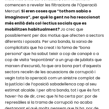
comencen a revelar les filtracions de l’Operació
Mercuri.
Si eren coses que “tothom sabia o
imaginava”, per què la gent no ha reaccionat
més enllà dels col·lectius socials que es
mobilitzen habitualment?
Jo crec que
possiblement per dos motius que afecten a sectors
diferents i oposats. Per una banda, la xarxa de
complicitats que ha creat i la fama de “bona
persona” que ha sabut teixir a cop de canapè o a
cop de visita “espontània” a un grup de jubilats que
marxen d’excursió, fa que ara bona part d’aquests
sectors recelin de les acusacions de corrupció i
vegin tota la operació com un sinistre complot de
la justícia i de l’oposició sabadellenca cap al seu
estimat alcalde. I per altra banda, tot i que és fort
haver-ho de dir, crec que hi ha certa por: por de
represàlies si la trama de corrupció no acaba
destapant el què molts pensem que hi ha, por de