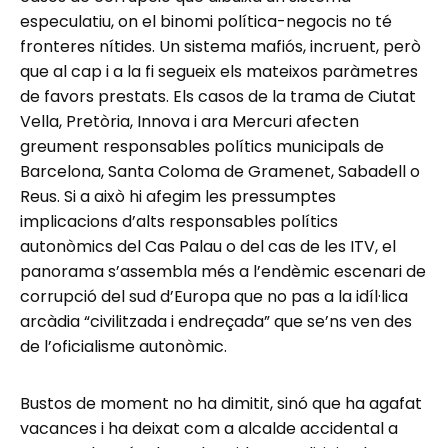
especulatiu, on el binomi política-negocis no té
fronteres nítides. Un sistema mafiós, incruent, però
que al cap i a la fi segueix els mateixos paràmetres
de favors prestats. Els casos de la trama de Ciutat
Vella, Pretòria, Innova i ara Mercuri afecten
greument responsables polítics municipals de
Barcelona, Santa Coloma de Gramenet, Sabadell o
Reus. Si a això hi afegim les pressumptes
implicacions d’alts responsables polítics
autonòmics del Cas Palau o del cas de les ITV, el
panorama s’assembla més a l’endèmic escenari de
corrupció del sud d’Europa que no pas a la idíl·lica
arcàdia “civilitzada i endreçada” que se’ns ven des
de l’oficialisme autonòmic.
Bustos de moment no ha dimitit, sinó que ha agafat
vacances i ha deixat com a alcalde accidental a