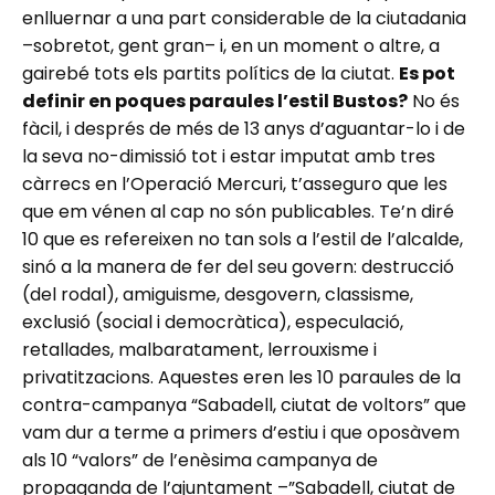
enlluernar a una part considerable de la ciutadania
–sobretot, gent gran– i, en un moment o altre, a
gairebé tots els partits polítics de la ciutat.
Es pot
definir en poques paraules l’estil Bustos?
No és
fàcil, i després de més de 13 anys d’aguantar-lo i de
la seva no-dimissió tot i estar imputat amb tres
càrrecs en l’Operació Mercuri, t’asseguro que les
que em vénen al cap no són publicables. Te’n diré
10 que es refereixen no tan sols a l’estil de l’alcalde,
sinó a la manera de fer del seu govern: destrucció
(del rodal), amiguisme, desgovern, classisme,
exclusió (social i democràtica), especulació,
retallades, malbaratament, lerrouxisme i
privatitzacions. Aquestes eren les 10 paraules de la
contra-campanya “Sabadell, ciutat de voltors” que
vam dur a terme a primers d’estiu i que oposàvem
als 10 “valors” de l’enèsima campanya de
propaganda de l’ajuntament –”Sabadell, ciutat de