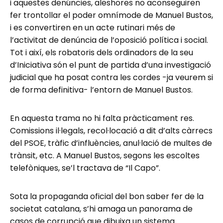
i aquestes denúncies, aleshores no aconseguiren
fer trontollar el poder omnímode de Manuel Bustos,
i es convertiren en un acte rutinari més de
l’activitat de denúncia de l’oposició política i social.
Tot i així, els robatoris dels ordinadors de la seu
d’Iniciativa són el punt de partida d’una investigació
judicial que ha posat contra les cordes -ja veurem si
de forma definitiva- l’entorn de Manuel Bustos.
En aquesta trama no hi falta pràcticament res.
Comissions il·legals, recol·locació a dit d’alts càrrecs
del PSOE, tràfic d’influències, anul·lació de multes de
trànsit, etc. A Manuel Bustos, segons les escoltes
telefòniques, se’l tractava de “Il Capo”.
Sota la propaganda oficial del bon saber fer de la
societat catalana, s’hi amaga un panorama de
casos de corrupció que dibuixa un sistema