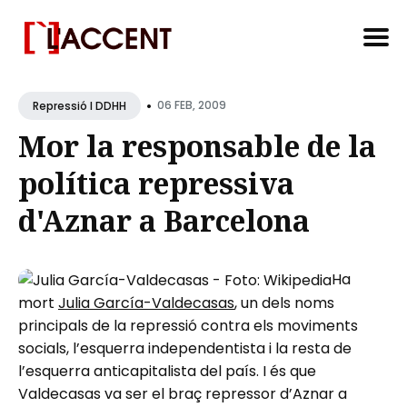
Search
•
for
06 FEB, 2009
Repressió I DDHH
Blog
Mor la responsable de la
política repressiva
d'Aznar a Barcelona
Ha
mort
Julia García-Valdecasas
, un dels noms
principals de la repressió contra els moviments
socials, l’esquerra independentista i la resta de
l’esquerra anticapitalista del país. I és que
Valdecasas va ser el braç repressor d’Aznar a