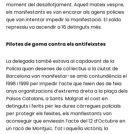
moment del desallotjament. Aquell mateix vespre,
els manifestants es van encarar als agens policies
que van intentar impedir la manifestació. El saldo
repressiu va ascendir a 16 detinguts més.
Pilotes de goma contra els antifeixstes
La delegada també estava al capdavant de la
Policia quan desenes de col·lectius a la ciutat de
Barcelona van manifestar-se amb contundència el
1998 i 1999 per impedir l’acte que feien des de feia
anys organitzacions d’extrema dreta a la plaça dels
Països Catalans, a Sants. Malgrat el cost en
detinguts i ferits per les dures càrregues policials
per protegir els feixites, els manfiestants van
aconseguir que enviessin l’acte del 12 d’Octubre en
un racó de Montjuïc. Tot i aquella victòria, la