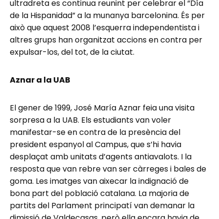
ultradreta es continua reunint per celebrar el “Día
de la Hispanidad” a la munanya barcelonina. És per
això que aquest 2008 l’esquerra independentista i
altres grups han organitzat accions en contra per
expulsar-los, del tot, de la ciutat.
Aznar a la UAB
El gener de 1999, José María Aznar feia una visita
sorpresa a la UAB. Els estudiants van voler
manifestar-se en contra de la presència del
president espanyol al Campus, que s’hi havia
desplaçat amb unitats d’agents antiavalots. I la
resposta que van rebre van ser càrreges i bales de
goma. Les imatges van aixecar la indignació de
bona part del població catalana. La majoria de
partits del Parlament principatí van demanar la
dimissió de Valdecasas, però ella encara havia de