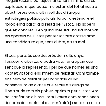
il·legalitzacions polítiques anteriors; n’hi ha altres
explicacions que potser no estan del tot al nostre
abast: pressions d’alt nivell des d’Europa,
estratègies politicopolicials, la por d’estendre el
“problema basc” a la resta de l’Estat… No sabem
què en concret -i en quina mesura- haurà motivat
els aparells de l’Estat per fer la vista grossa amb
una candidatura que, sens dubte, els fa mal.
El cas, però, és que després de molts anys,
l’esquerra abertzale podrà votar una opció que
sent que la representa, i per bé que només és una
xicotet victòria, ens n’hem de felicitar. Com també
ens hem de felicitar per l’aparició d’una
candidatura de classe que recull els desigs de
llibertat de tots els pobles oprimits per l’Estat. Ara
cal confiar en els resultats i veure com reaccionen
després de les eleccions. Però això ja serà una altra