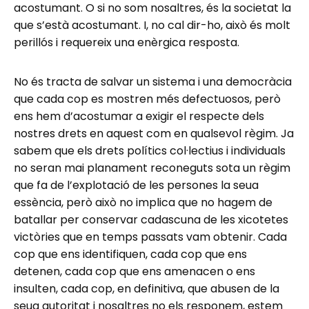
acostumant. O si no som nosaltres, és la societat la
que s’està acostumant. I, no cal dir-ho, això és molt
perillós i requereix una enèrgica resposta.
No és tracta de salvar un sistema i una democràcia
que cada cop es mostren més defectuosos, però
ens hem d’acostumar a exigir el respecte dels
nostres drets en aquest com en qualsevol règim. Ja
sabem que els drets polítics col·lectius i individuals
no seran mai planament reconeguts sota un règim
que fa de l’explotació de les persones la seua
essència, però això no implica que no hagem de
batallar per conservar cadascuna de les xicotetes
victòries que en temps passats vam obtenir. Cada
cop que ens identifiquen, cada cop que ens
detenen, cada cop que ens amenacen o ens
insulten, cada cop, en definitiva, que abusen de la
seua autoritat i nosaltres no els responem, estem