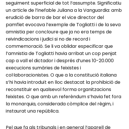
seguiment superficial de tot l’assumpte. Significatiu
un article de l’inefable Juliana a la Vanguardia: amb
erudició de barra de bar el vice director del
pamflet evocava l’exemple de Togliatti i de la seva
amnistia per concloure que ja no era temps de
reivindicacions i judici si no de record i
commemoració. Se li va oblidar especificar que
l’amnistia de Togliatti havia arribat un cop penjat
cap a vall el dictador i després d’unes 10-20.000
execucions sumàries de feixistes i
col·laboracionistes. O que a la constitució italiana
s’hi havia introduït en lloc destacat la prohibició de
reconstituir en qualsevol forma organitzacions
feixistes. O que amb un referèndum s’havia fet fora
la monarquia, considerada còmplice del règim, i
instaurat una república.
Pel que fa als tribunals i en general l’aparell de