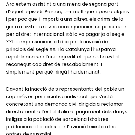
Ara estem assistint a una mena de segona part
d’aquell episodi. Perquè, per molt que li pesi a alguns
i per poc que li importi a uns altres, els crims de la
guerra civil i les seves conseqüències no prescriuen
per al dret internacional. Itàlia va pagar ja al segle
XXI compensacions a Líbia per la invasió de
principis del segle XX. I la Catalunya i l’Espanya
republicana són l’únic agredit al que no ha estat
reconegut cap dret de rescabalament. I
simplement perquè ningú l’ha demanat.
Davant la inacció dels representants del poble un
cop més és per iniciativa individual que s’està
concretant una demanda civil dirigida a reclamar
directament a l’estat italià el pagament dels danys
infligits a la població de Barcelona i d’altres
poblacions atacades per l’aviació feixista a les
ordres de Mussolini.