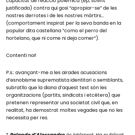
capacitat de reacció polèmica (ep, sovint
justificada) contra qui gosi “apropiar-se” de les
nostres derrotes i de les nostres màrtirs…
(comportament inspirat per la seva banda en la
popular dita castellana “como el perro del
hortelano, que ni come ni deja comer”).
Contenti noi!
P.s.: avançant-me a les airades acusacions
d’esnobisme suprematista identitari o semblants,
subratllo que la diana d’aquest text són les
organitzacions (partits, sindicats i etcètera) que
pretenen representar una societat civil que, en
realitat, ha demostrat moltes vegades que no les
necessita per res.
*
Rolando d’Alessandro
és intèrpret. Ha publicat