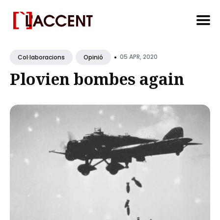
Search
•
for
05 APR, 2020
Col·laboracions
Opinió
Blog
Plovien bombes again