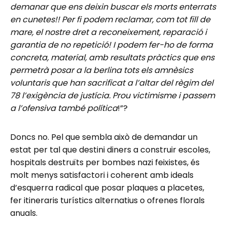
demanar que ens deixin buscar els morts enterrats
en cunetes!! Per fi podem reclamar, com tot fill de
mare, el nostre dret a reconeixement, reparació i
garantia de no repetició! I podem fer-ho de forma
concreta, material, amb resultats pràctics que ens
permetrà posar a la berlina tots els amnèsics
voluntaris que han sacrificat a l’altar del règim del
78 l’exigència de justícia. Prou victimisme i passem
a l’ofensiva també política
!”?
Doncs no. Pel que sembla això de demandar un
estat per tal que destini diners a construir escoles,
hospitals destruïts per bombes nazi feixistes, és
molt menys satisfactori i coherent amb ideals
d’esquerra radical que posar plaques a placetes,
fer itineraris turístics alternatius o ofrenes florals
anuals.