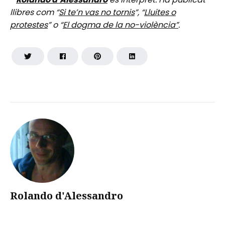
llibres com “
Si te’n vas no tornis
”, “
Lluites o
protestes
” o “
El dogma de la no-violència”
.
Rolando d'Alessandro