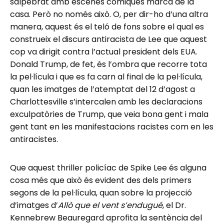
salpebrat amb escenes còmiques marca de la
casa. Però no només això. O, per dir-ho d’una altra
manera, aquest és el teló de fons sobre el qual es
construeix el discurs antiracista de Lee que aquest
cop va dirigit contra l’actual president dels EUA.
Donald Trump, de fet, és l’ombra que recorre tota
la pel·lícula i que es fa carn al final de la pel·lícula,
quan les imatges de l’atemptat del 12 d’agost a
Charlottesville s’intercalen amb les declaracions
exculpatòries de Trump, que veia bona gent i mala
gent tant en les manifestacions racistes com en les
antiracistes.
Que aquest thriller policíac de Spike Lee és alguna
cosa més que això és evident des dels primers
segons de la pel·lícula, quan sobre la projecció
d’imatges d’
Allò que el vent s’endugué
, el Dr.
Kennebrew Beauregard aprofita la sentència del