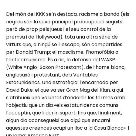
Del món del KKK se’n destaca, racisme a banda (els
negres són la seva principal preocupació seguits
però de prop pels jueus i el seu control de la
premsa i de Hollywood), tota una altra sèrie de
virtuts que, a ningú se li escapa, són compartides
per Donald Trump: el masclisme, l’homofòbia o
l’anticomunisme. És a dir, la defensa del WASP
(White Anglo-Saxon Protestant), de l’home blanc,
anglosaxó i protestant, dels Veritables
Estatunidencs. Una estratègia: l’encarnada per
David Duke, el que va ser Gran Mag del Klan, a qui
s’atribueix una voluntat d’endolcir les formes amb
l’objectiu que un dia «els estatunidencs comuns
l’acceptin, que li donin suport, fins que, finalment,
algun dia aconsegueixi que algú que encarni
aquestes creences ocupi un lloc a la Casa Blanca». I
un lema: America First.