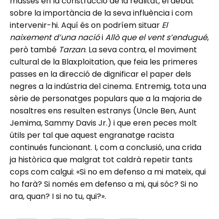
masses en la construcció de la realitat, el debat
sobre la importància de la seva influència i com
intervenir-hi. Aquí és on podríem situar
El
naixement d’una nació
i
Allò que el vent s’endugué
,
però també
Tarzan
. La seva contra, el moviment
cultural de la Blaxploitation, que feia les primeres
passes en la direcció de dignificar el paper dels
negres a la indústria del cinema. Entremig, tota una
sèrie de personatges populars que a la majoria de
nosaltres ens resulten estranys (Uncle Ben, Aunt
Jemima, Sammy Davis Jr.) i que eren peces molt
útils per tal que aquest engranatge racista
continués funcionant. I, com a conclusió, una crida
ja històrica que malgrat tot caldrà repetir tants
cops com calgui: «Si no em defenso a mi mateix, qui
ho farà? Si només em defenso a mi, qui sóc? Si no
ara, quan? I si no tu, qui?».