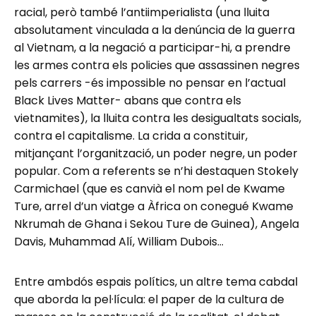
racial, però també l’antiimperialista (una lluita
absolutament vinculada a la denúncia de la guerra
al Vietnam, a la negació a participar-hi, a prendre
les armes contra els policies que assassinen negres
pels carrers -és impossible no pensar en l’actual
Black Lives Matter- abans que contra els
vietnamites), la lluita contra les desigualtats socials,
contra el capitalisme. La crida a constituir,
mitjançant l’organització, un poder negre, un poder
popular. Com a referents se n’hi destaquen Stokely
Carmichael (que es canvià el nom pel de Kwame
Ture, arrel d’un viatge a Àfrica on conegué Kwame
Nkrumah de Ghana i Sekou Ture de Guinea), Angela
Davis, Muhammad Alí, William Dubois…
Entre ambdós espais polítics, un altre tema cabdal
que aborda la pel·lícula: el paper de la cultura de