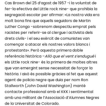
Cas Brown del 25 d’agost de 1957 -i la voluntat de
fer-la efectiva del Little rock nine- que prohibia la
segregació escolar per afirmar: «La nostra vida era
molt bona fins que aquells seguidors de Martin
Luther Congo -sobrenom despectiu emprat pels
racistes per referir-se al clergue i activista dels
drets civils- i el seu exèrcit de comunistes van
començar a atacar els nostres valors blancs i
protestants». Però aquesta primera doble
referència històrica –
Allò que el vent s’endugué
i
els Little rock nine- és la primera de moltes altres
que van emergint sense necessitat de forçar la
història. I això és possible gràcies al fet que aquest
agent de policia negre que duia per nom Ron
Stallworth (John David Washington) manté
contacte professional amb el KKK i sentimental
amb una militant de l’Associació d’Alumnes Negres
de la Universitat de Colorado.