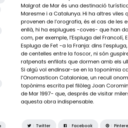
Malgrat de Mar és una destinació turístic
Maresme i a Catalunya. Hi ha altres vile
provenen de l’orografia, és el cas de les 
enllà, hi ha esplugues -coves- que han d
com, per exemple, l’Espluga del Francolí,
Espluga de Fet -a la Franja: dins l’esplug
de centelles entre la foscor, ni són guspi
ratpenats enfilats que dormen amb els ull
Si algú vol endinsar-se en la toponímia c
l’Onomasticon Cataloniae, un recull ono
topònims escrita pel filòleg Joan Coromi
de Mar 1997- que, després de visitar miler
aquesta obra indispensable.
Twitter
Facebook
Pinter
a