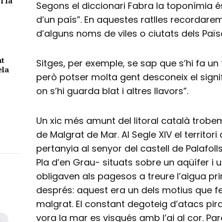
i la
Segons el diccionari Fabra la toponímia é
d’un país”. En aquestes ratlles recordarem
d’alguns noms de viles o ciutats dels Paï
nt
Sitges, per exemple, se sap que s’hi fa un
ela
però potser molta gent desconeix el signifi
on s’hi guarda blat i altres llavors”.
Un xic més amunt del litoral català tro
de Malgrat de Mar. Al Segle XIV el territor
pertanyia al senyor del castell de Palafoll
Pla d’en Grau- situats sobre un aqüífer i 
obligaven als pagesos a treure l’aigua pr
després: aquest era un dels motius que fe
malgrat. El constant degoteig d’atacs pi
vora la mar es visqués amb l’ai al cor. Pa
a