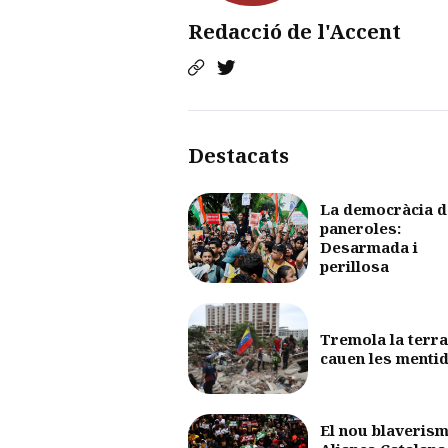
Redacció de l'Accent
Destacats
La democràcia d
paneroles:
Desarmada i
perillosa
Tremola la terra
cauen les menti
El nou blaverism