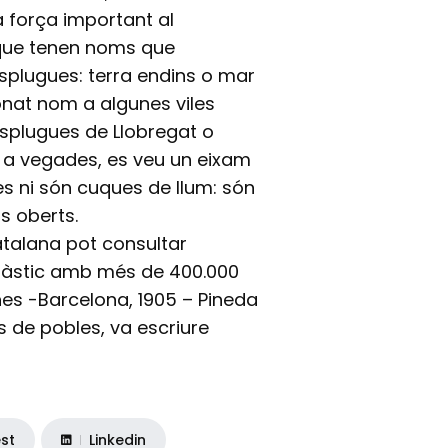
a força important al
s que tenen noms que
esplugues: terra endins o mar
onat nom a algunes viles
 Esplugues de Llobregat o
a, a vegades, es veu un eixam
res ni són cuques de llum: són
s oberts.
atalana pot consultar
màstic amb més de 400.000
nes -Barcelona, 1905 – Pineda
s de pobles, va escriure
est
Linkedin