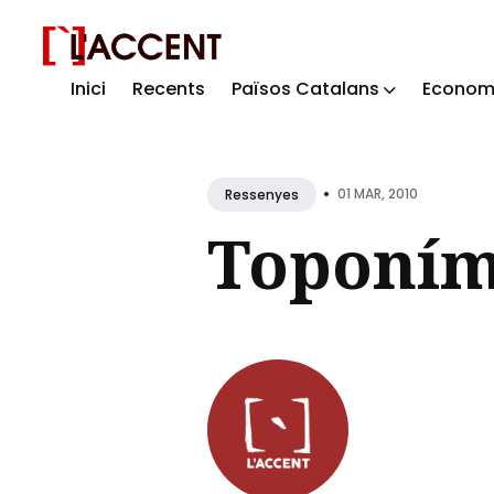
Inici
Recents
Països Catalans
Econom
Sear
for
Blog
•
01 MAR, 2010
Ressenyes
Toponím