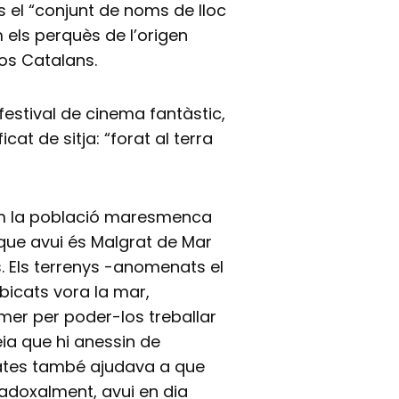
s el “conjunt de noms de lloc
 els perquès de l’origen
sos Catalans.
 festival de cinema fantàstic,
cat de sitja: “forat al terra
bem la població maresmenca
i que avui és Malgrat de Mar
s. Els terrenys -anomenats el
ubicats vora la mar,
imer per poder-los treballar
ia que hi anessin de
rates també ajudava a que
radoxalment, avui en dia