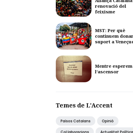
Aliança Catalana 
renovació del
feixisme
MST: Per què
continuem dona
suport a Veneçu
Mentre esperem
l’ascensor
Temes de L'Accent
Països Catalans
Opinió
Col·laboracions
Actualitat Polític