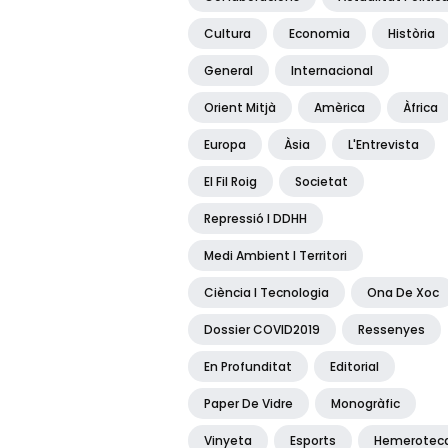
Cultura
Economia
Història
General
Internacional
Orient Mitjà
Amèrica
Àfrica
Europa
Àsia
L'Entrevista
El Fil Roig
Societat
Repressió I DDHH
Medi Ambient I Territori
Ciència I Tecnologia
Ona De Xoc
Dossier COVID2019
Ressenyes
En Profunditat
Editorial
Paper De Vidre
Monogràfic
Vinyeta
Esports
Hemerotec