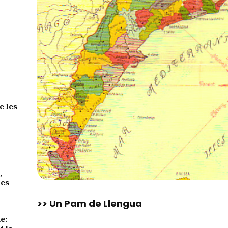
e les
,
des
>> Un Pam de Llengua
e: