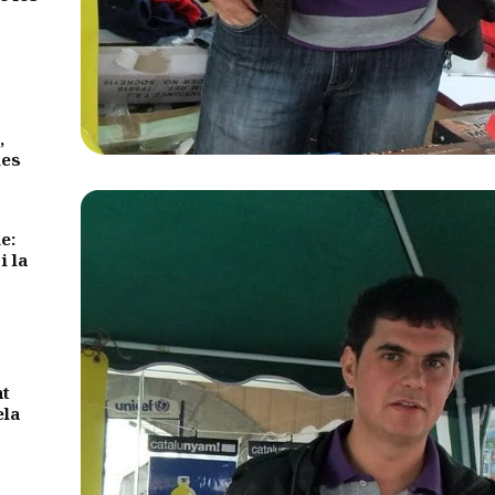
,
des
e:
i la
nt
ela