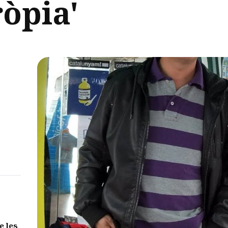
òpia'
e les