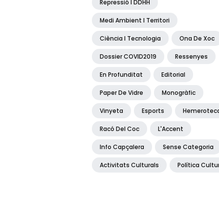
Repressió I DDHH
Medi Ambient I Territori
Ciència I Tecnologia
Ona De Xoc
Dossier COVID2019
Ressenyes
En Profunditat
Editorial
Paper De Vidre
Monogràfic
Vinyeta
Esports
Hemerotec
Racó Del Coc
L'Accent
Info Capçalera
Sense Categoria
Activitats Culturals
Política Cultu