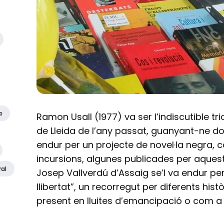
a
Ramon Usall (1977) va ser l’indiscutible tr
de Lleida de l’any passat, guanyant-ne dos.
endur per un projecte de novel·la negra, c
incursions, algunes publicades per aquest p
ral
Josep Vallverdú d’Assaig se’l va endur per 
llibertat”, un recorregut per diferents hist
present en lluites d’emancipació o com a 