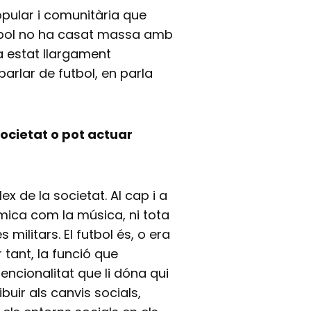
pular i comunitària que
futbol no ha casat massa amb
 ha estat llargament
parlar de futbol, en parla
societat o pot actuar
ex de la societat. Al cap i a
 mica com la música, ni tota
ilitars. El futbol és, o era
r tant, la funció que
ncionalitat que li dóna qui
ibuir als canvis socials,