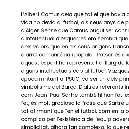
L’Albert Camus deia que tot el que havia a
vida ho devia al futbol, als seus anys de po
d’Alger. Sense que Camus pugui ser cons
d’intel·lectual d’esquerres em sembla que l
dels valors que en els seus orígens transm
d’arrel comunitària i popular. Potser és aix
aquest esport ha representat al llarg de la
alguns intel·lectuals cap al futbol. Vázqu
època militant al PSUC, va ser un dels pri
simbolisme del Barça. D’altres referents int
com Jean-Paul Sartre també hi han fet le
fet, és molt graciosa la frase que Sartre ut
tot afirmant que “en el futbol, com en la pol
complica per l’existència de l’equip adver
simplicitat, alhora tan complexa, la que r