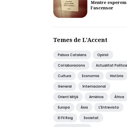
Mentre esperem
l’ascensor
Temes de L'Accent
Països Catalans
Opinió
Col·laboracions
Actualitat Polític
Cultura
Economia
Història
General
Internacional
Orient Mitjà
Amèrica
Àfrica
Europa
Àsia
L'Entrevista
El Fil Roig
Societat