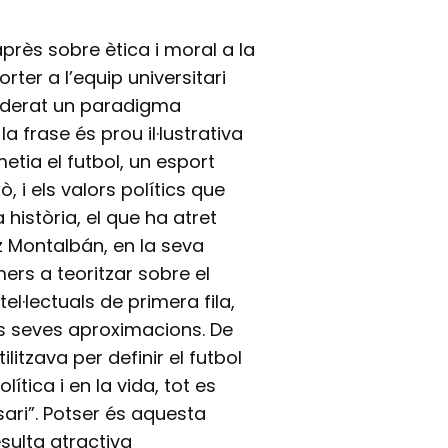
près sobre ètica i moral a la
rter a l’equip universitari
iderat un paradigma
a frase és prou il·lustrativa
etia el futbol, un esport
ò, i els valors polítics que
 història, el que ha atret
ez Montalbán, en la seva
mers a teoritzar sobre el
el·lectuals de primera fila,
s seves aproximacions. De
ilitzava per definir el futbol
ítica i en la vida, tot es
sari”. Potser és aquesta
esulta atractiva