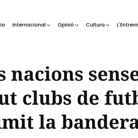
ia
Internacional
Opinió
Cultura
L'Entrevi
ch
es nacions sense
ut clubs de fut
mit la bandera