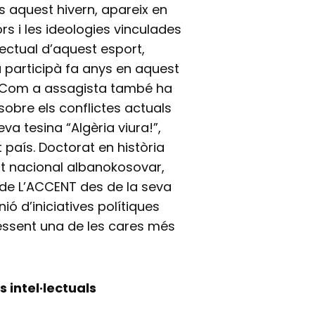
s aquest hivern, apareix en
s i les ideologies vinculades
l·lectual d’aquest esport,
a participà fa anys en aquest
u. Com a assagista també ha
sobre els conflictes actuals
va tesina “Algèria viura!”,
país. Doctorat en història
nt nacional albanokosovar,
 de L’ACCENT des de la seva
ó d’iniciatives polítiques
 essent una de les cares més
s intel·lectuals