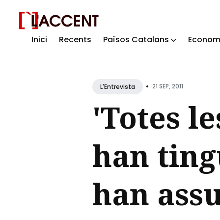
Inici
Recents
Països Catalans
Econom
Sear
for
Blog
•
21 SEP, 2011
L'Entrevista
'Totes l
han ting
han assu