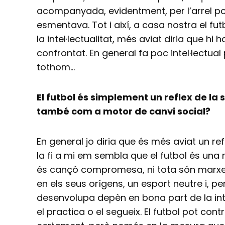
acompanyada, evidentment, per l’arrel po
esmentava. Tot i així, a casa nostra el 
la intel·lectualitat, més aviat diria que hi
confrontat. En general fa poc intel·lectual 
tothom…
El futbol és simplement un reflex de la 
també com a motor de canvi social?
En general jo diria que és més aviat un refl
la fi a mi em sembla que el futbol és una
és cançó compromesa, ni tota són marxes m
en els seus orígens, un esport neutre i, pe
desenvolupa depèn en bona part de la inte
el practica o el segueix. El futbol pot contr