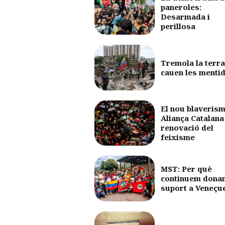
paneroles:
Desarmada i
perillosa
Tremola la terra
cauen les menti
El nou blaverism
Aliança Catalana 
renovació del
feixisme
MST: Per què
continuem dona
suport a Veneçu