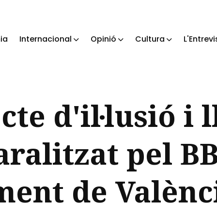
ia
Internacional
Opinió
Cultura
L'Entrevi
ch
te d'il·lusió i l
aralitzat pel B
ment de Valènc