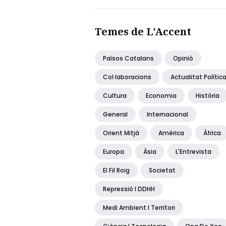
Temes de L'Accent
Països Catalans
Opinió
Col·laboracions
Actualitat Polític
Cultura
Economia
Història
General
Internacional
Orient Mitjà
Amèrica
Àfrica
Europa
Àsia
L'Entrevista
El Fil Roig
Societat
Repressió I DDHH
Medi Ambient I Territori