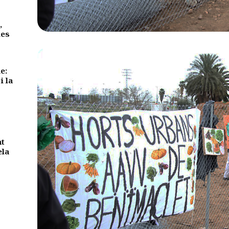
,
des
e:
i la
nt
ela