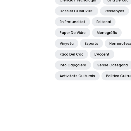
Ciència I Tecnologia
Ona De Xoc
Dossier COVID2019
Ressenyes
En Profunditat
Editorial
Paper De Vidre
Monogràfic
Vinyeta
Esports
Hemerotec
Racó Del Coc
L'Accent
Info Capçalera
Sense Categoria
Activitats Culturals
Política Cultu