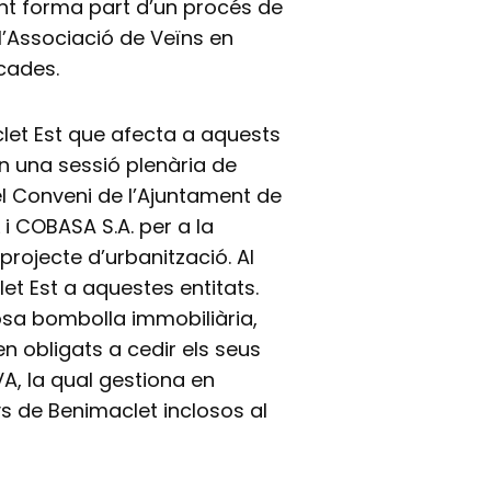
ent forma part d’un procés de
l’Associació de Veïns en
ècades.
clet Est que afecta a aquests
en una sessió plenària de
el Conveni de l’Ajuntament de
 i COBASA S.A. per a la
 projecte d’urbanització. Al
let Est a aquestes entitats.
osa bombolla immobiliària,
n obligats a cedir els seus
VA, la qual gestiona en
s de Benimaclet inclosos al