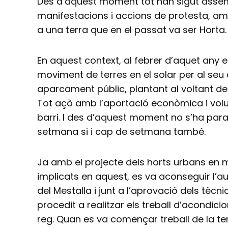
Des d’aquest moment tot han sigut assemb
manifestacions i accions de protesta, am
a una terra que en el passat va ser Horta.
En aquest context, al febrer d’aquet any e
moviment de terres en el solar per al s
aparcament públic, plantant al voltant d
Tot açò amb l’aportació econòmica i volun
barri. I des d’aquest moment no s’ha parat
setmana si i cap de setmana també.
Ja amb el projecte dels horts urbans en 
implicats en aquest, es va aconseguir l’au
del Mestalla i junt a l’aprovació dels tècn
procedit a realitzar els treball d’acondic
reg. Quan es va començar treball de la te