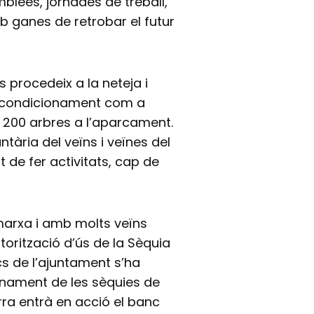
lees, jornades de treball,
b ganes de retrobar el futur
s procedeix a la neteja i
eu condicionament com a
e 200 arbres a l’aparcament.
tària del veïns i veïnes del
 de fer activitats, cap de
marxa i amb molts veïns
torització d’ús de la Sèquia
ics de l’ajuntament s’ha
ionament de les sèquies de
rra entrà en acció el banc