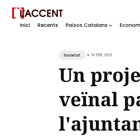
Inici
Recents
Països Catalans
Econom
Sear
for
Blog
•
10 FEB, 2012
Societat
Un projec
veïnal p
l'ajunta