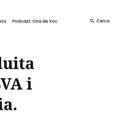
Cerca
sta
Podcast: Ona de Xoc
luita
BVA i
ia.