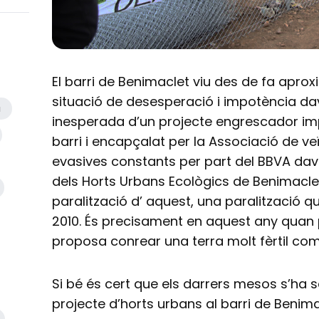
El barri de Benimaclet viu des de fa ap
situació de desesperació i impotència dav
a
inesperada d’un projecte engrescador impu
barri i encapçalat per la Associació de ve
evasives constants per part del BBVA dav
dels Horts Urbans Ecològics de Benimaclet
paralització d’ aquest, una paralització q
2010. És precisament en aquest any quan
proposa conrear una terra molt fèrtil com 
Si bé és cert que els darrers mesos s’ha s
projecte d’horts urbans al barri de Benim