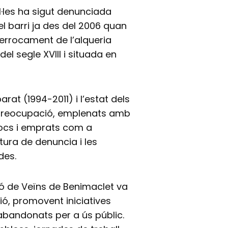
·les ha sigut denunciada
l barri ja des del 2006 quan
derrocament de l’alqueria
el segle XVIII i situada en
at (1994-2011) i l’estat dels
spreocupació, emplenats amb
rocs i emprats com a
tura de denuncia i les
des.
ció de Veïns de Benimaclet va
ció, promovent iniciatives
 abandonats per a ús públic.