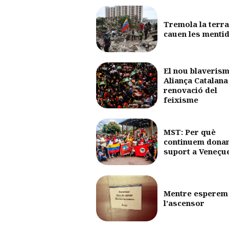
Tremola la terra
cauen les menti
El nou blaverism
Aliança Catalana 
renovació del
feixisme
MST: Per què
continuem dona
suport a Veneçu
Mentre esperem
l’ascensor