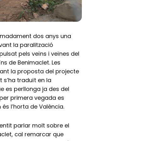
roximadament dos anys una
ant la paralització
lsat pels veïns i veïnes del
ïns de Benimaclet. Les
ant la proposta del projecte
 s’ha traduït en la
ue es perllonga ja des del
 per primera vegada es
és l’horta de València.
entit parlar molt sobre el
aclet, cal remarcar que