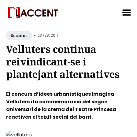
Search
•
for
23 FEB, 2011
Societat
Blog
Velluters continua
reivindicant-se i
plantejant alternatives
El concurs d’idees urbanístiques Imagina
Velluters i la commemoració del segon
aniversari de la crema del Teatre Princesa
reactiven el teixit social del barri.