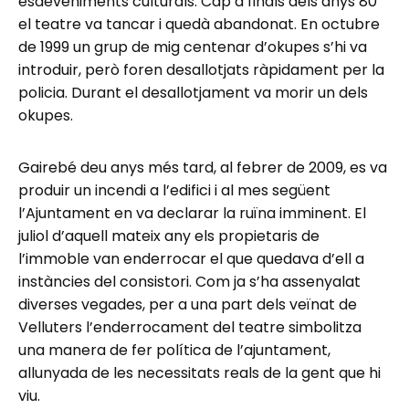
esdeveniments culturals. Cap a finals dels anys 80
el teatre va tancar i quedà abandonat. En octubre
de 1999 un grup de mig centenar d’okupes s’hi va
introduir, però foren desallotjats ràpidament per la
policia. Durant el desallotjament va morir un dels
okupes.
Gairebé deu anys més tard, al febrer de 2009, es va
produir un incendi a l’edifici i al mes següent
l’Ajuntament en va declarar la ruïna imminent. El
juliol d’aquell mateix any els propietaris de
l’immoble van enderrocar el que quedava d’ell a
instàncies del consistori. Com ja s’ha assenyalat
diverses vegades, per a una part dels veïnat de
Velluters l’enderrocament del teatre simbolitza
una manera de fer política de l’ajuntament,
allunyada de les necessitats reals de la gent que hi
viu.