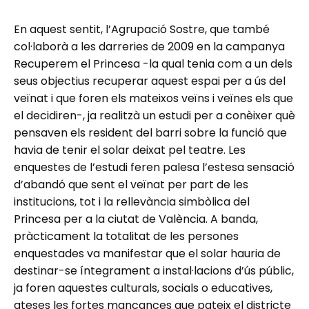
En aquest sentit, l’Agrupació Sostre, que també
col·laborà a les darreries de 2009 en la campanya
Recuperem el Princesa -la qual tenia com a un dels
seus objectius recuperar aquest espai per a ús del
veïnat i que foren els mateixos veïns i veïnes els que
el decidiren-, ja realitzà un estudi per a conèixer què
pensaven els resident del barri sobre la funció que
havia de tenir el solar deixat pel teatre. Les
enquestes de l’estudi feren palesa l’estesa sensació
d’abandó que sent el veïnat per part de les
institucions, tot i la rellevància simbòlica del
Princesa per a la ciutat de València. A banda,
pràcticament la totalitat de les persones
enquestades va manifestar que el solar hauria de
destinar-se íntegrament a instal·lacions d’ús públic,
ja foren aquestes culturals, socials o educatives,
ateses les fortes mancances que pateix el districte