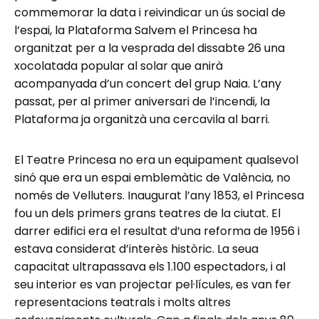
commemorar la data i reivindicar un ús social de
l’espai, la Plataforma Salvem el Princesa ha
organitzat per a la vesprada del dissabte 26 una
xocolatada popular al solar que anirà
acompanyada d’un concert del grup Naia. L’any
passat, per al primer aniversari de l’incendi, la
Plataforma ja organitzà una cercavila al barri.
El Teatre Princesa no era un equipament qualsevol
sinó que era un espai emblemàtic de València, no
només de Velluters. Inaugurat l’any 1853, el Princesa
fou un dels primers grans teatres de la ciutat. El
darrer edifici era el resultat d’una reforma de 1956 i
estava considerat d’interès històric. La seua
capacitat ultrapassava els 1.100 espectadors, i al
seu interior es van projectar pel·lícules, es van fer
representacions teatrals i molts altres