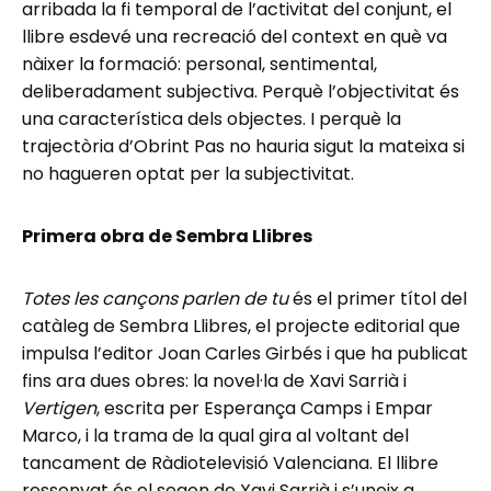
arribada la fi temporal de l’activitat del conjunt, el
llibre esdevé una recreació del context en què va
nàixer la formació: personal, sentimental,
deliberadament subjectiva. Perquè l’objectivitat és
una característica dels objectes. I perquè la
trajectòria d’Obrint Pas no hauria sigut la mateixa si
no hagueren optat per la subjectivitat.
Primera obra de Sembra Llibres
Totes les cançons parlen de tu
és el primer títol del
catàleg de Sembra Llibres, el projecte editorial que
impulsa l’editor Joan Carles Girbés i que ha publicat
fins ara dues obres: la novel·la de Xavi Sarrià i
Vertigen
, escrita per Esperança Camps i Empar
Marco, i la trama de la qual gira al voltant del
tancament de Ràdiotelevisió Valenciana. El llibre
ressenyat és el segon de Xavi Sarrià i s’uneix a