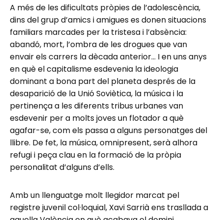
A més de les dificultats pròpies de l’adolescència,
dins del grup d’amics i amigues es donen situacions
familiars marcades per la tristesa i l’absència:
abandó, mort, l’ombra de les drogues que van
envair els carrers la dècada anterior… I en uns anys
en què el capitalisme esdevenia la ideologia
dominant a bona part del planeta després de la
desaparició de la Unió Soviètica, la música i la
pertinença a les diferents tribus urbanes van
esdevenir per a molts joves un flotador a què
agafar-se, com els passa a alguns personatges del
llibre. De fet, la música, omnipresent, serà alhora
refugi i peça clau en la formació de la pròpia
personalitat d’alguns d’ells.
Amb un llenguatge molt llegidor marcat pel
registre juvenil col·loquial, Xavi Sarrià ens trasllada a
aquella València en què acabava el domini