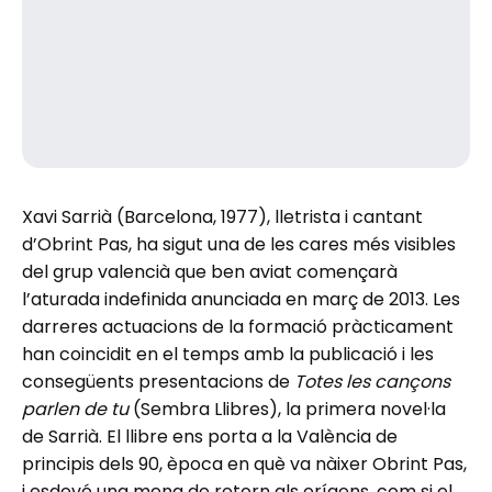
Xavi Sarrià (Barcelona, 1977), lletrista i cantant
d’Obrint Pas, ha sigut una de les cares més visibles
del grup valencià que ben aviat començarà
l’aturada indefinida anunciada en març de 2013. Les
darreres actuacions de la formació pràcticament
han coincidit en el temps amb la publicació i les
consegüents presentacions de
Totes les cançons
parlen de tu
(Sembra Llibres), la primera novel·la
de Sarrià. El llibre ens porta a la València de
principis dels 90, època en què va nàixer Obrint Pas,
i esdevé una mena de retorn als orígens, com si el