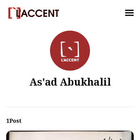
Search
for
Blog
As'ad Abukhalil
1Post