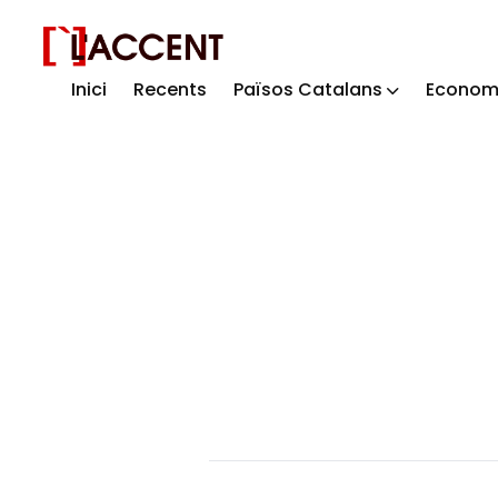
Inici
Recents
Països Catalans
Econom
Sear
for
Blog