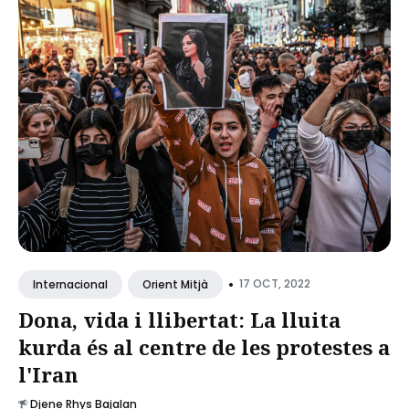
•
17 OCT, 2022
Internacional
Orient Mitjà
Dona, vida i llibertat: La lluita
kurda és al centre de les protestes a
l'Iran
Djene Rhys Bajalan