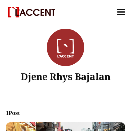
Search
for
Blog
Djene Rhys Bajalan
1Post