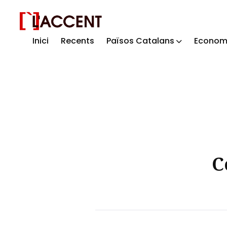
Inici
Recents
Països Catalans
Econom
Sear
for
Blog
C