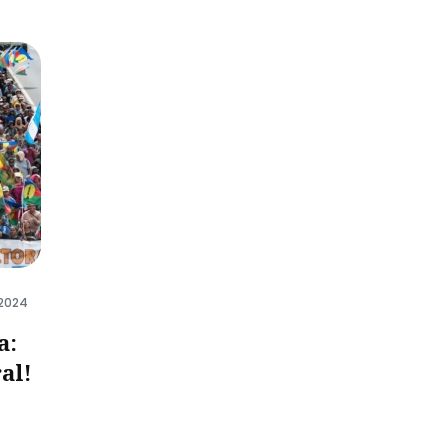
 2024
a:
al!