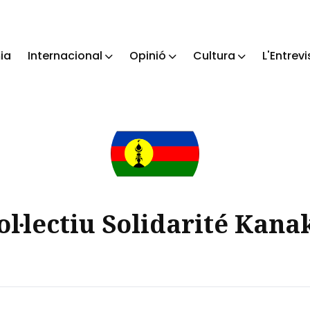
ia
Internacional
Opinió
Cultura
L'Entrevi
ch
ol·lectiu Solidarité Kana