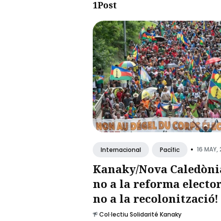
1Post
•
16 MAY,
Internacional
Pacífic
Kanaky/Nova Caledòni
no a la reforma elector
no a la recolonització!
Col·lectiu Solidarité Kanaky