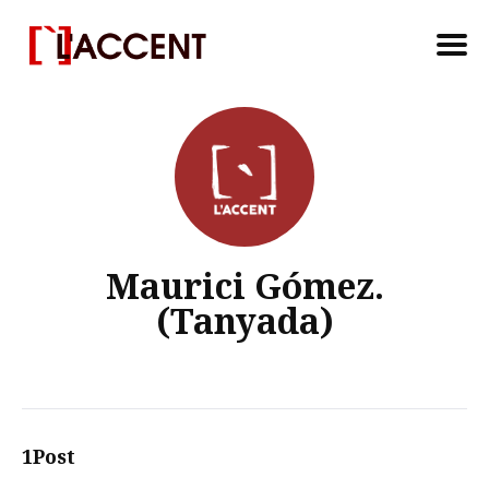
Search
for
Blog
Maurici Gómez.
(Tanyada)
1Post