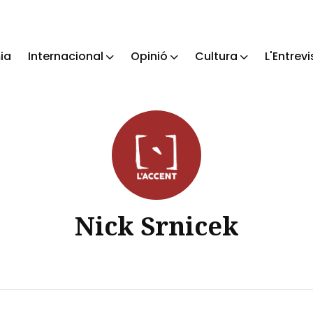
ia
Internacional
Opinió
Cultura
L'Entrevi
ch
Nick Srnicek