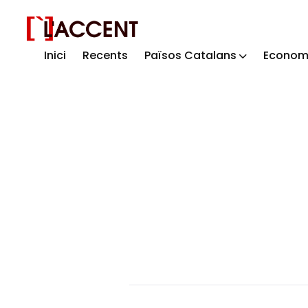
Inici
Recents
Països Catalans
Econom
Sear
for
Blog