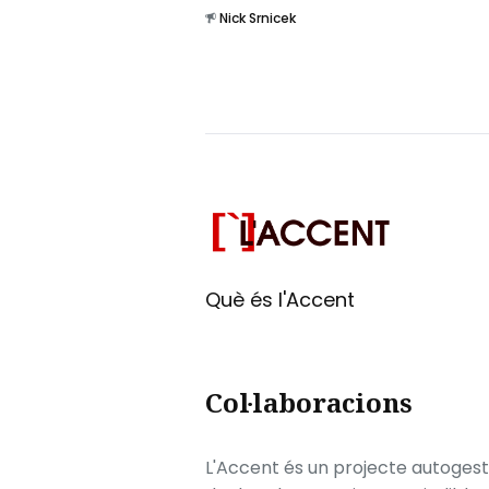
Nick Srnicek
Què és l'Accent
Col·laboracions
L'Accent és un projecte autogesti