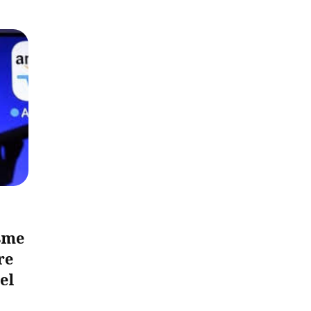
isme
re
el